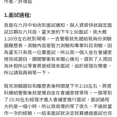
作者／許瑋庭
c
n
r
n
p
e
e
e
k
y
1.面試過程:
b
a
e
L
o
d
d
i
我是在六月中旬收到面試通知，與人資很快就敲定面
o
s
I
n
試日期在六月底，當天是約下午1:30面試，我大概
k
n
k
1:10分左右就到現場，一去警衛就先遞給我兩份測驗
跟履歷表，測驗內容是智力測驗和專業科目測驗，因
為當天只有我一位要面試，所以我一個人坐在會議室
裡完成題目，期間警衛有來關心幾句，提到了人資因
為休假所以等會將是經理來面試，由於經理在開會，
所以請我再稍等一下。
寫完測驗題目和履歷表後時間是下午2:10左右，將資
料繳給警衛後就是獨自坐在會議室裡等待，一路等到
了15:30左右經理才進入會議室進行面試，面試過程
大約是一個小時，所以我很傻的等了很久，不過就當
作一次的經驗，一結束面試就決定就算通過面試也完