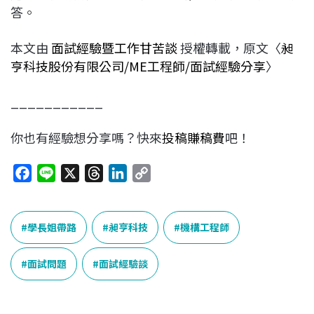
答。
本文由
面試經驗暨工作甘苦談
授權轉載，原文〈
昶
亨科技股份有限公司/ME工程師/面試經驗分享
〉
___________
你也有經驗想分享嗎？快來
投稿賺稿費
吧！
F
L
X
T
L
C
a
i
h
i
o
c
n
r
n
p
e
e
e
k
y
學長姐帶路
昶亨科技
機構工程師
b
a
e
L
o
d
d
i
面試問題
面試經驗談
o
s
I
n
k
n
k