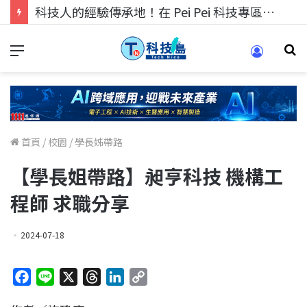
科技人的經驗傳承地！在 Pei Pei 科技專區，與學弟妹交流最硬核的技術
首頁
/
校園
/
學長姊帶路
【學長姐帶路】昶亨科技 機構工
程師 求職分享
2024-07-18
F
L
X
T
L
C
a
i
h
i
o