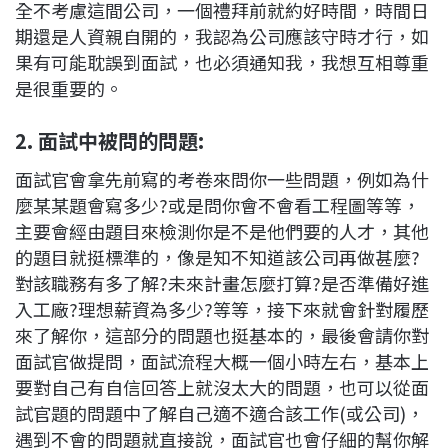
全不考慮這間公司，一個禮拜前就約好時間，時間日
期還是人資親自開的，我認為公司應該守時才行，如
果有可能耽誤到面試，也必須通知我，我想互相尊重
是很重要的。
2. 面試中被問的問題:
面試官會拿先前寫的考卷來問你一些問題，例如為什
麼某某題會寫多少?或是問你會不會看工程圖等等，
主要會經由題目來檢測你是不是他們要的人才，其他
的題目就挺標準的，像是知不知道該公司再做甚麼?
對該職務有多了解?未來計畫怎麼打算?是否準備好進
入工廠?理想薪資為多少?等等，接下來就會針對履歷
來了解你，這部分的問題也挺基本的，最後會請你對
面試官做提問，面試流程大概一個小時左右，基本上
要對自己有自信回答上就沒太大的問題，也可以從面
試官題的問題中了解自己適不適合該工作(或公司)，
遇到不會的問題就直接說，面試官也會仔細的幫你解