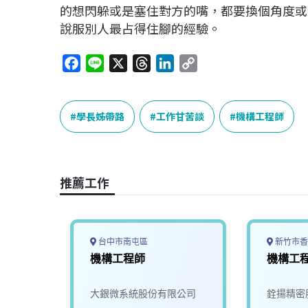
的想閃躲或是塞住對方的嘴，都要換個角度或
說服別人最占得住腳的經驗。
F
L
X
T
L
C
a
i
h
i
o
c
n
r
n
p
e
e
e
k
y
學長姊帶路
工作甘苦談
機構工程師
b
a
e
L
o
d
d
i
o
s
I
n
推薦工作
k
n
k
台中市南屯區
新竹市香
機構工程師
機構工
司
大銀微系統股份有限公司
銓揚精密