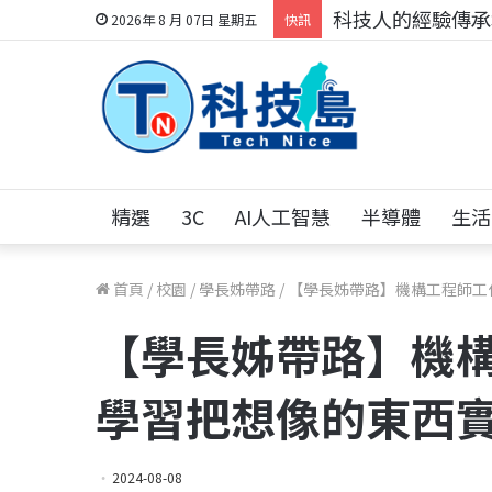
科技人的經驗傳承地
2026年 8 月 07日 星期五
快訊
精選
3C
AI人工智慧
半導體
生活
首頁
/
校園
/
學長姊帶路
/
【學長姊帶路】機構工程師工
【學長姊帶路】機構
學習把想像的東西
2024-08-08