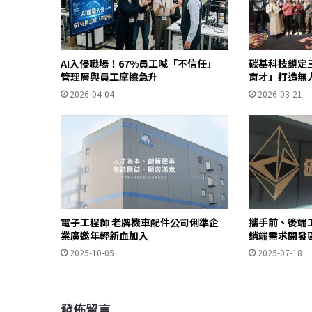
AI入侵職場！67%員工喊「不信任」
碳基科技鎖定
管理層與員工摩擦急升
育才」打造無
2026-04-04
2026-03-21
電子工程師 老牌機車配件公司俐準企
攜手前、後端
業廣邀年輕新血加入
銷端需求開發
2025-10-05
2025-07-18
發佈留言