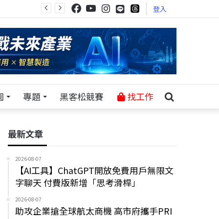
登入
園
專題
黑客松競賽
找工作
最新文章
2026-08-07
【AI工具】ChatGPT開放免費用戶無限文
字聊天 付費版新增「思考滑桿」
2026-08-07
助攻企業搶全球航太商機 高市府攜手PRI