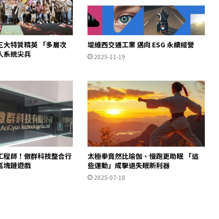
三大特質精英 「多層次
堤維西交通工業 邁向 ESG 永續經營
人系統尖兵
2025-11-19
工程師！傲群科技整合行
太極拳竟然比瑜伽、慢跑更助眠 「這
區塊鏈遊戲
些運動」成擊退失眠新利器
2025-07-18