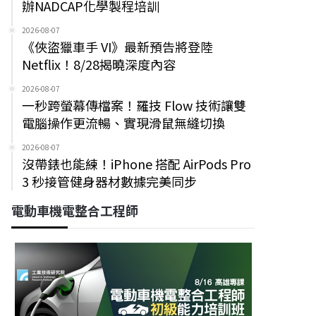
辦NADCAP化學製程培訓
2026-08-07
《俠盜獵車手 VI》最新預告將登陸
Netflix！8/28揭曉深度內容
2026-08-07
一秒跨螢幕傳檔案！羅技 Flow 技術讓雙
電腦操作更流暢、實現滑鼠無縫切換
2026-08-07
沒帶錶也能練！iPhone 搭配 AirPods Pro
3 秒接管健身器材數據完美同步
電動車機電整合工程師