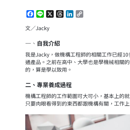
F
L
X
T
L
C
a
i
h
i
o
文／Jacky
c
n
r
n
p
e
e
e
k
y
一、
自我介紹
b
a
e
L
o
d
d
i
我是Jacky，做機構工程師的相關工作已經1
o
s
I
n
通產品。之前在高中、大學也是學機械相關的
k
n
k
的，算是學以致用。
二、專業養成過程
機構工程師的工作範圍可大可小，基本上的就
只要肉眼看得到的東西都跟機構有關，工作上