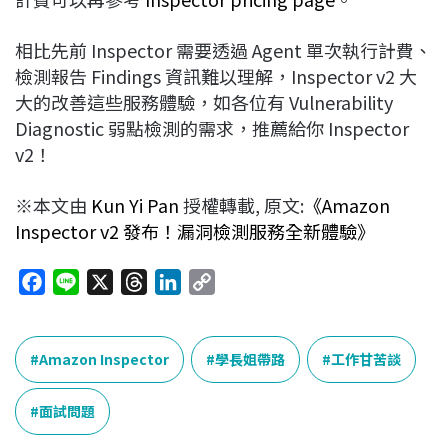
相比先前 Inspector 需要透過 Agent 單次執行計費、
檢測報告 Findings 資訊難以理解，Inspector v2 大
大的改善這些服務體驗，如各位有 Vulnerability
Diagnostic 弱點檢測的需求，推薦給你 Inspector
v2！
※本文由
Kun Yi Pan
授權轉載, 原文:
《Amazon
Inspector v2 發布！漏洞檢測服務全新體驗》
F
L
X
T
L
C
a
i
h
i
o
c
n
r
n
p
e
e
e
k
y
Amazon Inspector
學長姐帶路
工作甘苦談
b
a
e
L
o
d
d
i
面試問題
o
s
I
n