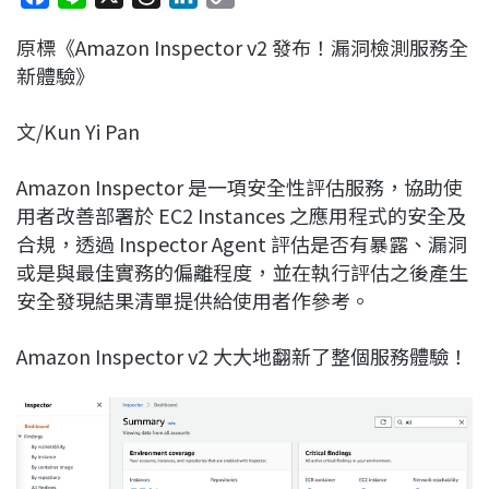
a
i
h
i
o
原標《Amazon Inspector v2 發布！漏洞檢測服務全
c
n
r
n
p
新體驗》
e
e
e
k
y
b
a
e
L
文/Kun Yi Pan
o
d
d
i
o
s
I
n
Amazon Inspector 是一項安全性評估服務，協助使
k
n
k
用者改善部署於 EC2 Instances 之應用程式的安全及
合規，透過 Inspector Agent 評估是否有暴露、漏洞
或是與最佳實務的偏離程度，並在執行評估之後產生
安全發現結果清單提供給使用者作參考。
Amazon Inspector v2 大大地翻新了整個服務體驗！