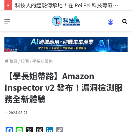
科技人找工作，就到TECH+ 科技專區!
首頁
/
校園
/
學長姊帶路
【學長姐帶路】Amazon
Inspector v2 發布！漏洞檢測服
務全新體驗
2024-08-21
F
L
X
T
L
C