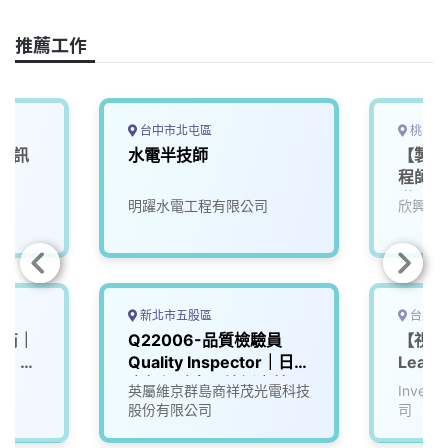
k
n
k
推薦工作
台中市北屯區
桃園市
可視訊
水電半技師
【製程
程師（
滿6個
明躍水電工程有限公司
欣興電
204
職~可
新北市五股區
台北市
備商｜
Q22006-品質檢驗員
【視訊
26 招
Quality Inspector｜日班
Lead
｜無經驗者可培訓｜林口
英屬維京群島商祥茂光電科技
Inve
廠/五股廠｜
股份有限公司
司