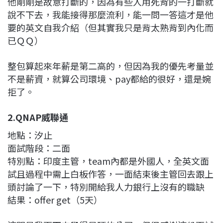
他剛剛是故意打斷的，因為有些人用死背的一打斷就
說不下去，我能接得那麼流利，能一問一答這才是他
要的英文自我介紹（但其實我只是背太熟背到內化而
已ＱＱ）
整包算起來年薪是第二高的，但因為我的優先考量並
不是薪資，就算公司環境、pay都給的很好，還是婉
拒了。
2.QNAP威聯通
地點：汐止
面試階段：二面
特別點：印度主管，team內都是外國人，全英文面
試且過程中需上白板作答，一面結束後主管回去跟上
頭討論了一下，特別開給我人力銀行上沒有的職缺
結果：offer get（5天）