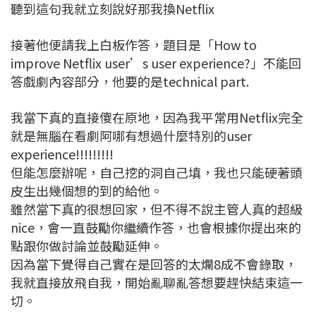
聽到這句我就立刻說好那我換Netflix
接著他便請我上白板作答，題目是「How to
improve Netflix user’s user experience?」不能回
答戲劇內容部分，他要的是technical part.
我當下真的直接傻在原地，因為我平常用Netflix完全
就是無腦在看劇阿哪有想過什麼特別的user
experience!!!!!!!!!
但能怎麼辦呢，自己挖的洞自己填，我也只能硬著頭
皮生出幾個想的到的給他。
雖然當下真的很想回家，但不得不說主管人真的超級
nice，會一直鼓勵你繼續作答，也會根據你提出來的
點跟你做討論並鼓勵延伸。
因為當下覺得自己實在是回答的太爛8成不會錄取，
我就直接放飛自我，開始亂聊亂答想要趕快結束這一
切。