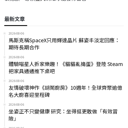
最新文章
2026-08-06
馬斯克稱SpaceX只用輝達晶片 蘇姿丰淡定回應：
期待長期合作
2026-08-06
體驗喵星人拆家樂趣！《貓貓亂搗蛋》登陸 Steam
把家具通通推下桌吧
2026-08-06
友情破壞神作《胡鬧廚房》10週年！全球齊聚逾億
名大廚喜迎里程碑
2026-08-06
坐姿正不只變健康 研究：坐得挺更敢做「有效冒
險」