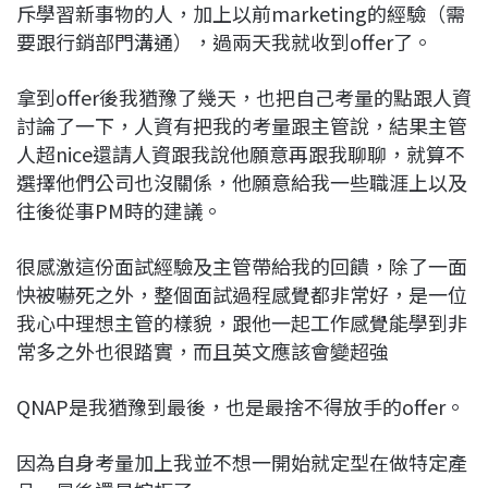
斥學習新事物的人，加上以前marketing的經驗（需
要跟行銷部門溝通），過兩天我就收到offer了。
拿到offer後我猶豫了幾天，也把自己考量的點跟人資
討論了一下，人資有把我的考量跟主管說，結果主管
人超nice還請人資跟我說他願意再跟我聊聊，就算不
選擇他們公司也沒關係，他願意給我一些職涯上以及
往後從事PM時的建議。
很感激這份面試經驗及主管帶給我的回饋，除了一面
快被嚇死之外，整個面試過程感覺都非常好，是一位
我心中理想主管的樣貌，跟他一起工作感覺能學到非
常多之外也很踏實，而且英文應該會變超強
QNAP是我猶豫到最後，也是最捨不得放手的offer。
因為自身考量加上我並不想一開始就定型在做特定產