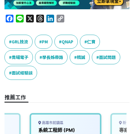
F
L
X
T
L
C
a
i
h
i
o
c
n
r
n
p
e
e
e
k
y
GRL技流
PM
QNAP
仁寶
b
a
e
L
o
d
d
i
喬暘電子
學長姊帶路
精誠
面試問題
o
s
I
n
k
n
k
面試經驗談
推薦工作
高雄市前鎮區
新竹市
系統工程師 (PM)
專案經