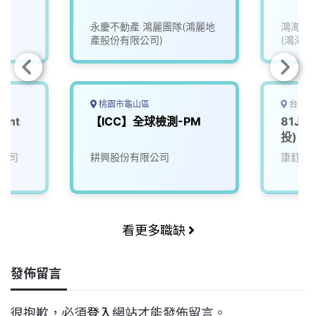
院
永慶不動產 鴻麗團隊(鴻麗地
鴻海精
產股份有限公司)
(鴻海)
桃園市龜山區
台北市
ment
【ICC】全球檢測-PM
81J5-
投)
公司
耕興股份有限公司
康舒科
看更多職缺
發佈留言
很抱歉，必須
登入
網站才能發佈留言。