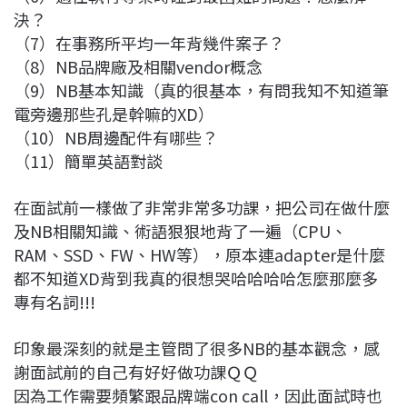
決？
（7）在事務所平均一年背幾件案子？
（8）NB品牌廠及相關vendor概念
（9）NB基本知識（真的很基本，有問我知不知道筆
電旁邊那些孔是幹嘛的XD）
（10）NB周邊配件有哪些？
（11）簡單英語對談
在面試前一樣做了非常非常多功課，把公司在做什麼
及NB相關知識、術語狠狠地背了一遍（CPU、
RAM、SSD、FW、HW等），原本連adapter是什麼
都不知道XD背到我真的很想哭哈哈哈哈怎麼那麼多
專有名詞!!!
印象最深刻的就是主管問了很多NB的基本觀念，感
謝面試前的自己有好好做功課ＱＱ
因為工作需要頻繁跟品牌端con call，因此面試時也