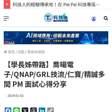
科技人的經驗傳承地！在 Pei Pei 科技專區，與學弟妹交流最硬核的技術
首頁
/
校園
/
學長姊帶路
【學長姊帶路】喬暘電
子/QNAP/GRL技流/仁寶/精誠多
間 PM 面試心得分享
2024-01-02
F
L
X
T
L
C