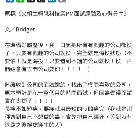
a
i
h
i
o
原標《文組生轉職科技業PM面試經驗及心得分享》
c
n
r
n
p
e
e
e
k
y
文／Bridget
b
a
e
L
o
d
d
i
在準備好履歷後，我一口氣把所有有興趣的公司都投
o
s
I
n
了，只要有興趣的公司就投，完全就是海投狀態（不
k
n
k
要怕！就是海投！只要看到不錯的公司就投！投一百
間總會有五間公司要你！！！！！）
陸續收到公司的面試邀約，找出了幾間喜歡的公司，
原本預計是花一整個月的時間面試，但因為覺得面試
實在太煩了！！！！
長痛不如短痛，要痛就用最短的時間痛完（我就是那
種遇到自己不想做的事，會先把自己逼死，等到沒有
退路之後絕處逢生的人）