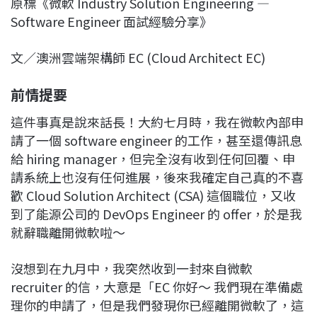
原標《微軟 Industry Solution Engineering —
c
n
r
n
p
Software Engineer 面試經驗分享》
e
e
e
k
y
b
a
e
L
文／澳洲雲端架構師 EC (Cloud Architect EC)
o
d
d
i
o
s
I
n
前情提要
k
n
k
這件事真是說來話長！大約七月時，我在微軟內部申
請了一個 software engineer 的工作，甚至還傳訊息
給 hiring manager，但完全沒有收到任何回覆、申
請系統上也沒有任何進展，後來我確定自己真的不喜
歡 Cloud Solution Architect (CSA) 這個職位，又收
到了能源公司的 DevOps Engineer 的 offer，於是我
就辭職離開微軟啦～
沒想到在九月中，我突然收到一封來自微軟
recruiter 的信，大意是「EC 你好～ 我們現在準備處
理你的申請了，但是我們發現你已經離開微軟了，這