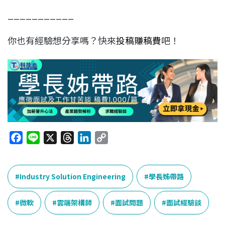
___________
你也有經驗想分享嗎？快來
投稿賺稿費
吧！
F
L
X
T
L
C
a
i
h
i
o
c
n
r
n
p
e
e
e
k
y
Industry Solution Engineering
學長姊帶路
b
a
e
L
o
d
d
i
微軟
雲端架構師
面試問題
面試經驗談
o
s
I
n