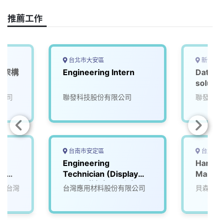
k
n
k
推薦工作
台北市大安區
新竹市
庫架構
Engineering Intern
Data a
soluti
advan
公司
聯發科技股份有限公司
聯發科
nodes
台南市安定區
台北市
Engineering
Hardw
試工程
Technician (Display
Mana
Fab)/測試助理工程師(顯
司台灣
台灣應用材料股份有限公司
貝森碼
示器製造中心) -
Location: Tainan