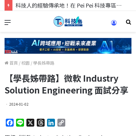
科技人的經驗傳承地！在 Pei Pei 科技專區，與學弟妹交流最硬核的技術
首頁
/
校園
/
學長姊帶路
【學長姊帶路】微軟 Industry
Solution Engineering 面試分享
2024-01-02
F
L
X
T
L
C
a
i
h
i
o