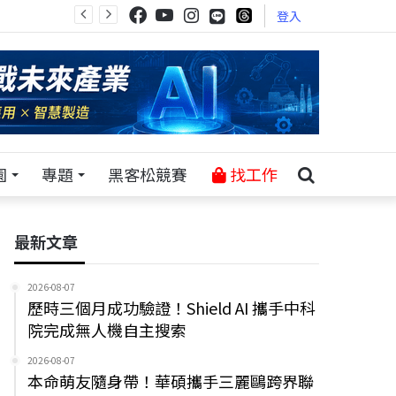
登入
園
專題
黑客松競賽
找工作
最新文章
2026-08-07
歷時三個月成功驗證！Shield AI 攜手中科
院完成無人機自主搜索
2026-08-07
本命萌友隨身帶！華碩攜手三麗鷗跨界聯