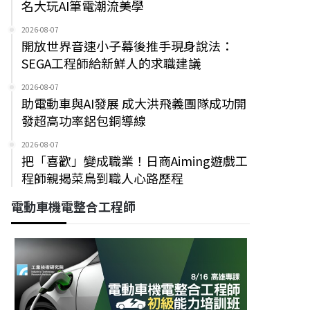
名大玩AI筆電潮流美學
2026-08-07
開放世界音速小子幕後推手現身說法：
SEGA工程師給新鮮人的求職建議
2026-08-07
助電動車與AI發展 成大洪飛義團隊成功開
發超高功率鋁包銅導線
2026-08-07
把「喜歡」變成職業！日商Aiming遊戲工
程師親揭菜鳥到職人心路歷程
電動車機電整合工程師