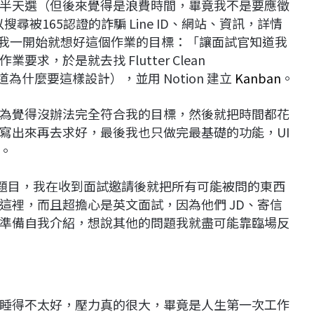
半天選（但後來覺得是浪費時間，畢竟我不是要應徵
尋被165認證的詐騙 Line ID、網站、資訊，詳情
我一開始就想好這個作業的目標：「讓面試官知道我
，於是就去找 Flutter Clean
知道為什麼要這樣設計），並用 Notion 建立
Kanban
。
為覺得沒辦法完全符合我的目標，然後就把時間都花
寫出來再去求好，最後我也只做完最基礎的功能，UI
。
準備面試題目，我在收到面試邀請後就把所有可能被問的東西
這裡，而且超擔心是英文面試，因為他們 JD、寄信
準備自我介紹，想說其他的問題我就盡可能靠臨場反
睡得不太好，壓力真的很大，畢竟是人生第一次工作