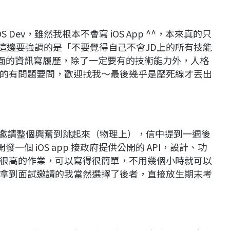
OS Dev，雖然我根本不會寫 iOS App ^^，本來真的只
這邊要強調的是「不要覺得自己不會JD上的所有技能
上面的資訊寫履歷，除了一定要有的技術能力外，人格
的有問題要問，歡迎找我～最後幾乎是壓死線才丟出
試邀請整個興奮到跳起來（物理上），信中提到一週後
是開發一個 iOS app 接政府提供公開的 API，設計、功
很高的作業，可以寫得很簡單，不用幾個小時就可以
拿到面試邀請的我當然選擇了後者，直接放生期末考