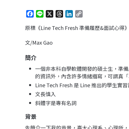
F
L
X
T
L
C
a
i
h
i
o
原標《Line Tech Fresh 準備履歷&面試心得
c
n
r
n
p
e
e
e
k
y
文/Max Gao
b
a
e
L
o
d
d
i
簡介
o
s
I
n
k
n
k
一個非本科自學軟體開發的碩士生，準備履歷與面
的資訊外，內含許多情緒描寫，可謂真「
Line Tech Fresh 是 Line 推出的
文長慎入
斜體字是專有名詞
背景
先簡介一下我的背景，臺大心理系、心理所，