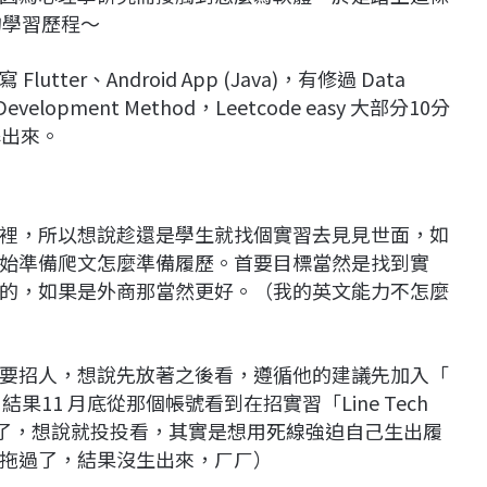
的學習歷程～
r、Android App (Java)，有修過 Data
 Development Method，Leetcode easy 大部分10分
解出來。
裡，所以想說趁還是學生就找個實習去見見世面，如
始準備爬文怎麼準備履歷。首要目標當然是找到實
的，如果是外商那當然更好。（我的英文能力不怎麼
 3月才要招人，想說先放著之後看，遵循他的建議先加入「
ev)，結果11 月底從那個帳號看到在招實習「Line Tech
禮拜後就截止了，想說就投投看，其實是想用死線強迫自己生出履
拖過了，結果沒生出來，ㄏㄏ）