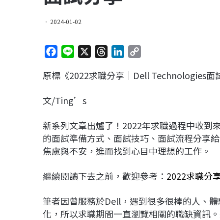
2024-01-02
F
L
X
T
L
C
a
i
h
i
o
原標《2022求職分享｜Dell Technologies
c
n
r
n
p
e
e
e
k
y
文/Ting’s
b
a
e
L
o
d
d
i
新系列文章出爐了！2022年求職過程中收
o
s
I
n
的面試準備方式、面試技巧、面試流程分享給
k
n
k
焦慮與不安，進而找到心目中理想的工作。
繼續閱讀下去之前，歡迎參考：
2022求職
筆者因曾服務於Dell，遇到很多很棒的人、
化，所以求職期間一直瀏覽相關的職缺資訊。這