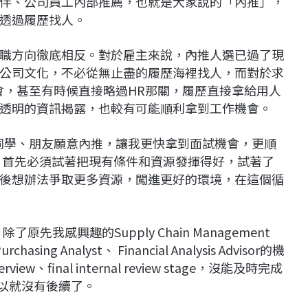
伴、公司員工內部推薦，也就是大家說的「內推」，
透過履歷找人。
職方向徹底相反。對於雇主來說，內推人選已過了現
公司文化，不必從無止盡的履歷海裡找人，而對於求
會，甚至有時候直接略過HR那關，履歷直接拿給用人
透明的資訊揭露，也較有可能順利拿到工作機會。
都是因為同學、朋友願意內推，讓我更快拿到面試機會，更順
情，首先必須試著把現有條件和資源發揮得好，試著了
後想辦法爭取更多資源，闖進更好的環境，在這個循
原先我感興趣的Supply Chain Management
ing Analyst、 Financial Analysis Advisor的機
view、final
internal review stage，沒能及時完成
，所以就沒有後續了。