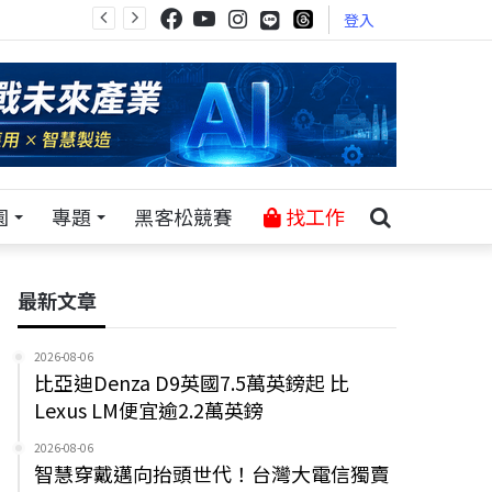
登入
園
專題
黑客松競賽
找工作
最新文章
2026-08-06
比亞迪Denza D9英國7.5萬英鎊起 比
Lexus LM便宜逾2.2萬英鎊
2026-08-06
智慧穿戴邁向抬頭世代！台灣大電信獨賣