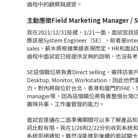
過程中的觀察與感受。
主動應徵Field Marketing Manager / S
我在2021/12/31投遞，1/21一面，面試官說這職
應該是System Engineer（SE），前者是i
sales，薪水將根據業績表現而定。HR和
過程中面試官已經提供足夠的說明，也沒有考
SE這個職位將負責Direct selling，需拜訪客戶，推
Desktop, Monitor, Workstation，因
力。對內將與位於台北、香港和廈門的FAE、S
manager等，因為這個職位將負責整個台
團隊共事、工作量管理的能力。
面試官建議在二面準備期間可以多了解產品知
訊比較有限。我在1/28和2/22分別收到系
系統拒絕通知。雖然沒能進到後續的面試關卡感到有