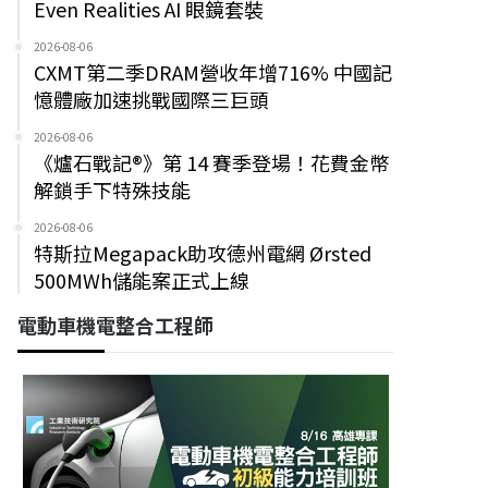
Even Realities AI 眼鏡套裝
2026-08-06
CXMT第二季DRAM營收年增716% 中國記
憶體廠加速挑戰國際三巨頭
2026-08-06
《爐石戰記®》第 14 賽季登場！花費金幣
解鎖手下特殊技能
2026-08-06
特斯拉Megapack助攻德州電網 Ørsted
500MWh儲能案正式上線
電動車機電整合工程師