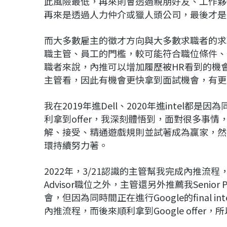
此風險最低，再來則會透過親朋好友、工作夥
再來是透過人力仲介或獵人頭公司，最後才是
而大多數雇主的徵才方向與大多數求職者的求
職主管、員工的門檻，較可能符合職位條件、
職者來說，內推可以增加履歷被HR看到的機
主管看，因此有機會更快拿到面試機會，有更
我在2019年進Dell、2020年進intel
利拿到offer，我深刻體悟到，面對很多事
解、接受、精通遊戲規則並試著成為贏家，然
環持續努力著。
2022年，3/21認識的主管幫我完成內推流程，除了
Advisor職位之外，主管還另外推薦我Senior Purchas
會，但因為同時間正在進行Google的final inter
內推流程，而後來順利拿到Google offer