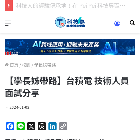
科技人找工作，就到TECH+ 科技專區!
首頁
/
校園
/
學長姊帶路
【學長姊帶路】台積電 技術人員
面試分享
2024-01-02
F
L
X
T
L
C
a
i
h
i
o