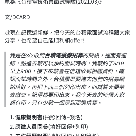
原標《台積電技術員面試經驗(2021.03)》
c
n
r
n
p
e
e
e
k
y
文/DCARD
b
a
e
L
o
d
d
i
趁現在記憶還新鮮，把今天的台積電面試流程跟大家
o
s
I
n
分享，也希望自己能順利領offer!!
k
n
k
我是在3/2收到
台積電擴廠招募
的簡訊，裡面有連
結，點進去就可以預約面試時間，我就約了3/19
早上9:00，接下來就會在信箱收到相關資料，確
認面試時間之外，台積履歷要進去他們的招募網
站填好，再把下面三個列印出來，面試當天要帶
去繳交。記得都要印出來，我今天去的時候大家
都有印，只有少數一個是到那邊填寫。
健康聲明書
(拍照回傳+簽名)
應徵人員問卷
(填好回傳+列印)
工作經歷說明
(填好回傳+列印簽名)