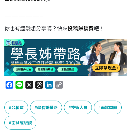
___________
你也有經驗想分享嗎？快來
投稿賺稿費
吧！
F
L
X
T
L
C
a
i
h
i
o
c
n
r
n
p
e
e
e
k
y
台積電
學長姊帶路
技術人員
面試問題
b
a
e
L
o
d
d
i
面試經驗談
o
s
I
n