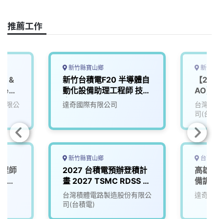
k
n
k
推薦工作
新竹縣寶山鄉
新竹縣
S &
新竹台積電F20 半導體自
【202
neer
動化設備助理工程師 技術
AO】In
人員
Techno
有限公
達奇國際有限公司
台灣積
司(台積
新竹縣寶山鄉
台南市
工程師
2027 台積電預辦登積計
高雄台
園區台
畫 2027 TSMC RDSS &
備調機
AO Program
台灣積體電路製造股份有限公
達奇國
司(台積電)