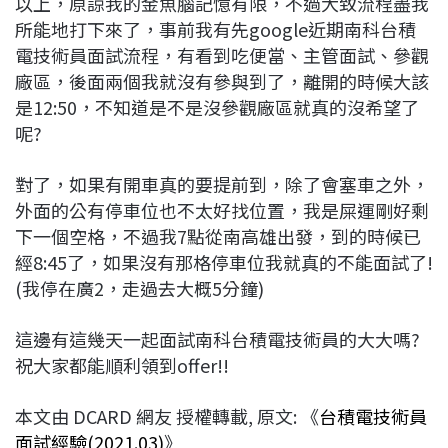
以上，原諒我的金魚腦記憶有限，不過大致流程盡我
所能地打下來了，事前我有先google近期南科台積
電技術員面試流程，有看到吃便當、主管面試、參觀
廠區，後面兩個我就沒有參與到了，離開的時候大該
是12:50，不知道是不是沒參觀廠區就真的沒希望了
呢?
對了，如果有開車真的要提前到，除了會塞車之外，
外面的公有停車位也不太好找位置，我是屎運剛好剩
下一個空格，不過我7點從南高雄出發，到的時候已
經8:45了，如果沒有那格停車位我就真的不能面試了!
(我停在廣2，走過去大概5分鐘)
這邊有這幾天一起面試南科台積電技術員的大大嗎?
祝大家都能順利領到offer!!
本文由 DCARD 網友 授權轉載, 原文: 《
台積電技術員
面試經驗(2021.03)
》