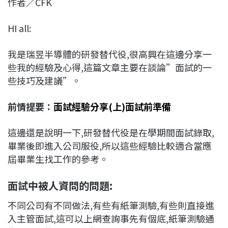
作者／CFK
c
n
r
n
p
e
e
e
k
y
HI all:
b
a
e
L
o
d
d
i
我是瑞昱半導體的研發替代役,很高興在這邊分享一
o
s
I
n
些我的經驗及心得,這篇文章主要在談論”面試的一
k
n
k
些技巧及建議”。
前情提要：
面試經驗
分享
(上)面試前準備​
這邊還是說明一下,研發替代役是在學期間面試錄取,
畢業後即進入公司服役,所以這些經驗比較適合當應
屆畢業生找工作的參考。
面試中被人資問的問題:
不同公司有不同做法,有些有紙筆測驗,有些則直接進
入主管面試,這可以上網查詢事先有個底,紙筆測驗通