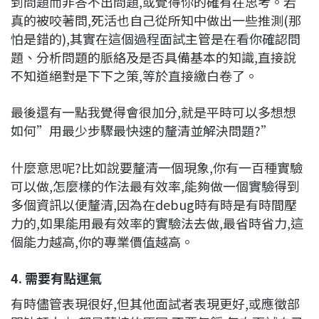
到問題而非答不出問題,或覺得你的確有在思考。若
真的被咬著問,死活也自己從所知中做出一些推測(那
怕是錯的),其實在這個過程面試主管是在看你確認問
題、分析問題的脈絡及是否具備基本的知識,直接說
不知道絕對是下下之策,等於直接繳白卷了。
最後還有一點我覺得會很加分,就是平時可以多想想
如何”用最少步驟最快速的釐清並解決問題?”
什麼意思呢?比如說要釐清一個現象,你有一百種實驗
可以做,怎麼樣的作法最有效率,能夠做一個實驗得到
多個資訊以便釐清,因為在debug時有時是有時間壓
力的,如果能用最有效率的實驗法去做,最省時省力,這
個能力越高,你的專業價值越高。
4. 需要有點運氣
有時儘管表現很好,但其他面試者表現更好,或應徵部