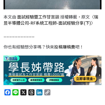
本文由
面試經驗暨工作甘苦談
授權轉載，原文〈
瑞
昱半導體公司-RF系統工程師-面試經驗分享(下)
〉
___________
你也有經驗想分享嗎？快來
投稿賺稿費
吧！
F
L
X
T
L
C
a
i
h
i
o
c
n
r
n
p