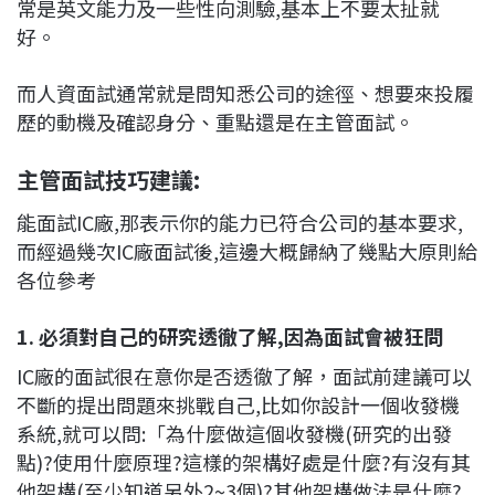
常是英文能力及一些性向測驗,基本上不要太扯就
好。
而人資面試通常就是問知悉公司的途徑、想要來投履
歷的動機及確認身分、重點還是在主管面試。
主管面試技巧建議:
能面試IC廠,那表示你的能力已符合公司的基本要求,
而經過幾次IC廠面試後,這邊大概歸納了幾點大原則給
各位參考
1. 必須對自己的研究透徹了解,因為面試會被狂問
IC廠的面試很在意你是否透徹了解，面試前建議可以
不斷的提出問題來挑戰自己,比如你設計一個收發機
系統,就可以問:「為什麼做這個收發機(研究的出發
點)?使用什麼原理?這樣的架構好處是什麼?有沒有其
他架構(至少知道另外2~3個)?其他架構做法是什麼?