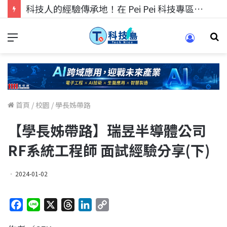
科技人的經驗傳承地！在 Pei Pei 科技專區，與學弟妹交流最硬核的技術
首頁
/
校園
/
學長姊帶路
【學長姊帶路】瑞昱半導體公司
RF系統工程師 面試經驗分享(下)
2024-01-02
F
L
X
T
L
C
a
i
h
i
o