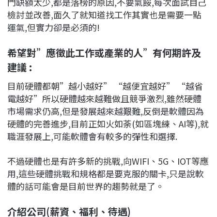
門缺額太少,都是落榜的原因,不要氣餒,每次面試自己
檢討並改善,面久了就知道找工作其實也是需要一點
運氣,但實力卻是必須的!
希望對”應徵此工作或產業的人”有何期許及
建議 :
目前硬體都朝”越小越好” “越便宜越好” “越省
電越好”所以硬體越來越難做且競爭激烈,雖然硬體
市場需求仍高,但是發展越來越艱難,反倒是軟體因為
硬體的完善進步,目前正如火如荼(如區塊練、AI等),就
職涯發展上,可能軟體會有較多的彈性和選擇.
不過硬體也是有許多新的挑戰,向WIFI、5G、IOT等應
用,這些硬體挑戰和規格都是要克服的關卡,只是說軟
體的話可能會是目前世界的趨勢就是了。
介紹公司(薪資、福利、待遇)