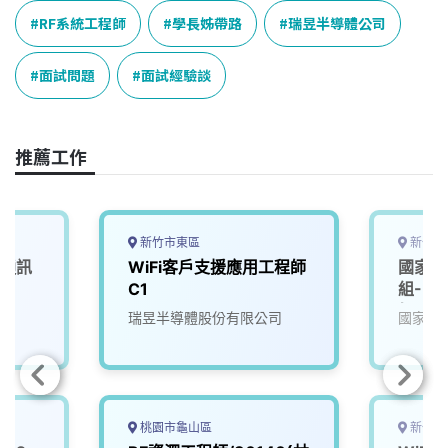
e
e
e
k
y
RF系統工程師
學長姊帶路
瑞昱半導體公司
b
a
e
L
o
d
d
i
面試問題
面試經驗談
o
s
I
n
k
n
k
推薦工作
新竹市東區
新竹市
／通訊
WiFi客戶支援應用工程師
國家太
C1
組-R
師
瑞昱半導體股份有限公司
國家太
桃園市龜山區
新竹市