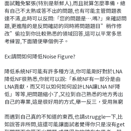
面試難免緊張(特別是新鮮人),而且就算怎麼準備，總
有自己不太熟或答不出的問題,也有可能主管問題表
達不清,此時可以反問:「您的問題是….嗎?」來確認問
題,更進階的是反問確認的同時將問題題目”稍作修
改”偷拉到你比較熟悉的領域回答,這可以平常多思
考練習,下面隨便舉個例子。
Ex:請問如何降低Noise Figure?
降低系統NF可能有許多種方法,你可能剛好對於LNA
降低NF很熟悉,你就可以說:「系統NF有一部分是由
LNA貢獻，而又可以如何如何設計LNA讓LNA NF降
低」等等,把問題縮小了,又拉到自己熟悉的地方秀出
自己的專業,這是很好用的方式,舉一反三，受用無窮
而遇到自己真的不知道的東西,也請struggle一下,比
如說答非所問,這還可能讓面試者覺得你只是沒有get