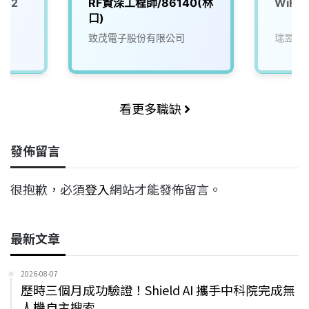
師C2
RF資深工程師/86140(林
WiFi
口)
司
致茂電子股份有限公司
瑞昱半
看更多職缺
發佈留言
很抱歉，必須
登入
網站才能發佈留言。
最新文章
2026-08-07
歷時三個月成功驗證！Shield AI 攜手中科院完成無
人機自主搜索