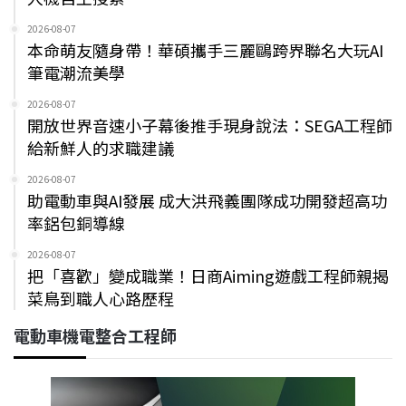
2026-08-07
本命萌友隨身帶！華碩攜手三麗鷗跨界聯名大玩AI
筆電潮流美學
2026-08-07
開放世界音速小子幕後推手現身說法：SEGA工程師
給新鮮人的求職建議
2026-08-07
助電動車與AI發展 成大洪飛義團隊成功開發超高功
率鋁包銅導線
2026-08-07
把「喜歡」變成職業！日商Aiming遊戲工程師親揭
菜鳥到職人心路歷程
電動車機電整合工程師