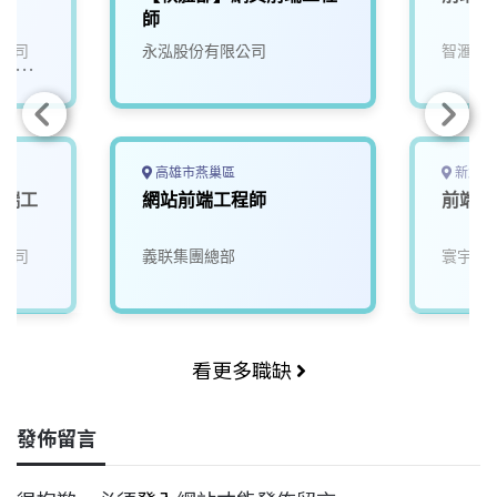
er
師
公司
永泓股份有限公司
智滙科
/永豐
高雄市燕巢區
新北市
前端工
網站前端工程師
前端工
公司
義联集團總部
寰宇數
看更多職缺
發佈留言