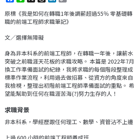
a
i
h
i
o
原標《我是如何在轉職1年後調薪超過55％ 零基礎轉
c
n
r
n
p
職的前端工程師求職筆記》
e
e
e
k
y
b
a
e
L
文／選擇無障礙
o
d
d
i
o
s
I
n
身為非本科系的前端工程師，在轉職一年後，讓薪水
k
n
k
突破之前職涯天花板的求職攻略。 本篇是 2022年7月
換工作準備面試的紀錄，我將求職的每個階段整理成
標準作業流程，利用過去做招募、從資方的角度來自
我檢視，整理出初階前端工程師準備面試的重點。 希
望能幫助到任何在職涯苦海(?)努力生存的人！
求職背景
非本科系，學經歷跟任何理工、數學、資管沾不上邊
上過 600 小時的前端工程師養成班