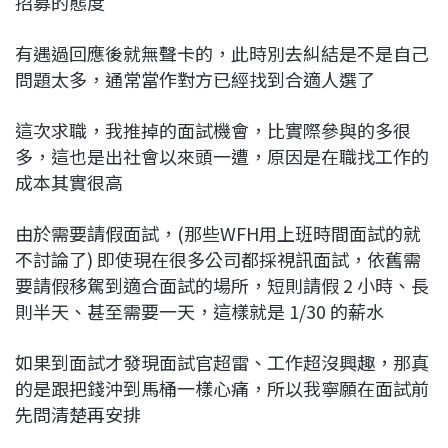
招募的態度
有遇過回應後就無聲卡的，此時別去糾結是不是自己
問題太多，通常當作對方已經找到合適人選了
這次求職，我推掉的面試機會，比實際參與的多很
多，這也是出社會以來頭一遭，原因是在職找工作的
成本其實很高
由於需要請假面試，(那些WFH用上班時間面試的就
不討論了) 即使現在很多公司都採視訊面試，依舊需
要請假移駕到適合面試的場所，短則請假 2 小時、長
則半天、甚至需要一天，這樣就是 1/30 的薪水
如果到面試才發現面試官超雷、工作超沒興趣，那真
的是跟把錢沖到馬桶一樣心痛，所以我寧願在面試前
先問清楚再安排