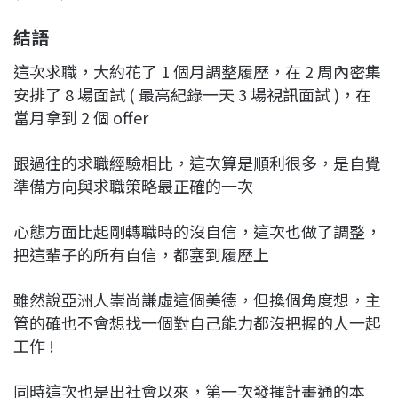
結語
這次求職，大約花了 1 個月調整履歷，在 2 周內密集
安排了 8 場面試 ( 最高紀錄一天 3 場視訊面試 )，在
當月拿到 2 個 offer
跟過往的求職經驗相比，這次算是順利很多，是自覺
準備方向與求職策略最正確的一次
心態方面比起剛轉職時的沒自信，這次也做了調整，
把這輩子的所有自信，都塞到履歷上
雖然說亞洲人崇尚謙虛這個美德，但換個角度想，主
管的確也不會想找一個對自己能力都沒把握的人一起
工作 !
同時這次也是出社會以來，第一次發揮計畫通的本