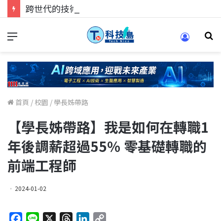
跨世代的技術對話！來 Pei Pei 科技專區，用專業洞察引領學弟妹成長
首頁
/
校園
/
學長姊帶路
【學長姊帶路】我是如何在轉職1
年後調薪超過55％ 零基礎轉職的
前端工程師
2024-01-02
F
L
X
T
L
C