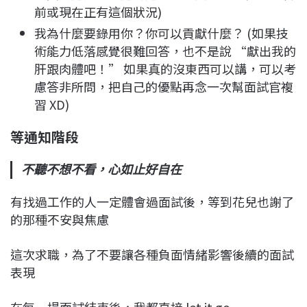
前或現在正有這個狀況)
我為什麼要錄用你？你可以貢獻什麼？ (如果技
術能力低落感覺很難回答，也不是說 “獻出我的
肝跟肉體吧！” 如果真的沒東西可以講，可以考
慮答非所問，把自己的優點再念一次幫面試官複
習 XD)
等通知階段
不聽不想不看，心如止好自在
有找過工作的人一定體會過面試後，等到花兒也謝了
的那種不安與焦慮
這次求職，為了不要讓各種負面情緒影響後續的面試
表現
在每一場面試結束後，我都直接 let it go~