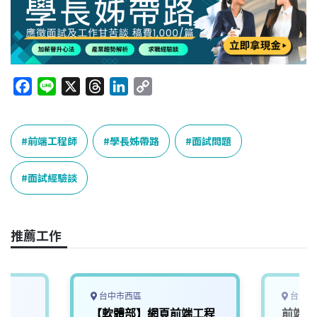
F
L
X
T
L
C
a
i
h
i
o
c
n
r
n
p
e
e
e
k
y
前端工程師
學長姊帶路
面試問題
b
a
e
L
o
d
d
i
面試經驗談
o
s
I
n
k
n
k
推薦工作
台中市西區
台北市
師
【軟體部】網頁前端工程
前端工程