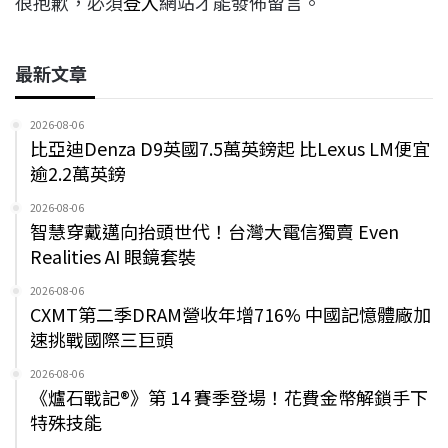
很抱歉，必須
登入
網站才能發佈留言。
最新文章
2026-08-06
比亞迪Denza D9英國7.5萬英鎊起 比Lexus LM便宜
逾2.2萬英鎊
2026-08-06
智慧穿戴邁向抬頭世代！台灣大電信獨賣 Even
Realities AI 眼鏡套裝
2026-08-06
CXMT第二季DRAM營收年增716% 中國記憶體廠加
速挑戰國際三巨頭
2026-08-06
《爐石戰記®》第 14 賽季登場！花費金幣解鎖手下
特殊技能