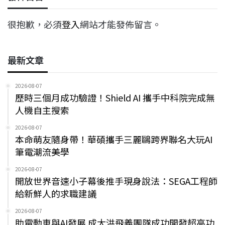
很抱歉，必須
登入
網站才能發佈留言。
最新文章
2026-08-07
歷時三個月成功驗證！Shield AI 攜手中科院完成無
人機自主搜索
2026-08-07
本命萌友隨身帶！華碩攜手三麗鷗跨界聯名大玩AI
筆電潮流美學
2026-08-07
開放世界音速小子幕後推手現身說法：SEGA工程師
給新鮮人的求職建議
2026-08-07
助電動車與AI發展 成大洪飛義團隊成功開發超高功