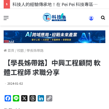
科技人找工作，就到TECH+ 科技專區!
首頁
/
校園
/
學長姊帶路
【學長姊帶路】中興工程顧問 軟
體工程師 求職分享
2024-01-02
F
L
X
T
L
C
a
i
h
i
o