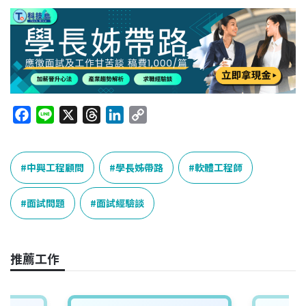
F
L
X
T
L
C
a
i
h
i
o
c
n
r
n
p
e
e
e
k
y
中興工程顧問
學長姊帶路
軟體工程師
b
a
e
L
o
d
d
i
面試問題
面試經驗談
o
s
I
n
k
n
k
推薦工作