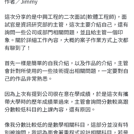
作者／Jimmy
c
n
r
n
p
e
e
e
k
y
這次分享的是中興工程的二次面試(軟體工程師)，面
b
a
e
L
試官是資訊研究部的主管，這次主要介紹自己，還有
o
d
d
i
詢問一些公司或部門相關問題，並且給主管一個印
o
s
I
n
象。關於詳細工作內容，大概的案子作業方式上次都
k
n
k
有聊到了！
首先一樣是簡單的自我介紹，以及作品的介紹，主管
會針對所使用的一些技術提出相關問題，一定要對自
己的作品非常熟悉。
因為上次有提到公司很在意在學成績，於是這次有攜
帶大學時的歷年成績單過來，主管會詢問分數較高跟
分數較低科目的上課內容，還有原因。
像我分數比較低的是數學相關科目，這部分並沒有特
別被詢問，我認為面會著重程式設計相關科目，若是