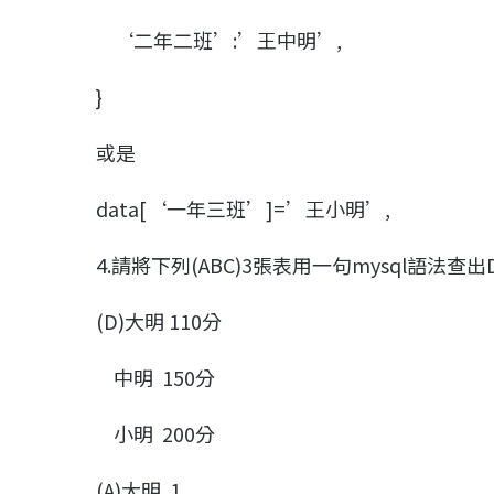
‘二年二班’:’王中明’,
}
或是
data[‘一年三班’]=’王小明’,
4.請將下列(ABC)3張表用一句mysql語法查出
(D)大明 110分
中明 150分
小明 200分
(A)大明 1