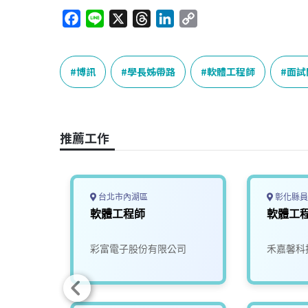
F
L
X
T
L
C
a
i
h
i
o
c
n
r
n
p
e
e
e
k
y
博訊
學長姊帶路
軟體工程師
面試
b
a
e
L
o
d
d
i
o
s
I
n
推薦工作
k
n
k
台北市內湖區
彰化縣員
軟體工程師
軟體工
司
彩富電子股份有限公司
禾嘉馨科