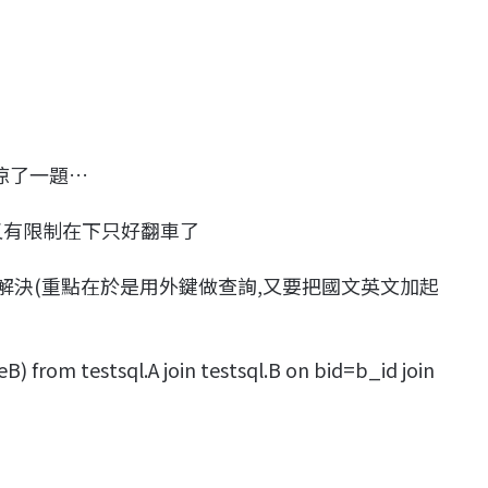
涼了一題…
又有限制在下只好翻車了
解決(重點在於是用外鍵做查詢,又要把國文英文加起
) from testsql.A join testsql.B on bid=b_id join