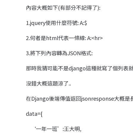
內容大概如下(有部分不記得了):
1.jquery使用什麼符號: A:$
2.何者是html代表一條線: A:<hr>
3.將下列內容轉為JSON格式:
那時我猜可能不是django這種就寫了個列表
沒錯大概這題涼了..
在Django後端傳值返回jsonresponse大概
data={
‘一年一班’:王大明,