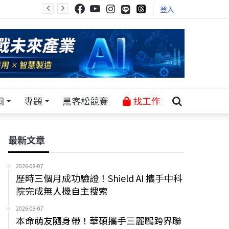
登入
園
專題
黑客松競賽
找工作
最新文章
2026-08-07
歷時三個月成功驗證！Shield AI 攜手中科
院完成無人機自主搜索
2026-08-07
本命萌友隨身帶！華碩攜手三麗鷗跨界聯