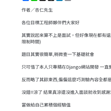
a
i
h
i
o
作者／杏仁先生
c
n
r
n
p
e
e
e
k
y
各位目標工程師夥伴們大家好
b
a
e
L
o
d
d
i
其實說起來算不上是面試，但好像現在都有遠
o
s
I
n
限制時間)
k
n
k
題目其實很簡單,稍微查一下基礎就會
只可惜了本人只專精在Django網站開發 一
反而略了其餘東西,偏偏這麼巧測驗內容全都
沒錯!!涼了 結果真涼還沒進入面談就收到感謝
當做給自己累積個經驗值