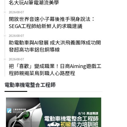
名大玩AI筆電潮流美學
2026-08-07
開放世界音速小子幕後推手現身說法：
SEGA工程師給新鮮人的求職建議
2026-08-07
助電動車與AI發展 成大洪飛義團隊成功開
發超高功率鋁包銅導線
2026-08-07
把「喜歡」變成職業！日商Aiming遊戲工
程師親揭菜鳥到職人心路歷程
電動車機電整合工程師