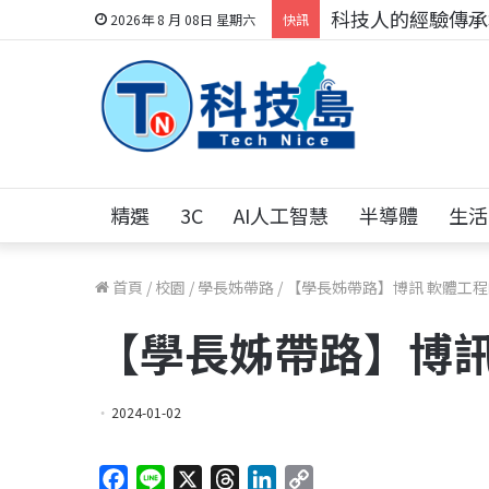
科技人的經驗傳承地
2026年 8 月 08日 星期六
快訊
精選
3C
AI人工智慧
半導體
生活
首頁
/
校園
/
學長姊帶路
/
【學長姊帶路】博訊 軟體工程
【學長姊帶路】博訊
2024-01-02
F
L
X
T
L
C