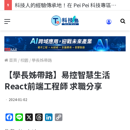
科技人的經驗傳承地！在 Pei Pei 科技專區，與學弟妹交流最硬核的技術
首頁
/
校園
/
學長姊帶路
【學長姊帶路】易控智慧生活
React前端工程師 求職分享
2024-01-02
F
L
X
T
L
C
a
i
h
i
o