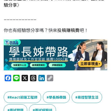
驗分享
〉
___________
你也有經驗想分享嗎？快來
投稿賺稿費
吧！
F
L
X
T
L
C
a
i
h
i
o
c
n
r
n
p
e
e
e
k
y
React前端工程師
學長姊帶路
易控智慧生活
b
a
e
L
o
d
d
i
面試問題
面試經驗談