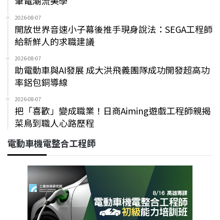
筆電潮流美學
2026-08-07
開放世界音速小子幕後推手現身說法：SEGA工程師
給新鮮人的求職建議
2026-08-07
助電動車與AI發展 成大洪飛義團隊成功開發超高功
率鋁包銅導線
2026-08-07
把「喜歡」變成職業！日商Aiming遊戲工程師親揭
菜鳥到職人心路歷程
電動車機電整合工程師