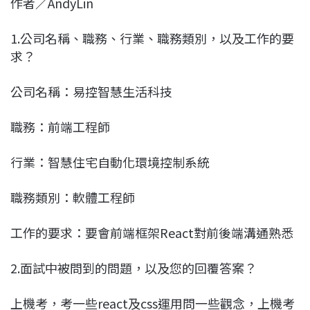
作者／AndyLin
c
n
r
n
p
e
e
e
k
y
1.公司名稱、職務、行業、職務類別，以及工作的要
b
a
e
L
求？
o
d
d
i
o
s
I
n
公司名稱：易控智慧生活科技
k
n
k
職務：前端工程師
行業：智慧住宅自動化環境控制系統
職務類別：軟體工程師
工作的要求：要會前端框架React對前後端溝通熟悉
2.面試中被問到的問題，以及您的回覆答案？
上機考，考一些react及css運用問一些觀念，上機考