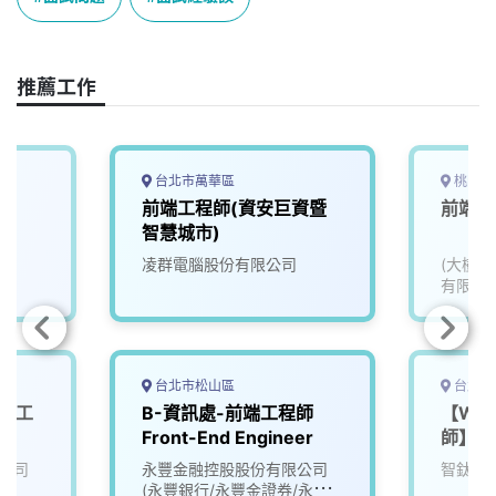
o
s
I
n
k
n
k
推薦工作
台北市萬華區
桃園市
前端工程師(資安巨資暨
前端工
智慧城市)
司
凌群電腦股份有限公司
(大樹
有限公
台北市松山區
台北市
開發工
B-資訊處-前端工程師
【We
Front-End Engineer
師】Fr
Devel
公司
永豐金融控股股份有限公司
智鈦星
(永豐銀行/永豐金證券/永豐