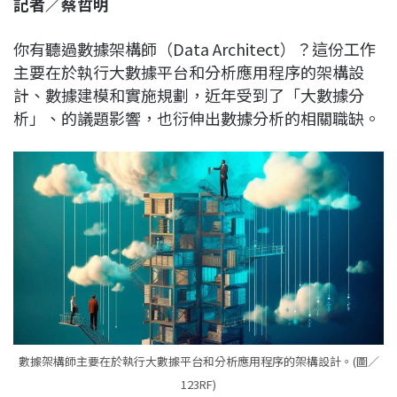
記者／蔡哲明
c
n
r
n
p
e
e
e
k
y
你有聽過數據架構師（Data Architect）？這份工作
b
a
e
L
主要在於執行大數據平台和分析應用程序的架構設
o
d
d
i
計、數據建模和實施規劃，近年受到了「大數據分
o
s
I
n
析」、的議題影響，也衍伸出數據分析的相關職缺。
k
n
k
數據架構師主要在於執行大數據平台和分析應用程序的架構設計。(圖／
123RF)