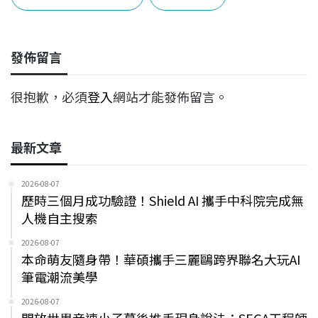
b
a
e
L
o
d
d
i
o
s
I
n
發佈留言
k
n
k
很抱歉，必須
登入
網站才能發佈留言。
最新文章
2026-08-07
歷時三個月成功驗證！Shield AI 攜手中科院完成無
人機自主搜索
2026-08-07
本命萌友隨身帶！華碩攜手三麗鷗跨界聯名大玩AI
筆電潮流美學
2026-08-07
開放世界音速小子幕後推手現身說法：SEGA工程師