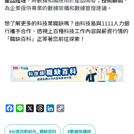
產品經理
，將數據知識應用於產品開發；
技術顧問
，
為企業提供專業的數據架構和數據管理建議。
想了解更多的科技業職缺嗎？由科技島與1111人力銀
行攜手合作、透視上百種科技工作內容與薪資行情的
「職缺百科」正等著您前往探索！
F
L
X
T
L
C
a
i
h
i
o
c
n
r
n
p
e
e
e
k
y
AI資訊新紀元_職缺百科
數據架構師