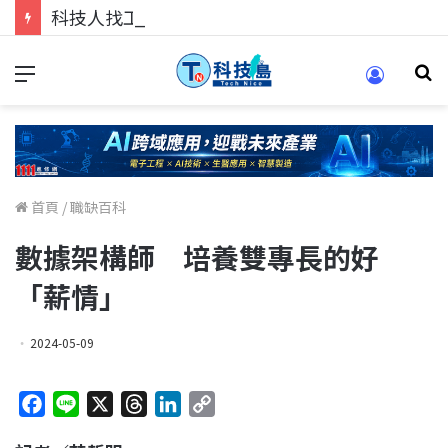
科技人找工作，就到TECH+ 科技專區!
首頁
/
職缺百科
數據架構師 培養雙專長的好
「薪情」
2024-05-09
F
L
X
T
L
C
a
i
h
i
o