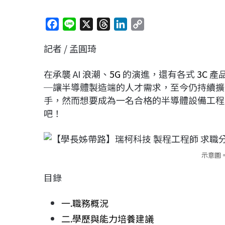
F
L
X
T
L
C
a
i
h
i
o
記者 / 孟圓琦
c
n
r
n
p
e
e
e
k
y
在承襲 AI 浪潮、
5G
的演進，還有各式
3C
產
b
a
e
L
─讓半導體製造端的人才需求，至今仍持續擴
o
d
d
i
手，然而想要成為一名合格的半導體設備工程
o
s
I
n
吧！
k
n
k
示意圖。
目錄
一.職務概況
二.學歷與能力培養建議