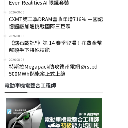
Even Realities AI 眼鏡套裝
2026-08-06
CXMT第二季DRAM營收年增716% 中國記
憶體廠加速挑戰國際三巨頭
2026-08-06
《爐石戰記®》第 14 賽季登場！花費金幣
解鎖手下特殊技能
2026-08-06
特斯拉Megapack助攻德州電網 Ørsted
500MWh儲能案正式上線
電動車機電整合工程師