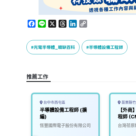
F
L
X
T
L
C
a
i
h
i
o
c
n
r
n
p
e
e
e
k
y
光電半導體_職缺百科
半導體設備工程師
b
a
e
L
o
d
d
i
o
s
I
n
推薦工作
k
n
k
台中市西屯區
苗栗縣竹
導體設
半導體設備工程師 (擴
【外商
編)
程師 (C
恆豐國際電子股份有限公司
台灣荏原