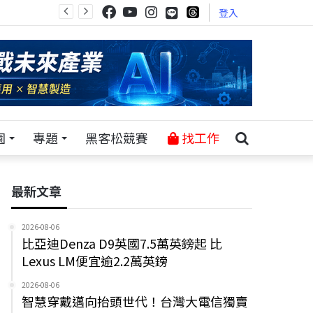
登入
園
專題
黑客松競賽
找工作
最新文章
2026-08-06
比亞迪Denza D9英國7.5萬英鎊起 比
Lexus LM便宜逾2.2萬英鎊
2026-08-06
智慧穿戴邁向抬頭世代！台灣大電信獨賣