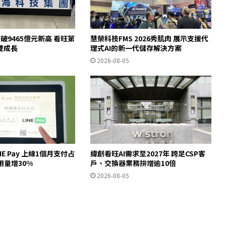
破9465億元新高 看旺第
慧榮科技FMS 2026秀肌肉 展示支援代
雙成長
理式AI的新一代儲存解決方案
2026-08-05
INE Pay 上線1個月支付占
緯創看旺AI需求至2027年 跨足CSP客
用量增30%
戶、交換器業務拚增逾10倍
2026-08-05