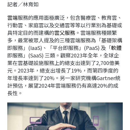
c
n
r
n
p
記者／林育如
e
e
e
k
y
雲端
服務的應用面極廣泛，包含醫療雲、教育雲、
b
a
e
L
行動雲、家庭雲以及交通雲等等以行業別為基礎或
o
d
d
i
具特定目的而建構的
雲父服務
。雲端服務種類繁
o
s
I
n
多，最常被眾人提及的三種雲端服務為「基礎架構
k
n
k
即服務」(IaaS)、「平台即服務」(PaaS) 及「
軟體
即服務」(SaaS) 三類。觀察2023年全年，全球企
業在雲基礎設施服務上的總支出達到了2,700億美
元。2023年，總支出增長了19%，而第四季度的
年增長率達到了20%。另一家研究機構Gartner統
計預估，展望2024年雲端服務仍有高達20%的成
長性。