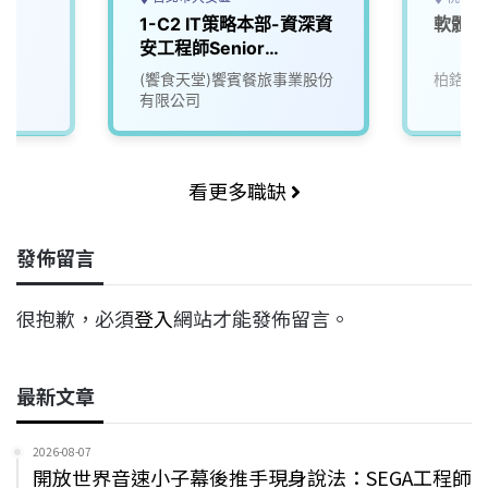
1-C2 IT策略本部-資深資
軟體工
安工程師Senior
Cybersecurity
(饗食天堂)饗賓餐旅事業股份
柏鉻富
Engineer
有限公司
看更多職缺
發佈留言
很抱歉，必須
登入
網站才能發佈留言。
最新文章
2026-08-07
開放世界音速小子幕後推手現身說法：SEGA工程師