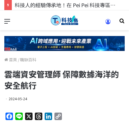
科技人的經驗傳承地！在 Pei Pei 科技專區，與學弟妹交流最硬核的技術
首頁
/
職缺百科
雲端資安管理師 保障數據海洋的
安全航行
2024-05-24
F
L
X
T
L
C
a
i
h
i
o