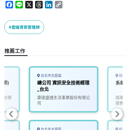
F
L
X
T
L
C
a
i
h
i
o
c
n
r
n
p
e
e
e
k
y
雲端資安管理師
b
a
e
L
o
d
d
i
o
s
I
n
推薦工作
k
n
k
台北市北投區
桃園市
程師)
總公司 資訊安全技術經理
系統工
_台北
眾診療
康達盛通生活事業股份有限公
國軍桃
司
服務處
台北市大安區
桃園市