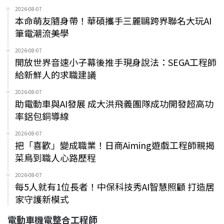
2026-08-07
本命萌友隨身帶！華碩攜手三麗鷗跨界聯名大玩AI
筆電潮流美學
2026-08-07
開放世界音速小子幕後推手現身說法：SEGA工程師
給新鮮人的求職建議
2026-08-07
助電動車與AI發展 成大洪飛義團隊成功開發超高功
率鋁包銅導線
2026-08-07
把「喜歡」變成職業！日商Aiming遊戲工程師親揭
菜鳥到職人心路歷程
2026-08-07
每5人就有1位長者！中保科技秀AI智慧照顧 打造居
家守護新模式
電動車機電整合工程師