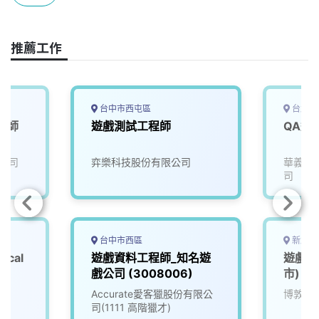
o
s
I
n
k
n
k
推薦工作
台中市西屯區
台北市
工程師
遊戲測試工程師
公司
弈樂科技股份有限公司
華義國
司
台中市西區
新北市
ical
遊戲資料工程師_知名遊
遊戲品
戲公司 (3008006)
市)
Accurate愛客獵股份有限公
博敦電
司(1111 高階獵才)