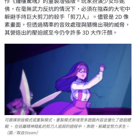
作《鐘樓驚魂》的重製增強版。玩家扮演少女珍妮
佛，在毫無武力反抗的情況下，必須在陰森的大宅中
躲避手持巨大剪刀的殺手「剪刀人」。儘管是 2D 像
素畫面，但透過精準的音效處理與隨機出現的威脅，
其營造出的壓迫感至今仍令許多 3D 大作汗顏。
可選擇原版模式或重製模式，重製模式新增眾多遊戲內容並優化了遊戲體
驗 • 在逃離精神錯亂的剪刀人追殺的過程中 ，奔跑、躲藏並努力求生。
（圖／取自Steam）