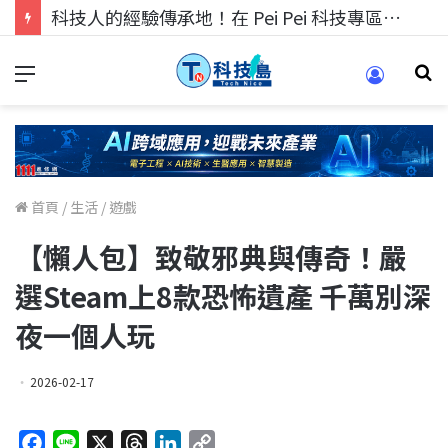
科技人找工作，就到TECH+ 科技專區!
首頁
/
生活
/
遊戲
【懶人包】致敬邪典與傳奇！嚴
選Steam上8款恐怖遺產 千萬別深
夜一個人玩
2026-02-17
F
L
X
T
L
C