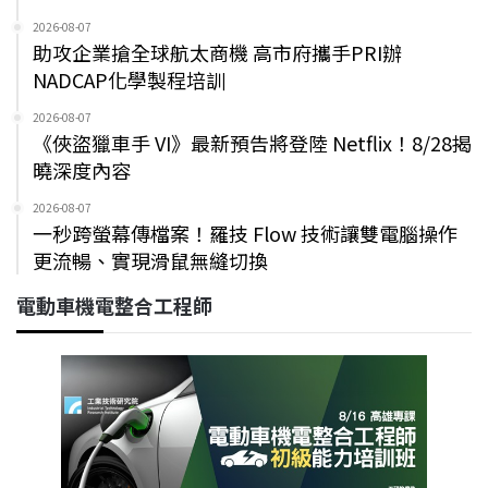
2026-08-07
助攻企業搶全球航太商機 高市府攜手PRI辦
NADCAP化學製程培訓
2026-08-07
《俠盜獵車手 VI》最新預告將登陸 Netflix！8/28揭
曉深度內容
2026-08-07
一秒跨螢幕傳檔案！羅技 Flow 技術讓雙電腦操作
更流暢、實現滑鼠無縫切換
電動車機電整合工程師