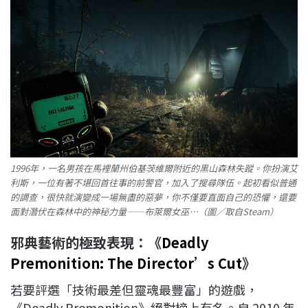
1996年，一名男孩在馬裡蘭州伯基茨維爾附近的黑山森林失蹤。你扮演艾
利斯，一位有著不堪回首往事的前警官，加入了搜尋隊伍。起初看似普通
的調查，很快就演變成一場無盡的惡夢，你不僅要直面自己的恐懼，還要
面對潛伏在森林中的神秘力量——布萊爾女巫…（圖／取自Steam）
邪典藝術的極致表現：《
Deadly
Premonition: The Director’s Cut
》
若要評選「技術最差但靈魂最豐富」的遊戲，
《Deadly Premonition》絕對榜上有名。自 2010 年