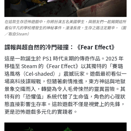
在這款生存恐怖遊戲中，你將扮演五名美國學生，與朋友們一起揭開這所
看似平凡的學校裡發生的神秘事件。漫漫長夜，生存之路注定艱辛。（圖
／取自Steam）
諜報與超自然的冷門碰撞：《Fear Effect》
這是一款誕生於 PS1 時代末期的傳奇作品。2025 年
移植至 Steam 的《Fear Effect》以其獨特的「賽璐
珞風格（Cel-shaded）」震撼玩家。遊戲最初看似一
場高科技諜報戰，但隨著劇情推進，東方神話與地獄
景象交織而入，轉變為令人毛骨悚然的靈異冒險。其
特有的「恐懼值」系統代替了生命值，角色的心理狀
態直接影響生存率。這款遊戲不僅是視覺上的先鋒，
更是恐怖遊戲多元化的實踐者。