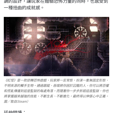
調的設計，讓玩家在體驗恐怖力量的同時，也感受到
一種扭曲的成就感。
《紅怪》是一款逆轉恐怖遊戲，玩家將一反常態，扮演一隻無固定形態、
不明來源的觸手生物。通過跟蹤、吞噬將你困於囚籠的人，你可以將恐懼
和慌亂傳播到這座監獄的每處角落。而隨著你一步步拆毀這座監獄，你也
將掌握越來越強的技能，不斷生長、不斷進化，最終得以伸張心中正義。
圖／取自Steam）
延伸閱讀：