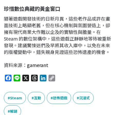
珍惜數位典藏的黃金窗口
隨著遊戲開發技術的日新月異，這些老作品或許在畫
面技術上略顯老舊，但在核心機制與氛圍營造上，卻
擁有現代商業大作難以企及的實驗性與膽量。在
Steam 的數位架構中，這些遊戲正靜靜地等待被重新
發現。建議驚悚迷們及早將其收入庫中，以免在未來
的版權變動中，錯失親身見證這些恐怖遺產的機會。
資料來源：
gamerant
F
L
X
T
L
C
a
i
h
i
o
c
n
r
n
p
e
e
e
k
y
Steam
互動
恐怖遊戲
沉浸式
b
a
e
L
o
d
d
i
解謎