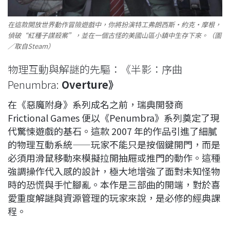
在這款開放世界動作冒險遊戲中，你將扮演特工弗朗西斯·約克·摩根，
偵破“紅種子謀殺案”，並在一個古怪的美國山區小鎮中生存下來。（圖
／取自Steam）
物理互動與解謎的先驅：《半影：序曲
Penumbra:
Overture》
在《惡魔附身》系列成名之前，瑞典開發商
Frictional Games 便以《Penumbra》系列奠定了現
代驚悚遊戲的基石。這款 2007 年的作品引進了細膩
的物理互動系統——玩家不能只是按個鍵開門，而是
必須用滑鼠移動來模擬拉開抽屜或推門的動作。這種
強調操作代入感的設計，極大地增強了面對未知怪物
時的恐慌與手忙腳亂。本作是三部曲的開端，對於喜
愛重度解謎與資源管理的玩家來說，是必修的經典課
程。