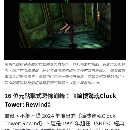
風格化卻極具衝擊力的動畫暴力為特色，包括頻繁的槍戰、近戰以及對鮮
血、傷亡的血腥描繪。玩家將遭遇諸如殭屍之類的超自然敵人。儘管遊戲
畫面採用動漫風格，但其中也包含一些恐怖元素，例如突如其來的死亡、
致命的陷阱以及營造陰暗氛圍的屍體。（圖／取自Steam）
16 位元點擊式恐怖巔峰：《
鐘樓驚魂Clock
Tower: Rewind
》
最後，不能不提 2024 年推出的《鐘樓驚魂Clock
Tower: Rewind》。這是 1995 年超任（SNES）經典