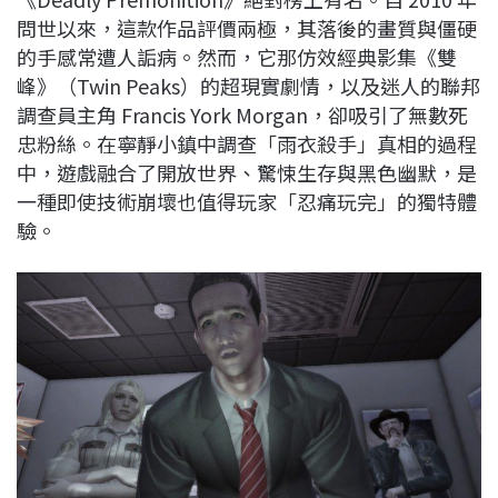
問世以來，這款作品評價兩極，其落後的畫質與僵硬
的手感常遭人詬病。然而，它那仿效經典影集《雙
峰》（Twin Peaks）的超現實劇情，以及迷人的聯邦
調查員主角 Francis York Morgan，卻吸引了無數死
忠粉絲。在寧靜小鎮中調查「雨衣殺手」真相的過程
中，遊戲融合了開放世界、驚悚生存與黑色幽默，是
一種即使技術崩壞也值得玩家「忍痛玩完」的獨特體
驗。