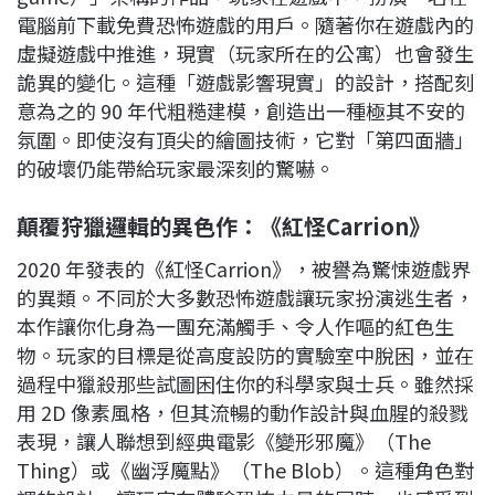
電腦前下載免費恐怖遊戲的用戶。隨著你在遊戲內的
虛擬遊戲中推進，現實（玩家所在的公寓）也會發生
詭異的變化。這種「遊戲影響現實」的設計，搭配刻
意為之的 90 年代粗糙建模，創造出一種極其不安的
氛圍。即使沒有頂尖的繪圖技術，它對「第四面牆」
的破壞仍能帶給玩家最深刻的驚嚇。
顛覆狩獵邏輯的異色作：《紅怪Carrion》
2020 年發表的《紅怪Carrion》，被譽為驚悚遊戲界
的異類。不同於大多數恐怖遊戲讓玩家扮演逃生者，
本作讓你化身為一團充滿觸手、令人作嘔的紅色生
物。玩家的目標是從高度設防的實驗室中脫困，並在
過程中獵殺那些試圖困住你的科學家與士兵。雖然採
用 2D 像素風格，但其流暢的動作設計與血腥的殺戮
表現，讓人聯想到經典電影《變形邪魔》（The
Thing）或《幽浮魔點》（The Blob）。這種角色對