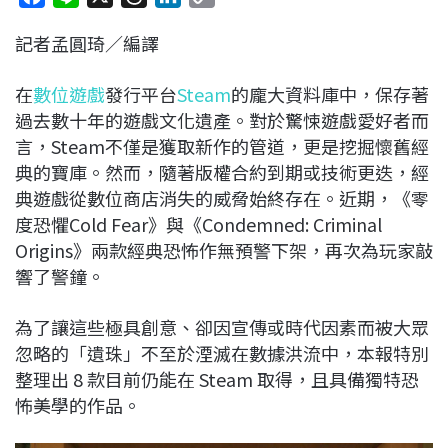
a
i
h
i
o
記者孟圓琦／編譯
c
n
r
n
p
e
e
e
k
y
在
數位遊戲
發行平台
Steam
的龐大資料庫中，保存著
b
a
e
L
過去數十年的遊戲文化遺產。對於驚悚遊戲愛好者而
o
d
d
i
言，Steam不僅是獲取新作的管道，更是挖掘懷舊經
o
s
I
n
典的寶庫。然而，隨著版權合約到期或技術更迭，經
k
n
k
典遊戲從數位商店消失的威脅始終存在。近期，《零
度恐懼Cold Fear》與《Condemned: Criminal
Origins》兩款經典恐怖作無預警下架，再次為玩家敲
響了警鐘。
為了讓這些極具創意、卻因宣傳或時代因素而被大眾
忽略的「遺珠」不至於湮滅在數據洪流中，本報特別
整理出 8 款目前仍能在 Steam 取得，且具備獨特恐
怖美學的作品。