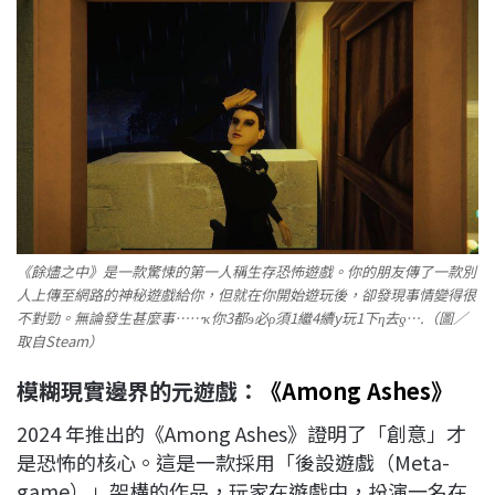
《餘燼之中》是一款驚悚的第一人稱生存恐怖遊戲。你的朋友傳了一款別
人上傳至網路的神秘遊戲給你，但就在你開始遊玩後，卻發現事情變得很
不對勁。無論發生甚麼事……ҡ你3都ɘ必ρ須1繼4續y玩1下η去ƍ….（圖／
取自Steam）
模糊現實邊界的元遊戲：
《Among Ashes》
2024 年推出的《Among Ashes》證明了「創意」才
是恐怖的核心。這是一款採用「後設遊戲（Meta-
game）」架構的作品，玩家在遊戲中，扮演一名在