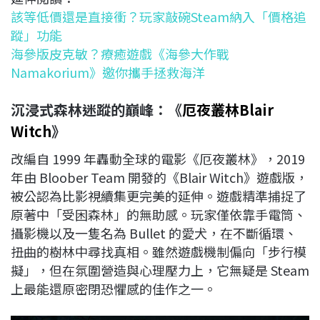
該等低價還是直接衝？玩家敲碗Steam納入「價格追
蹤」功能
海參版皮克敏？療癒遊戲《海參大作戰
Namakorium》邀你攜手拯救海洋
沉浸式森林迷蹤的巔峰：《
厄夜叢林Blair
Witch
》
改編自 1999 年轟動全球的電影《厄夜叢林》，2019
年由 Bloober Team 開發的《Blair Witch》遊戲版，
被公認為比影視續集更完美的延伸。遊戲精準捕捉了
原著中「受困森林」的無助感。玩家僅依靠手電筒、
攝影機以及一隻名為 Bullet 的愛犬，在不斷循環、
扭曲的樹林中尋找真相。雖然遊戲機制偏向「步行模
擬」，但在氛圍營造與心理壓力上，它無疑是 Steam
上最能還原密閉恐懼感的佳作之一。