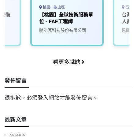
桃園市龜山區
高雄市
樁安裝
【桃園】全球技術服務單
台灣電
位 - FAE工程師
人員
馳諾瓦科技股份有限公司
恩閤斯
看更多職缺
發佈留言
很抱歉，必須
登入
網站才能發佈留言。
最新文章
2026-08-07