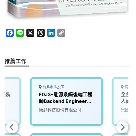
F
L
X
T
L
C
a
i
h
i
o
c
n
r
n
p
e
e
e
k
y
推薦工作
b
a
e
L
o
d
d
i
o
s
I
n
k
n
k
台北市北投區
高雄市
椿安裝
F0J3-能源系統後端工程
全台電
師Backend Engineer
人員
(AI)(北投)
康舒科技股份有限公司
恩閤斯