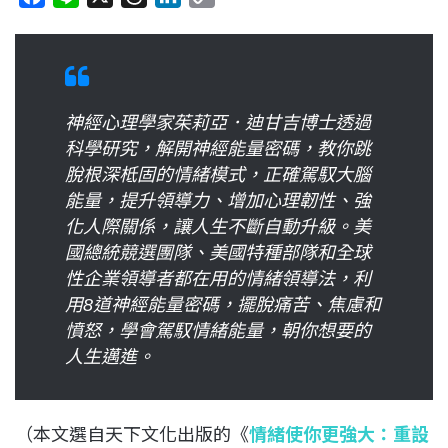
a
i
h
i
o
c
n
r
n
p
e
e
e
k
y
b
a
e
L
o
神經心理學家茱莉亞．迪甘吉博士透過
d
d
i
o
科學研究，解開神經能量密碼，教你跳
s
I
n
k
脫根深柢固的情緒模式，正確駕馭大腦
n
k
能量，提升領導力、增加心理韌性、強
化人際關係，讓人生不斷自動升級。美
國總統競選團隊、美國特種部隊和全球
性企業領導者都在用的情緒領導法，利
用8道神經能量密碼，擺脫痛苦、焦慮和
憤怒，學會駕馭情緒能量，朝你想要的
人生邁進。
（本文選自天下文化出版的《
情緒使你更強大：重設