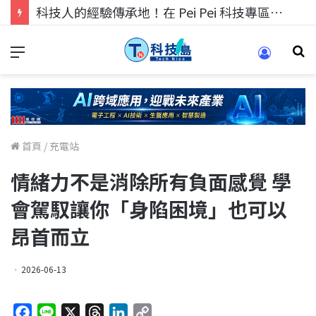
科技人找工作，就到TECH+ 科技專區!
首頁
/
充電站
情緒力不是消除所有負面感覺 學
會駕馭讓你「身陷困境」也可以
昂首而立
2026-06-13
F
L
X
T
L
C