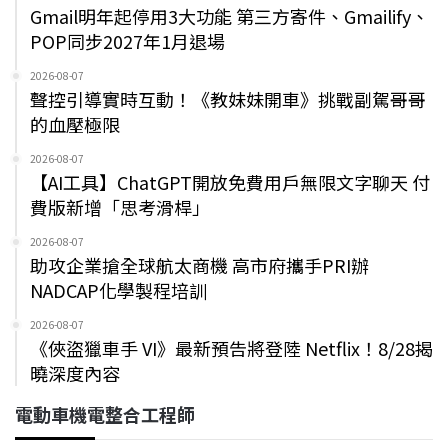
Gmail明年起停用3大功能 第三方寄件、Gmailify、
POP同步2027年1月退場
2026-08-07
聲控引導實時互動！《教妹妹開車》挑戰副駕哥哥
的血壓極限
2026-08-07
【AI工具】ChatGPT開放免費用戶無限文字聊天 付
費版新增「思考滑桿」
2026-08-07
助攻企業搶全球航太商機 高市府攜手PRI辦
NADCAP化學製程培訓
2026-08-07
《俠盜獵車手 VI》最新預告將登陸 Netflix！8/28揭
曉深度內容
電動車機電整合工程師