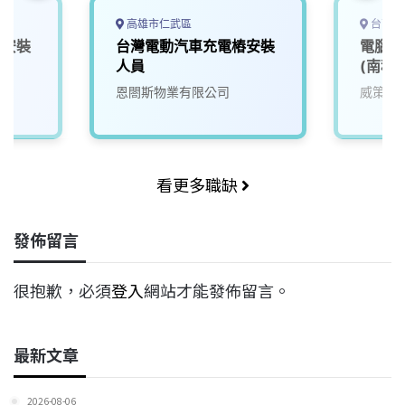
高雄市仁武區
台南市
椿安裝
台灣電動汽車充電樁安裝
電腦軟
人員
(南科)
0000
恩閤斯物業有限公司
威策電
看更多職缺
發佈留言
很抱歉，必須
登入
網站才能發佈留言。
最新文章
2026-08-06