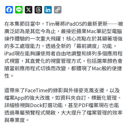
F
L
X
T
L
C
a
i
h
i
o
在本集節目當中，Tim哥將iPadOS的最新更新──被
c
n
r
n
p
廣泛認為是其迄今為止，最接近蘋果Mac筆記型電腦
e
e
e
k
y
操作體驗的一次重大飛躍！
核心亮點在於其
顯著增強
b
a
e
L
的多工處理能力
，透過全新的「幕前調度」功能，
o
d
d
i
iPad現在能夠讓使用者自由地調整和排列多個應用程
o
s
I
n
式視窗，其直覺化的視窗管理方式，包括選單顏色會
k
n
k
隨當前應用程式切換而改變，都體現了Mac般的便捷
性。
還帶來了FaceTime的錄影與外接麥克風支援
，以及
檔案App的強大改進，如
資料夾自訂、標籤化管理
、
詳細檢視與Dock釘選功能，甚至PDF檔案現在也能
透過專屬預覽程式開啟，大大提升了檔案管理的效率
與專業度
。