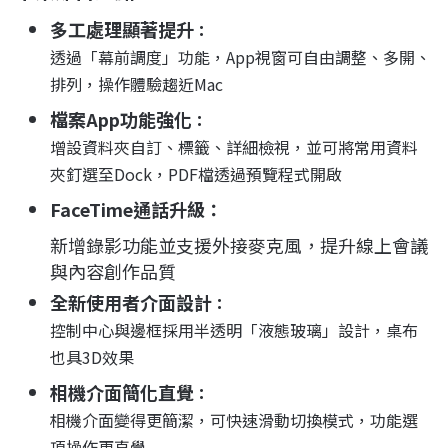
多工處理顯著提升
：
透過「幕前調度」功能，
App視窗可自由調整、多開、
排列
，操作體驗趨近Mac
檔案App功能強化
：
增設
資料夾自訂、標籤、詳細檢視
，並可將常用資料
夾釘選至Dock，PDF檔透過預覽程式開啟
FaceTime通話升級
：
新增錄影功能並支援外接麥克風
，提升線上會議
與內容創作品質
全新使用者介面設計
：
控制中心與邊框採用
半透明「液態玻璃」設計
，桌布
也具3D效果
相機介面簡化直覺
：
相機介面變得
更簡潔，可快速滑動切換模式
，功能選
項操作更直覺