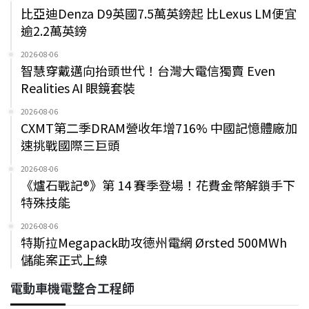
比亞迪Denza D9英國7.5萬英鎊起 比Lexus LM便宜
逾2.2萬英鎊
2026-08-06
智慧穿戴邁向抬頭世代！台灣大電信獨賣 Even
Realities AI 眼鏡套裝
2026-08-06
CXMT第二季DRAM營收年增716% 中國記憶體廠加
速挑戰國際三巨頭
2026-08-06
《爐石戰記®》第 14 賽季登場！花費金幣解鎖手下
特殊技能
2026-08-06
特斯拉Megapack助攻德州電網 Ørsted 500MWh
儲能案正式上線
電動車機電整合工程師