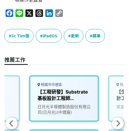
F
L
X
T
L
C
a
i
h
i
o
c
n
r
n
p
e
e
e
k
y
3c Tim哥
iPadOS
更新
蘋果
b
a
e
L
o
d
d
i
o
s
I
n
推薦工作
k
n
k
桃園市中壢區
桃園市
【工程研發】Substrate
【生產
基板設計工程師
計工程
(Cadence)
日月光半導體製造股份有限公
崇友實
司(日月光)(中壢廠)