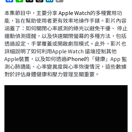
a
i
h
i
o
本集節目中，主要分享
Apple Watch
的多種實用功
c
n
r
n
p
能，旨在幫助使用者更有效率地操作手錶。影片內容
e
e
e
k
y
涵蓋了：如何關閉心率感測的綠光以避免干擾、 停止
b
a
e
L
運動偵測提醒，以及快速關閉螢幕的多種方法，包括
o
d
d
i
透過設定、手掌覆蓋或開啟劇院模式。此外，影片也
o
s
I
n
詳細說明了如何利用Apple Watch 遠端控制其他
k
n
k
Apple裝置，以及如何透過
iPhone
的「健康」App 監
測心肺適能、心率變異度與心率恢復情況，這些數據
對於評估身體健康和壓力管理至關重要。