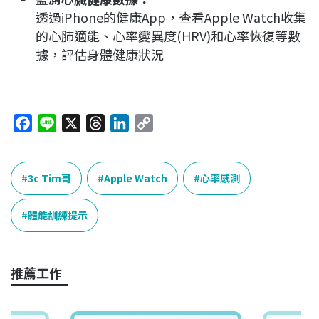
透過iPhone的健康App，查看Apple Watch收集
的心肺適能、心率變異度(HRV)和心率恢復等數
據，評估身體健康狀況
F
L
X
T
L
C
a
i
h
i
o
c
n
r
n
p
e
e
e
k
y
3c Tim哥
Apple Watch
心率感測
b
a
e
L
o
d
d
i
體能訓練提示
o
s
I
n
k
n
k
推薦工作