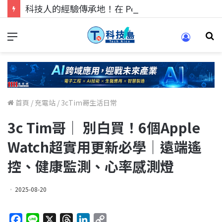
科技人的經驗傳承地！在 Pei Pei 科技專區，與學弟妹交流最硬核的技術
首頁
/
充電站
/
3cTim哥生活日常
3c Tim哥｜ 別白買！6個Apple
Watch超實用更新必學｜遠端遙
控、健康監測、心率感測燈
2025-08-20
F
L
X
T
L
C