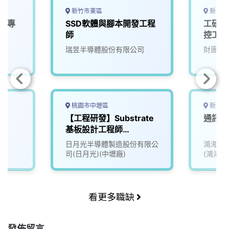
新竹市東區
新竹縣
le專
SSD軟體與腳本開發工程
工研院
師
控工程師
瑞昱半導體股份有限公司
財團法
桃園市中壢區
新北市
【工程研發】Substrate
通訊硬
基板設計工程師
(Cadence)
日月光半導體製造股份有限公
鴻海精
司(日月光)(中壢廠)
(鴻海)
看更多職缺
發佈留言