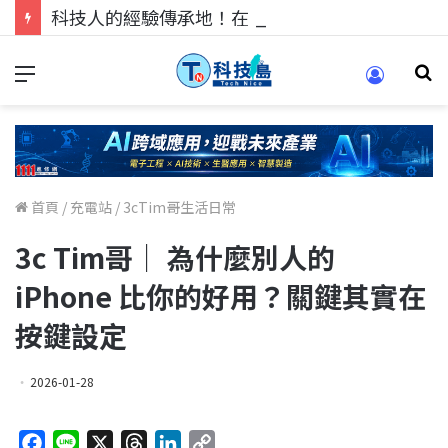
科技人的經驗傳承地！在 Pei Pei 科技專區，與學弟妹交流最硬核的技術
首頁
/
充電站
/
3cTim哥生活日常
3c Tim哥｜ 為什麼別人的
iPhone 比你的好用？關鍵其實在
按鍵設定
2026-01-28
F
L
X
T
L
C