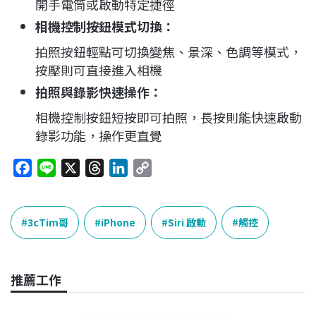
開手電筒或啟動特定捷徑
相機控制按鈕模式切換
：
拍照按鈕輕點可切換變焦、景深、色調等模式，
按壓則可直接進入相機
拍照與錄影快速操作
：
相機控制按鈕短按即可拍照，長按則能快速啟動
錄影功能，操作更直覺
F
L
X
T
L
C
a
i
h
i
o
c
n
r
n
p
e
e
e
k
y
3cTim哥
iPhone
Siri 啟動
觸控
b
a
e
L
o
d
d
i
o
s
I
n
推薦工作
k
n
k