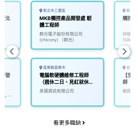
新北市三重區
新竹市
(新北
MKB觸控產品開發處 韌
觸控晶
體工程師
群光電子股份有限公司
矽統科
(chicony) （群光）
(Silico
Corp.
苗栗縣苗栗市
台南市
hm研發
電腦軟硬體維修工程師
【生技
（週休二日、見紅就休，
師
享有勞基法特休保障）
承揚資訊有限公司
敏翔股
ystems
看更多職缺