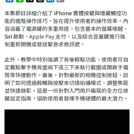
a
i
h
i
o
本集節目詳細介紹了
iPhone
實體按鍵與隱藏觸控功
c
n
r
n
p
能的進階操作技巧，旨在提升使用者的操作效率。內
e
e
e
k
y
容涵蓋了電源鍵的多重用途，包含基本的螢幕喚醒、
b
a
e
L
Siri
啟動、Apple Pay 支付，以及結合音量鍵進行強
o
d
d
i
制重新開機或發送緊急求救訊號。
o
s
I
n
k
n
k
此外，教學中特別強調了背後輕點功能，使用者可自
定義點擊手機背面兩下或三下來執行截圖或開啟手電
筒等快捷動作。最後，針對最新的相機控制按鈕，說
明了如何透過輕觸與按壓來切換拍攝模式、調整焦距
並快速錄影。這是一份針對入門用戶編寫的全方位按
鍵設定指南，協助使用者發揮手機硬體的最大潛力。