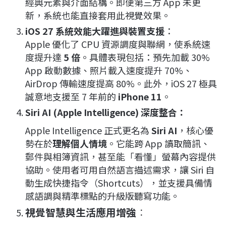
經典元素與介面結構
。即便第三方 App 未更
新，系統也能直接套用此視覺效果
。
iOS 27 系統效能大躍進與裝置支援
：
Apple 優化了 CPU 資源調度與聯網，使系統速
度提升達
5 倍
。具體表現包括：預先加載 30%
App 啟動數據、照片載入速度提升 70%、
AirDrop 傳輸速度提高 80%
。此外，iOS 27 極具
誠意地支援至 7 年前的
iPhone 11
。
Siri AI (Apple Intelligence) 深度整合
：
Apple Intelligence 正式更名為
Siri AI
，核心優
勢在於
理解個人情境
。它能跨 App 讀取簡訊、
郵件與相簿資訊，甚至能「看懂」螢幕內容提供
協助
。使用者可用自然語言描述需求，讓 Siri 自
動生成快捷指令（Shortcuts），並支援具備情
感語調與精準標點的升級版聽寫功能
。
視覺智慧與生活應用增強
：