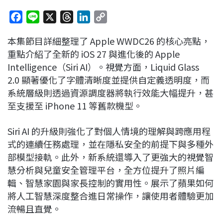
F
L
X
T
L
C
a
i
h
i
o
本集節目詳細整理了 Apple WWDC26 的核心亮點，
c
n
r
n
p
重點介紹了全新的 iOS 27 與進化後的 Apple
e
e
e
k
y
Intelligence（Siri AI）。視覺方面，Liquid Glass
b
a
e
L
2.0 顯著優化了字體清晰度並提供自定義透明度，而
o
d
d
i
系統層級則透過資源調度器將執行效能大幅提升，甚
o
s
I
n
至支援至 iPhone 11 等舊款機型。
k
n
k
Siri AI 的升級則強化了對個人情境的理解與跨應用程
式的連續任務處理，並在隱私安全的前提下與多種外
部模型接軌。此外，新系統還導入了更強大的視覺智
慧分析與兒童安全管理平台，全方位提升了照片編
輯、智慧家園與家長控制的實用性。展示了蘋果如何
將人工智慧深度整合進日常操作，讓使用者體驗更加
流暢且直覺。