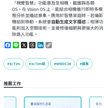
「視覺智慧」功能普及至相機、截圖與各類
OS
。在 Vision OS 上，能結合相機進行即時多模
態分析並描述景象
。應用於智慧家庭時，若攝影
機拍到移動，系統會
自動生成文字描述
；相簿功
能則加入空間技術，支援修復細節與更強大的消
除路人功能
。
F
L
X
T
L
C
a
i
h
i
o
c
n
r
n
p
e
e
e
k
y
3cTim
3cTim哥
WWDC26
蘋果
b
a
e
L
o
d
d
i
o
s
I
n
推薦工作
k
n
k
高雄市仁武區
桃園市