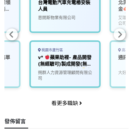
產業領
台灣電動汽車充電樁安裝
北漂高
服務工
人員
金
2
上市大
恩閤斯物業有限公司
艾瑞克
線上即
公司
周領一
嘛吉.
chen
桃園市蘆竹區
高雄市
服務單
v*
蘋果助裡- 產品開發
通訊資
(無經驗可)製成開發(無經
驗可)-固定 日/夜 班
高
司
朔群人力資源管理顧問有限公
大好企
額獎金 六萬五
3個月
司
考核轉正職.113年終10個
月 福利優 免費供餐.供宿
看更多職缺
發佈留言