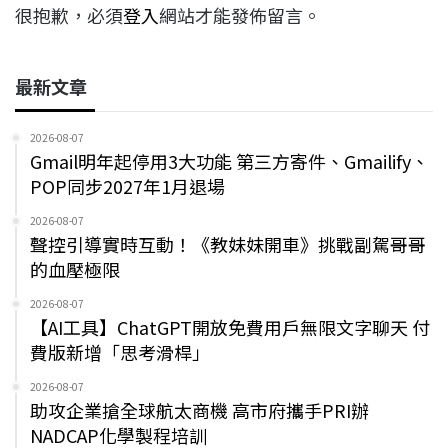
很抱歉，必須
登入
網站才能發佈留言。
最新文章
2026-08-07
Gmail明年起停用3大功能 第三方寄件、Gmailify、
POP同步2027年1月退場
2026-08-07
聲控引導實時互動！《教妹妹開車》挑戰副駕哥哥
的血壓極限
2026-08-07
【AI工具】ChatGPT開放免費用戶無限文字聊天 付
費版新增「思考滑桿」
2026-08-07
助攻企業搶全球航太商機 高市府攜手PRI辦
NADCAP化學製程培訓