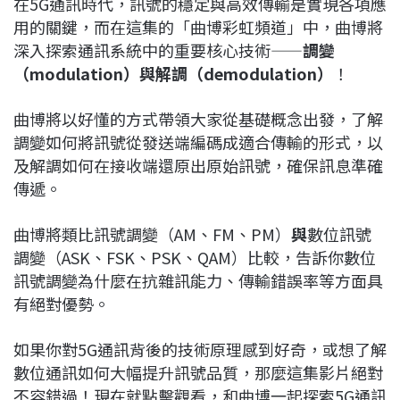
在5G通訊時代，訊號的穩定與高效傳輸是實現各項應
c
n
r
n
p
用的關鍵，而在這集的「曲博彩虹頻道」中，曲博將
e
e
e
k
y
深入探索通訊系統中的重要核心技術——
調變
b
a
e
L
（modulation）與解調（demodulation）
！
o
d
d
i
o
s
I
n
曲博將以好懂的方式帶領大家從基礎概念出發，了解
k
n
k
調變如何將訊號從發送端編碼成適合傳輸的形式，以
及解調如何在接收端還原出原始訊號，確保訊息準確
傳遞。
曲博將類比訊號調變（AM、FM、PM）
與
數位訊號
調變（ASK、FSK、PSK、QAM）比較，告訴你數位
訊號調變為什麼在抗雜訊能力、傳輸錯誤率等方面具
有絕對優勢。
如果你對5G通訊背後的技術原理感到好奇，或想了解
數位通訊如何大幅提升訊號品質，那麼這集影片絕對
不容錯過！現在就點擊觀看，和曲博一起探索5G通訊