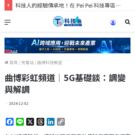
科技人找工作，就到TECH+ 科技專區!
首頁
/
充電站
/
曲博科技教室
曲博彩虹頻道｜5G基礎談：調變
與解調
2024-12-02
F
L
X
T
L
C
a
i
h
i
o