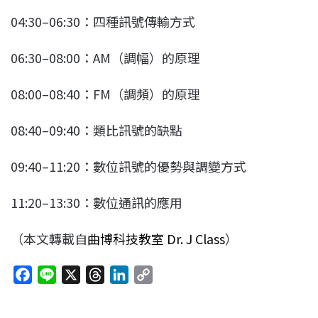
04:30–06:30：四種訊號傳輸方式
06:30–08:00：AM（調幅）的原理
08:00–08:40：FM（調頻）的原理
08:40–09:40：類比訊號的缺點
09:40–11:20：數位訊號的優勢與調變方式
11:20–13:30：數位通訊的應用
（本文轉載自
曲博科技教室 Dr. J Class
）
F
L
X
T
L
C
a
i
h
i
o
c
n
r
n
p