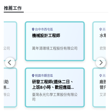
e
e
e
k
y
推薦工作
b
a
e
L
o
d
d
i
o
s
I
n
k
n
k
台中市西屯區
高雄市
機械設計工程師
水電工
限公司
萬年清環境工程股份有限公司
君賢水
桃園市觀音區
高雄市
生產助
研發工程師(週休二日、
廠務工
，無
上班8小時、歡迎應屆畢
晉升明
宿舍)
業生、僑外生)
有限公
臺灣永光化學工業股份有限公
艾滴科
金、
司
舍、視