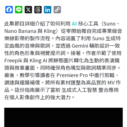
F
L
X
T
L
C
a
i
h
i
o
此集節目詳細介紹了如何利用
AI
核心工具（Suno、
c
n
r
n
p
Nano Banana 與 Kling）從零開始獨自完成專業級音
e
e
e
k
y
樂錄影帶的製作流程。內容涵蓋了利用 Suno 生成特
b
a
e
L
定曲風的音樂與歌詞，並透過 Gemini 輔助設計一致
o
d
d
i
性的角色形象與視覺提示詞。接著，作者示範了使用
o
s
I
n
Freepik 與 Kling AI 將靜態圖片轉化為生動的表演鏡
k
n
k
頭與敘事畫面，同時確保角色嘴型與歌詞精準同步。
最後，教學引導讀者在 Premiere Pro 中進行剪輯、
調速與運鏡補償，將所有素材匯整為高品質的 MV 作
品。這份指南展示了當前 生成式人工智慧 整合應用
在個人影像創作上的強大潛力。