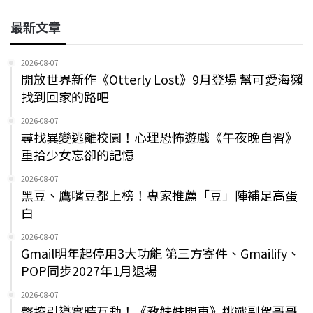
最新文章
2026-08-07
開放世界新作《Otterly Lost》9月登場 幫可愛海獺
找到回家的路吧
2026-08-07
尋找異變逃離校園！心理恐怖遊戲《午夜晚自習》
重拾少女忘卻的記憶
2026-08-07
黑豆、鷹嘴豆都上榜！專家推薦「豆」陣補足高蛋
白
2026-08-07
Gmail明年起停用3大功能 第三方寄件、Gmailify、
POP同步2027年1月退場
2026-08-07
聲控引導實時互動！《教妹妹開車》挑戰副駕哥哥