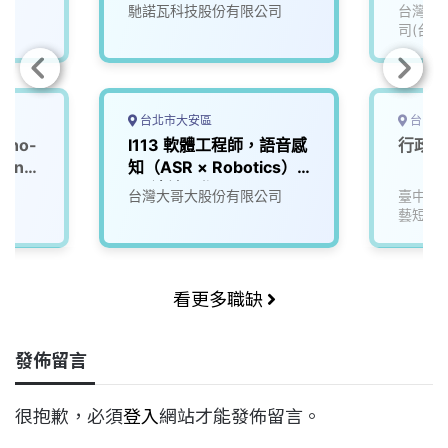
障）
馳諾瓦科技股份有限公司
台灣積
司(台積
台北市大安區
台中市
Nano-
I113 軟體工程師，語音感
行政資
ment
知（ASR × Robotics）
(可遠端工作)
院
台灣大哥大股份有限公司
臺中市
藝短期
看更多職缺
發佈留言
很抱歉，必須
登入
網站才能發佈留言。