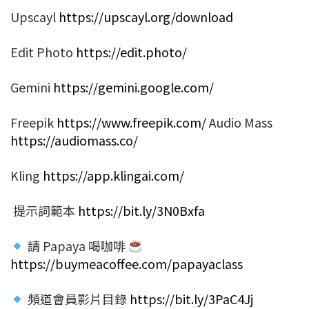
Upscayl
https://upscayl.org/download
Edit Photo
https://edit.photo/
Gemini
https://gemini.google.com/
Freepik
https://www.freepik.com/
Audio Mass
https://audiomass.co/
Kling
https://app.klingai.com/
提示詞範本
https://bit.ly/3N0Bxfa
請 Papaya 喝咖啡
https://buymeacoffee.com/papayaclass
頻道會員影片目錄
https://bit.ly/3PaC4Jj