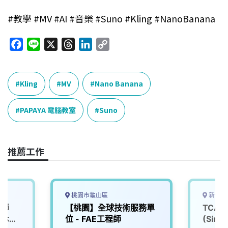
#教學
#MV
#AI
#音樂
#Suno
#Kling
#NanoBanana
F
L
X
T
L
C
a
i
h
i
o
c
n
r
n
p
e
e
e
k
y
Kling
MV
Nano Banana
b
a
e
L
o
d
d
i
PAPAYA 電腦教室
Suno
o
s
I
n
k
n
k
推薦工作
桃園市龜山區
新竹市
程師
【桃園】全球技術服務單
TCAD 
就休，
位 - FAE工程師
(Simul