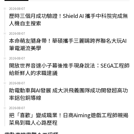
2026-08-07
歷時三個月成功驗證！Shield AI 攜手中科院完成無
人機自主搜索
2026-08-07
本命萌友隨身帶！華碩攜手三麗鷗跨界聯名大玩AI
筆電潮流美學
2026-08-07
開放世界音速小子幕後推手現身說法：SEGA工程師
給新鮮人的求職建議
2026-08-07
助電動車與AI發展 成大洪飛義團隊成功開發超高功
率鋁包銅導線
2026-08-07
把「喜歡」變成職業！日商Aiming遊戲工程師親揭
菜鳥到職人心路歷程