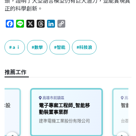
頭，證明了大型語言模型仍有巨大潛力，並能實現真
正的科學創新。
F
L
X
T
L
C
a
i
h
i
o
c
n
r
n
p
e
e
e
k
y
ａｉ
數學
智能
科技浪
b
a
e
L
o
d
d
i
o
s
I
n
推薦工作
k
n
k
高雄市前鎮區
高雄市
IC設
電子專案工程師_智能移
智能工
動裝置事業群
建準電機工業股份有限公司
台郡科