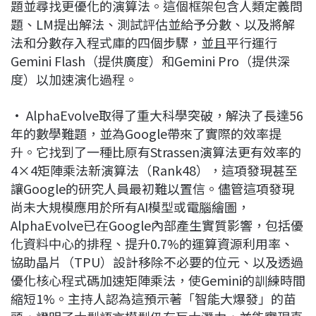
題並尋找更優化的演算法。這個框架包含人類定義問
題、LM提出解法、測試評估並給予分數、以及將解
法和分數存入程式庫的四個步驟，並且平行運行
Gemini Flash（提供廣度）和Gemini Pro（提供深
度）以加速演化過程。
• AlphaEvolve取得了重大科學突破，解決了長達56
年的數學難題，並為Google帶來了實際的效率提
升。它找到了一種比原有Strassen演算法更有效率的
4×4矩陣乘法新演算法（Rank48），這項發現甚至
讓Google的研究人員最初難以置信。儘管這項發現
尚未大規模應用於所有AI模型或電腦繪圖，
AlphaEvolve已在Google內部產生實質影響，包括優
化資料中心的排程、提升0.7%的運算資源利用率、
協助晶片（TPU）設計移除不必要的位元、以及透過
優化核心程式碼加速矩陣乘法，使Gemini的訓練時間
縮短1%。主持人認為這預示著「智能大爆發」的苗