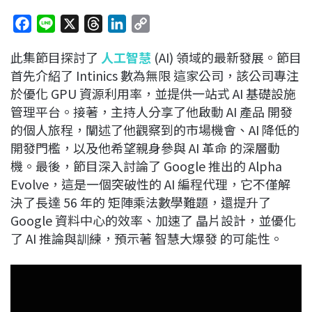
F
L
X
T
L
C
a
i
h
i
o
此集節目探討了
人工智慧
(AI) 領域的最新發展。節目
c
n
r
n
p
首先介紹了 Intinics 數為無限 這家公司，該公司專注
e
e
e
k
y
於優化 GPU 資源利用率，並提供一站式 AI 基礎設施
b
a
e
L
管理平台。接著，主持人分享了他啟動 AI 產品 開發
o
d
d
i
的個人旅程，闡述了他觀察到的市場機會、AI 降低的
o
s
I
n
開發門檻，以及他希望親身參與 AI 革命 的深層動
k
n
k
機。最後，節目深入討論了 Google 推出的 Alpha
Evolve，這是一個突破性的 AI 編程代理，它不僅解
決了長達 56 年的 矩陣乘法數學難題，還提升了
Google 資料中心的效率、加速了 晶片設計，並優化
了 AI 推論與訓練，預示著 智慧大爆發 的可能性。