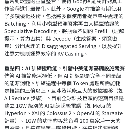
晶片到軟體的垂直整合，使得 Google 能夠針對其工
作流程進行最優化。此外，Google 在推論時期使用
了多項優化技術，包括將多個使用者提示集中處理的
Batching、利用小模型預測答案再由大模型驗證的
Speculative Decoding、將瓶頸不同的 Prefill（理解
提示，算力密集）與 Decode（生成答案，頻寬密
集）分開處理的 Disaggregated Serving，以及提升
注意力機制運算效率的 KV Cashing。
重點四：AI 訓練極耗能，引發中美能源基礎設施競賽
儘管 AI 推論能耗極低，但 AI 訓練卻是完全不同量級
的能源消耗。訓練過程中每個 Token 處理所需能耗
是推論的三倍以上，且涉及耗能巨大的數據搬移（如
All Reduce 步驟）。目前全球科技巨頭的短期目標是
建立 1GW 級別的 AI 訓練超級電腦（如 Meta 的
Hyperion、XAI 的 Colossus 2、OpenAI 的 Stargate
計畫）。1GW 的功率約等於台灣 200 萬家戶一天的
用電量，且這僅是第一階段目標。在這場能源競賽