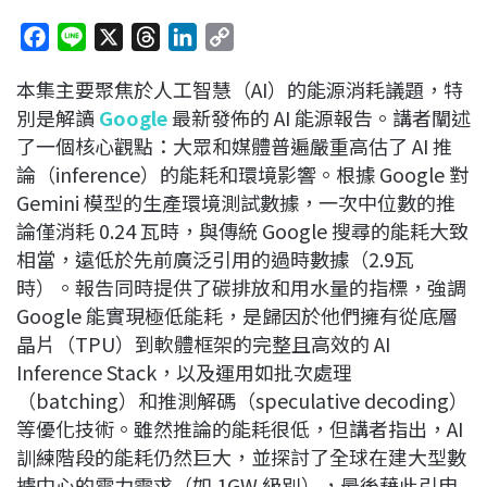
F
L
X
T
L
C
a
i
h
i
o
本集主要聚焦於人工智慧（AI）的能源消耗議題，特
c
n
r
n
p
別是解讀
Google
最新發佈的 AI 能源報告。講者闡述
e
e
e
k
y
了一個核心觀點：大眾和媒體普遍嚴重高估了 AI 推
b
a
e
L
論（inference）的能耗和環境影響。根據 Google 對
o
d
d
i
Gemini 模型的生產環境測試數據，一次中位數的推
o
s
I
n
論僅消耗 0.24 瓦時，與傳統 Google 搜尋的能耗大致
k
n
k
相當，遠低於先前廣泛引用的過時數據（2.9瓦
時）。報告同時提供了碳排放和用水量的指標，強調
Google 能實現極低能耗，是歸因於他們擁有從底層
晶片（TPU）到軟體框架的完整且高效的 AI
Inference Stack，以及運用如批次處理
（batching）和推測解碼（speculative decoding）
等優化技術。雖然推論的能耗很低，但講者指出，AI
訓練階段的能耗仍然巨大，並探討了全球在建大型數
據中心的電力需求（如 1GW 級別），最後藉此引申