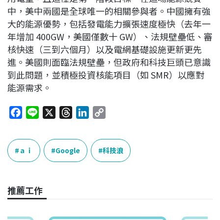
中，美中兩國是全球唯一的相關參與者。中國擁有強
大的能源優勢，包括發電能力擴張速度極快（去年一
年增加 400GW，美國僅數十 GW）、法規壁壘低、審
核快速（三到六個月）以及電網基礎設施更新更先
進。美國則面臨法規壁壘，但政府和科技巨頭已意識
到此問題，並積極投資核能項目（如 SMR）以應對
能源需求。
F
L
X
T
L
C
a
i
h
i
o
c
n
r
n
p
e
e
e
k
y
ａｉ
Google
科技浪
b
a
e
L
o
d
d
i
o
s
I
n
推薦工作
k
n
k