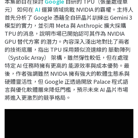
本集節目在探討
Google
自研的 TPU（張量處理單
c
n
r
n
p
元） 如何在
AI
運算領域挑戰 NVIDIA 的霸權。主持人
e
e
e
k
y
首先分析了 Google 憑藉全自研晶片訓練出 Gemini 3
b
a
e
L
模型的實力，並引用 Meta 與 Anthropic 擴大採購
o
d
d
i
TPU 的消息，說明市場已開始認可其作為 NVIDIA
o
s
I
n
GPU 替代方案 的潛力。內容深入淺出地對比了兩者
k
n
k
的技術底層，指出 TPU 採用類似流速線的 脈動陣列
（Systolic Array） 架構，雖然彈性較低，但在處理
特定 AI 任務時擁有更高的 能源效率與成本優勢。最
後，作者強調雖然 NVIDIA 擁有強大的軟體生態系與
硬體靈活性，但 Google 正透過開放 Palace 程式語
言與優化軟體層來降低門檻，預示未來 AI 晶片市場
將進入更激烈的競爭格局。