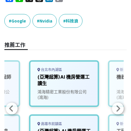
a
i
h
i
o
c
n
r
n
p
e
e
e
k
y
Google
Nvidia
科技浪
b
a
e
L
o
d
d
i
o
s
I
n
推薦工作
k
n
k
台北市內湖區
新北市
工程師
(亞灣超算)AI 機房營運工
機器人
讀生
份有限公
鴻海精密工業股份有限公司
鴻海精
(鴻海)
(鴻海)
高雄市前鎮區
新竹縣
人控
(亞灣超算) AI 機房營運工
工研院