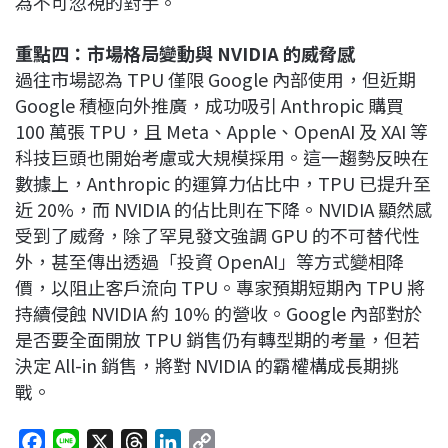
為不可忽視的對手。
重點四：市場格局變動與 NVIDIA 的威脅感
過往市場認為 TPU 僅限 Google 內部使用，但近期
Google 積極向外推廣，成功吸引 Anthropic 購買
100 萬張 TPU，且 Meta、Apple、OpenAI 及 XAI 等
科技巨頭也開始考慮或大規模採用。這一趨勢反映在
數據上，Anthropic 的運算力佔比中，TPU 已提升至
近 20%，而 NVIDIA 的佔比則在下降。NVIDIA 顯然感
受到了威脅，除了罕見發文強調 GPU 的不可替代性
外，甚至傳出透過「投資 OpenAI」等方式變相降
價，以阻止客戶流向 TPU。專家預期短期內 TPU 將
持續侵蝕 NVIDIA 約 10% 的營收。Google 內部對於
是否要全面開放 TPU 銷售仍有轉型期的考量，但若
決定 All-in 銷售，將對 NVIDIA 的霸權構成長期挑
戰。
F
L
X
T
L
C