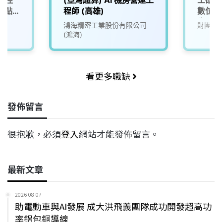
地點:
程師 (高雄)
數位孿
生(U10
院
鴻海精密工業股份有限公司
財團法
(鴻海)
看更多職缺
發佈留言
很抱歉，必須
登入
網站才能發佈留言。
最新文章
2026-08-07
助電動車與AI發展 成大洪飛義團隊成功開發超高功
率鋁包銅導線