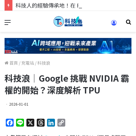
科技人的經驗傳承地！在 Pei Pei 科技專區，與學弟妹交流最硬核的技術
首頁
/
充電站
/
科技浪
科技浪｜Google 挑戰 NVIDIA 霸
權的開始？深度解析 TPU
2026-01-01
F
L
X
T
L
C
a
i
h
i
o