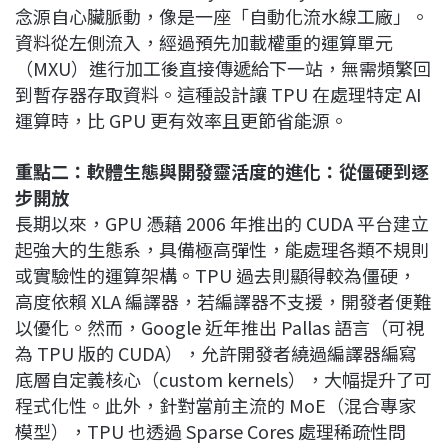
念源自心臟脈動，像是一座「自動化流水線工廠」。
資料從左側流入，經過預先加載權重的運算單元
（MXU）進行加工後直接傳遞給下一站，無需頻繁回
到暫存器存取資料。這種設計讓 TPU 在處理特定 AI
運算時，比 GPU 更有效率且更節省能源。
重點二：軟體生態與開發靈活度的進化：從僵硬到逐
步開放
長期以來，GPU 憑藉 2006 年推出的 CUDA 平台建立
起強大的生態系，具備極高彈性，能處理各類不規則
或實驗性的運算架構。TPU 過去則顯得較為僵硬，
高度依賴 XLA 編譯器，若編譯器不支援，開發者便難
以優化。然而，Google 近年推出 Pallas 語言（可視
為 TPU 版的 CUDA），允許開發者繞過編譯器編寫
底層自定義核心（custom kernels），大幅提升了可
程式化性。此外，針對當前主流的 MoE（混合專家
模型），TPU 也透過 Sparse Cores 處理稀疏性問