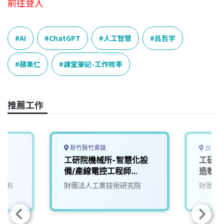
前往登入
AI
ChatGPT
人工智慧
呂哲宇
蘋果仁
課堂筆記-工作效率
推薦工作
新竹縣竹東鎮
台中市
工研院機械所-智慧化設
工研院
備/產線電控工程師
造軟體
(G200)
股份有
財團法人工業技術研究院
財團法