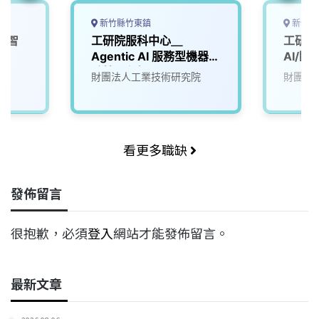
新竹縣竹東鎮
新竹市
工智
工研院服科中心＿
工研院
師
Agentic AI 服務型機器人
AI/臨
系統工程師 （A000)
(D100
院
財團法人工業技術研究院
財團法
看更多職缺
發佈留言
很抱歉，必須
登入
網站才能發佈留言。
最新文章