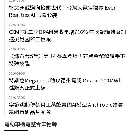
2026-08-06
智慧穿戴邁向抬頭世代！台灣大電信獨賣 Even
Realities AI 眼鏡套裝
2026-08-06
CXMT第二季DRAM營收年增716% 中國記憶體廠加
速挑戰國際三巨頭
2026-08-06
《爐石戰記®》第 14 賽季登場！花費金幣解鎖手下
特殊技能
2026-08-06
特斯拉Megapack助攻德州電網 Ørsted 500MWh
儲能案正式上線
2026-08-06
字節跳動傳禁員工蒸餾美國AI模型 Anthropic證實
籌組自研晶片團隊
電動車機電整合工程師