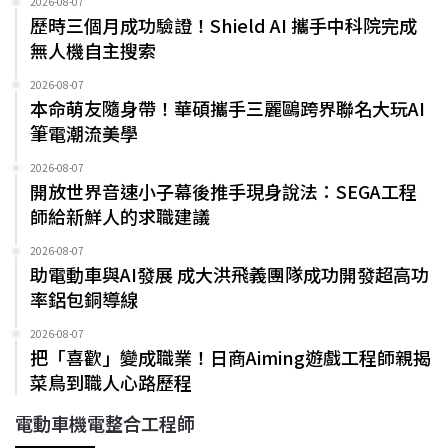
2026-08-07
歷時三個月成功驗證！Shield AI 攜手中科院完成
無人機自主搜索
2026-08-07
本命萌友隨身帶！華碩攜手三麗鷗跨界聯名大玩AI
筆電潮流美學
2026-08-07
開放世界音速小子幕後推手現身說法：SEGA工程
師給新鮮人的求職建議
2026-08-07
助電動車與AI發展 成大洪飛義團隊成功開發超高功
率鋁包銅導線
2026-08-07
把「喜歡」變成職業！日商Aiming遊戲工程師親揭
菜鳥到職人心路歷程
電動車機電整合工程師