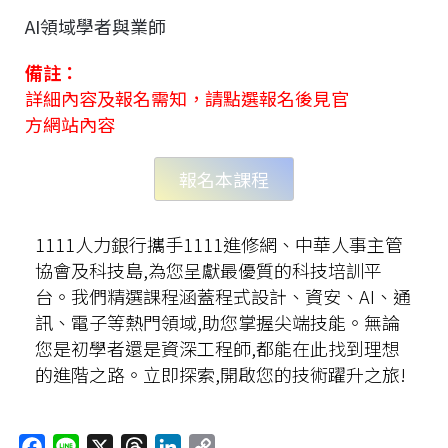
AI領域學者與業師
備註：
詳細內容及報名需知，請點選報名後見官
方網站內容
報名本課程
1111人力銀行攜手1111進修網、中華人事主管
協會及科技島,為您呈獻最優質的科技培訓平
台。我們精選課程涵蓋程式設計、資安、AI、通
訊、電子等熱門領域,助您掌握尖端技能。無論
您是初學者還是資深工程師,都能在此找到理想
的進階之路。立即探索,開啟您的技術躍升之旅!
F
L
X
T
L
C