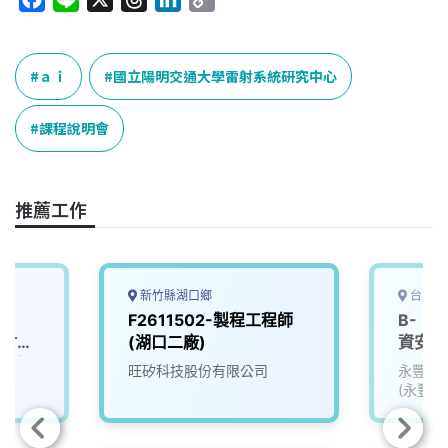
a
i
h
i
o
c
n
r
n
p
e
e
e
k
y
ａｉ
國立陽明交通大學雷射系統研究中心
b
a
e
L
o
d
d
i
課程說明會
o
s
I
n
k
n
k
推薦工作
新竹縣湖口鄉
台北市
F2611502-製程工程師
B-《
、新竹、
(湖口二廠)
資安實
地點派
旺矽科技股份有限公司
永豐金
(永豐銀
金租賃)