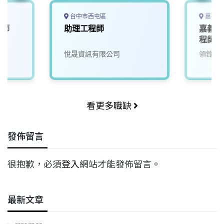
台中市西屯區
嘉義縣
程師
助理工程師
嘉義-
程師(
司
悅晟資訊有限公司
領鋒科
看更多職缺
發佈留言
很抱歉，必須
登入
網站才能發佈留言。
最新文章