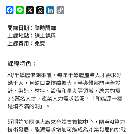
F
L
X
T
L
C
a
i
h
i
o
c
n
r
n
p
開課
日期
：隨時開課
e
e
e
k
y
上課地點：線上課程
b
a
e
L
上課費用：免費
o
d
d
i
o
s
I
n
課程特色：
k
n
k
AI/半導體浪潮來襲，每年半導體產業人才需求好
幾千人，且缺口會持續擴大。半導體部門涵蓋設
計、製造、材料、設備和量測等領域，總共約需
2.5萬名人才，產業人力需求若渴，「和能源一樣
是填不滿的洞」。
近期許多國際大廠來台設置數據中心，隨著AI算力
技術發展，能源需求增加可能成為產業發展的挑戰