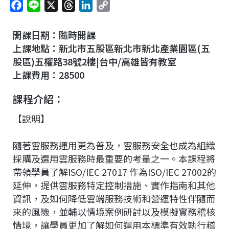
F
L
X
T
L
C
a
i
h
i
o
c
n
r
n
p
開課日期：隨時開課
e
e
e
k
y
上課地點：新北市五股區新北市新北產業園區(五
b
a
e
L
股區)五權路38號2樓|台中/高雄皆有教室
o
d
d
i
上課費用：28500
o
s
I
n
課程介紹：
k
n
k
【說明】
隨著雲服務運用更為普及，雲服務安全也成為組織
採購及選用雲服務時最重要的考量之一。本課程將
帶領學員了解ISO/IEC 27017 作為ISO/IEC 27002的
延伸，提供雲服務特定控制措施、實作指南和其他
資訊，及如何降低雲端服務技術和營運特性伴隨而
來的風險，並輔以情境案例研討以及模擬實務稽核
情境，讓學員更加了解如何運用本標準有效執行稽