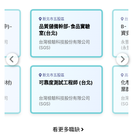
新北市五股區
台北市
中)-
品質儲備幹部-食品實驗
B-《
室(台北)
資安實
公司
台灣檢驗科技股份有限公司
永豐金
(SGS)
(永豐銀
金租賃)
新北市五股區
高雄市
器材)
可靠度測試工程師 (台北)
化學分
業群(
公司
台灣檢驗科技股份有限公司
台灣檢
(SGS)
(SGS)
看更多職缺