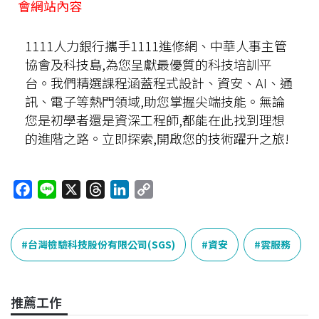
會網站內容
1111人力銀行攜手1111進修網、中華人事主管
協會及科技島,為您呈獻最優質的科技培訓平
台。我們精選課程涵蓋程式設計、資安、AI、通
訊、電子等熱門領域,助您掌握尖端技能。無論
您是初學者還是資深工程師,都能在此找到理想
的進階之路。立即探索,開啟您的技術躍升之旅!
F
L
X
T
L
C
a
i
h
i
o
c
n
r
n
p
e
e
e
k
y
台灣檢驗科技股份有限公司(SGS)
資安
雲服務
b
a
e
L
o
d
d
i
o
s
I
n
推薦工作
k
n
k