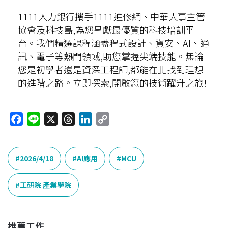
1111人力銀行攜手1111進修網、中華人事主管
協會及科技島,為您呈獻最優質的科技培訓平
台。我們精選課程涵蓋程式設計、資安、AI、通
訊、電子等熱門領域,助您掌握尖端技能。無論
您是初學者還是資深工程師,都能在此找到理想
的進階之路。立即探索,開啟您的技術躍升之旅!
F
L
X
T
L
C
a
i
h
i
o
c
n
r
n
p
e
e
e
k
y
2026/4/18
AI應用
MCU
b
a
e
L
o
d
d
i
工研院 產業學院
o
s
I
n
k
n
k
推薦工作