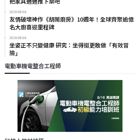
把家具通通推下桌吧
2026-08-06
友情破壞神作《胡鬧廚房》10週年！全球齊聚逾億
名大廚喜迎里程碑
2026-08-06
坐姿正不只變健康 研究：坐得挺更敢做「有效冒
險」
電動車機電整合工程師