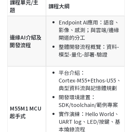
課程單元/主
課程大綱
題
Endpoint AI應用：語音、
影像、感測；與雲端/邊緣
邊緣AI介紹及
閘道的分工
開發流程
整體開發流程概覽：資料-
模型-量化-部署-驗證
平台介紹：
Cortex‑M55+Ethos‑U55、
典型資料流與記憶體規劃
開發環境建置：
SDK/toolchain/範例專案
M55M1 MCU
實作演練：Hello World、
起手式
UART log、LED/按鍵、基
本燒錄流程