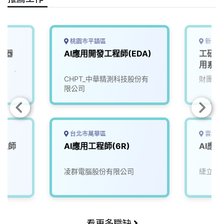
桃園市平鎮區
新竹縣
機器
AI應用開發工程師(EDA)
工研院
師
用系統
：台南
院
CHPT_中華精測科技股份有
財團法
限公司
台北市萬華區
雲林縣
工程師
AI應用工程師(6R)
AI應
凌群電腦股份有限公司
緁立鼎
看更多職缺