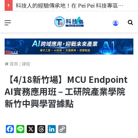
科技人的經驗傳承地！在 Pei Pei 科技專區，與學弟妹交流最硬核的技術
首頁
/
課程
【4/18新竹場】MCU Endpoint
AI實務應用班 – 工研院產業學院
新竹中興學習據點
F
L
X
T
L
C
a
i
h
i
o