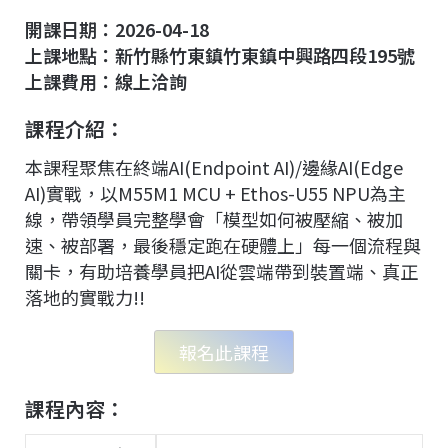
c
n
r
n
p
開課日期：2026-04-18
e
e
e
k
y
上課地點：新竹縣竹東鎮竹東鎮中興路四段195號
b
a
e
L
上課費用：線上洽詢
o
d
d
i
課程介紹：
o
s
I
n
k
n
k
本課程聚焦在終端AI(Endpoint AI)/邊緣AI(Edge
AI)實戰，以M55M1 MCU + Ethos-U55 NPU為主
線，帶領學員完整學會「模型如何被壓縮、被加
速、被部署，最後穩定跑在硬體上」每一個流程與
關卡，有助培養學員把AI從雲端帶到裝置端、真正
落地的實戰力!!
報名此課程
課程內容：