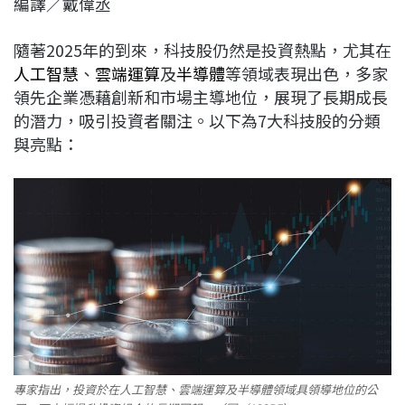
編譯／戴偉丞
c
n
r
n
p
e
e
e
k
y
隨著2025年的到來，科技股仍然是投資熱點，尤其在
b
a
e
L
人工智慧
、
雲端運算
及
半導體
等領域表現出色，多家
o
d
d
i
領先企業憑藉創新和市場主導地位，展現了長期成長
o
s
I
n
的潛力，吸引投資者關注。以下為7大科技股的分類
k
n
k
與亮點：
專家指出，投資於在人工智慧、雲端運算及半導體領域具領導地位的公