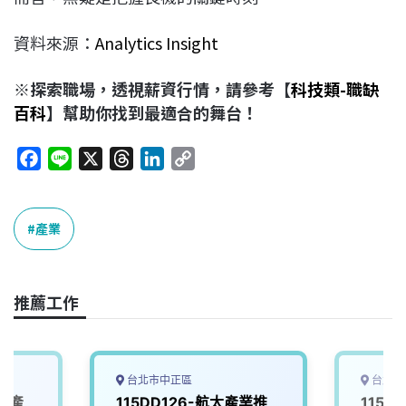
資料來源：
Analytics Insight
※探索職場，透視薪資行情，請參考【
科技類-職缺
百科
】幫助你找到最適合的舞台！
F
L
X
T
L
C
a
i
h
i
o
c
n
r
n
p
e
e
e
k
y
產業
b
a
e
L
o
d
d
i
o
s
I
n
推薦工作
k
n
k
台北市中正區
台北市
北產
115DD126-航太產業推
115D