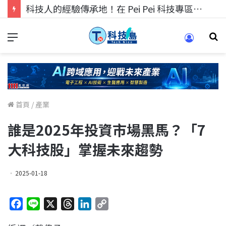
科技人找工作，就到TECH+ 科技專區!
首頁
/
產業
誰是2025年投資市場黑馬？「7
大科技股」掌握未來趨勢
2025-01-18
F
L
X
T
L
C
a
i
h
i
o