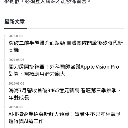
很抱歉，必須
登入
網站才能發佈留言。
最新文章
2026-08-06
突破二維半導體介面瓶頸 臺灣團隊開啟後矽時代新
契機
2026-08-06
開刀房開掛神器！外科醫師盛讚Apple Vision Pro
划算、醫療應用潛力龐大
2026-08-06
鴻海7月營收首破9465億元新高 看旺第三季拚季、
年雙成長
2026-08-06
AI排擠企業招募新鮮人預算！畢業生不只互相競爭
還得與AI搶工作