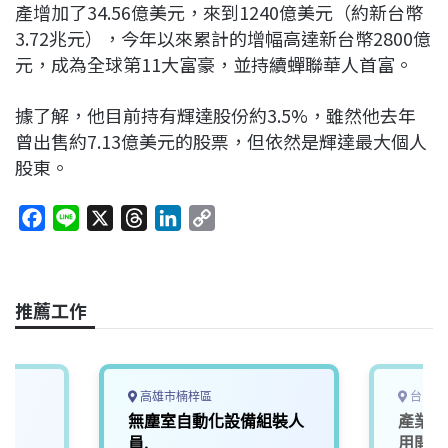
產增加了34.56億美元，來到1240億美元（約新台幣
3.72兆元），今年以來累計的增幅高達新台幣2800億
元，成為全球第11大富豪，並持續蟬聯華人首富。
據了解，他目前持有輝達股份約3.5%，雖然他去年
曾出售約7.13億美元的股票，但依然是輝達最大個人
股東。
F
L
X
T
L
C
a
i
h
i
o
c
n
r
n
p
e
e
e
k
y
推薦工作
b
a
e
L
o
d
d
i
o
s
I
n
k
n
k
高雄市楠梓區
台中市
)
無塵室自動化設備組裝人
產業應
員.
用開發