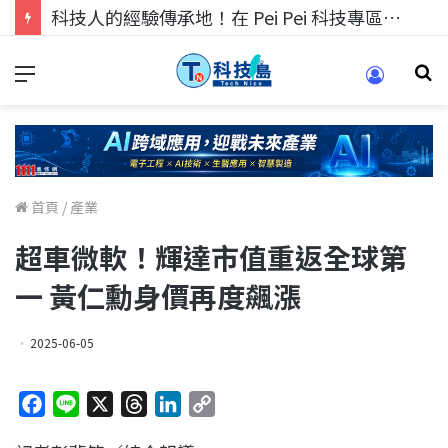
科技人的經驗傳承地！在 Pei Pei 科技專區，與學弟妹交流最硬核的技術
首頁
/
產業
超車微軟！輝達市值重返全球第
一 黃仁勳身價再度飆漲
2025-06-05
F
L
X
T
L
C
a
i
h
i
o