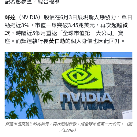
記者彭夢竺／綜合報導
c
n
r
n
p
e
e
e
k
y
輝達
（NVIDIA）股價在6月3日展現驚人爆發力，單日
b
a
e
L
勁揚近3%，市值一舉突破3.45兆美元，再次超越
微
o
d
d
i
軟
，時隔近5個月重返「全球市值第一大公司」寶
o
s
I
n
座。而輝達執行長
黃仁勳
的個人身價也因此回升。
k
n
k
輝達市值突破3.45兆美元，再次超越微軟，成全球市值第一大公司。（圖
／123RF）