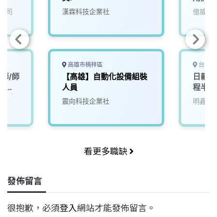
公司
漢霖科技企業社
億威電
高雄市楠梓區
台中市
師/師
【高雄】自動化設備組裝
日薪16
-提供
人員
程半技
縣市有
園區)
震向科技企業社
明鑫科
迎各縣
入！
看更多職缺
發佈留言
很抱歉，必須
登入
網站才能發佈留言。