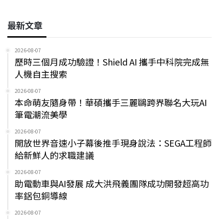
最新文章
2026-08-07
歷時三個月成功驗證！Shield AI 攜手中科院完成無
人機自主搜索
2026-08-07
本命萌友隨身帶！華碩攜手三麗鷗跨界聯名大玩AI
筆電潮流美學
2026-08-07
開放世界音速小子幕後推手現身說法：SEGA工程師
給新鮮人的求職建議
2026-08-07
助電動車與AI發展 成大洪飛義團隊成功開發超高功
率鋁包銅導線
2026-08-07