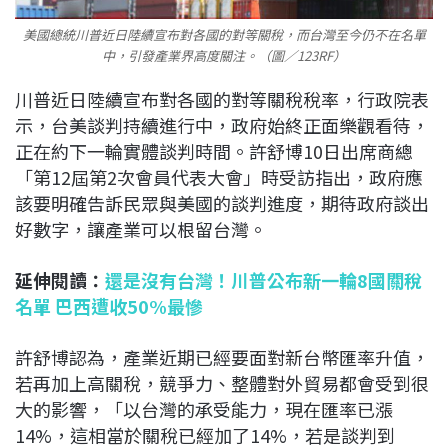
美國總統川普近日陸續宣布對各國的對等關稅，而台灣至今仍不在名單
中，引發產業界高度關注。（圖／123RF）
川普近日陸續宣布對各國的對等關稅稅率，行政院表
示，台美談判持續進行中，政府始終正面樂觀看待，
正在約下一輪實體談判時間。許舒博10日出席商總
「第12屆第2次會員代表大會」時受訪指出，政府應
該要明確告訴民眾與美國的談判進度，期待政府談出
好數字，讓產業可以根留台灣。
延伸閱讀：
還是沒有台灣！川普公布新一輪8國關稅
名單 巴西遭收50%最慘
許舒博認為，產業近期已經要面對新台幣匯率升值，
若再加上高關稅，競爭力、整體對外貿易都會受到很
大的影響，「以台灣的承受能力，現在匯率已漲
14%，這相當於關稅已經加了14%，若是談判到