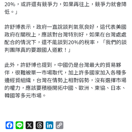
20%，或許還有競爭力，如果再往上，競爭力就會降
低。」
許舒博表示，政府一直說談判氣氛良好，這代表美國
政府在關稅上，應該對台灣特別好，如果在台灣處處
配合的情況下，還不能談到20%的稅率，「我們的談
判團隊真的要跟國人道歉！」
此外，許舒博也提到，中國仍是台灣最大的貿易夥
伴，很難被單一市場取代，加上許多國家加入各種多
邊經貿組織，台灣在情勢上相對弱勢，沒有選擇市場
的權力，應該要積極開拓中國、歐洲、東協、日本、
韓國等多元市場。
F
L
X
T
L
C