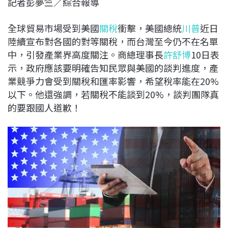
記者彭夢竺／綜合報導
c
n
r
n
p
e
e
e
k
y
全球貿易市場受到美國
關稅
衝擊，美國總統
川普
近日
b
a
e
L
陸續宣布對各國的對等關稅，而台灣至今仍不在名單
o
d
d
i
中，引發產業界高度關注。商總理事長
許舒博
10日表
o
s
I
n
示，政府應該要明確告知民眾與美國的談判進度，產
k
n
k
業競爭力會受到關稅和匯率影響，希望稅率能在20%
以下。他還強調，若關稅不能談到20%，談判團隊真
的要跟國人道歉！