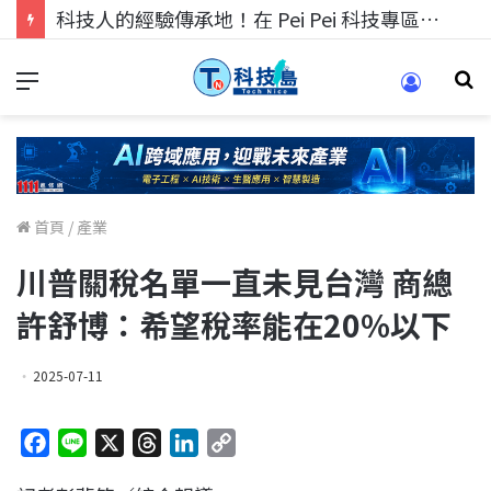
科技人的經驗傳承地！在 Pei Pei 科技專區，與學弟妹交流最硬核的技術
首頁
/
產業
川普關稅名單一直未見台灣 商總
許舒博：希望稅率能在20%以下
2025-07-11
F
L
X
T
L
C
a
i
h
i
o