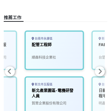
a
i
h
i
o
c
n
r
n
p
e
e
e
k
y
推薦工作
b
a
e
L
o
d
d
i
o
s
I
n
k
n
k
台南市永康區
新北市
業服
配管工程師
FAE工
公司
順森科技企業社
台楚高
新北市五股區
台中市
新北產業園區-電機研發
日薪16
人員
程半技
園區)
賀眾企業股份有限公司
明鑫科
迎各縣