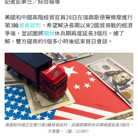
記者彭夢竺／綜合報導
c
n
r
n
p
e
e
e
k
y
美國和中國高階經貿官員28日在瑞典斯德哥爾摩進行
b
a
e
L
第3輪
貿易談判
，希望解決長期以來2國貿易戰的經濟
o
d
d
i
爭端，並試圖將
關稅
休兵期再度延長3個月。據了
o
s
I
n
解，雙方磋商約5個多小時後結束首日會談。
k
n
k
美國和中國正在進行第3輪貿易談判，試圖將關稅休兵期再度延長3個月。
示意圖。（圖／123RF）