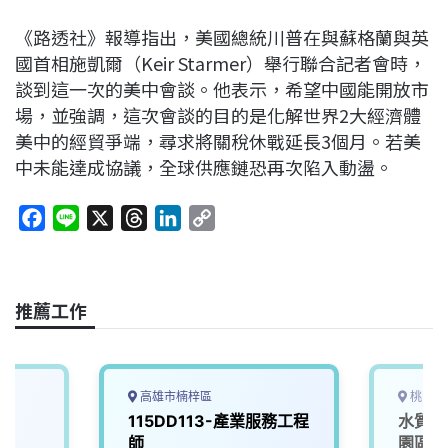
《路透社》報導指出，美國總統川普在與蘇格蘭與英
國首相施凱爾（Keir Starmer）舉行聯合記者會時，
談到這一次的美中會談。他表示，希望中國能開放市
場，並強調，這次會談的目的是化解世界2大經濟體
美中的經貿爭端，尋求將關稅休戰延長3個月。若美
中未能達成協議，全球供應鏈恐再次陷入動盪。
F
L
X
T
L
C
a
i
h
i
o
c
n
r
n
p
e
e
e
k
y
推薦工作
b
a
e
L
o
d
d
i
o
s
I
n
k
n
k
高雄市楠梓區
桃園市
)
115DD113-產業服務工程
水質檢
師
園區污