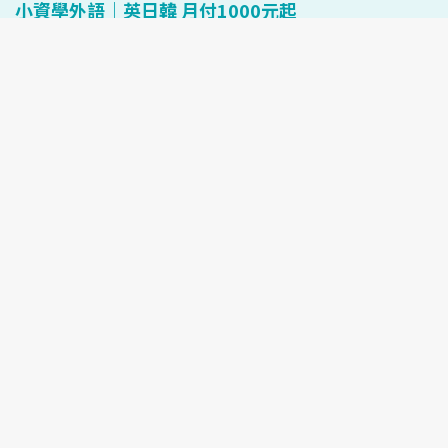
小資學外語｜英日韓 月付1000元起
Facebook
TechNice科技島 © Copyright 2026, All Rights Reserved
關於科技島
聯絡我們
隱私政策
服務條款
訂閱電子報