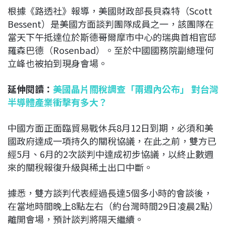
根據《路透社》報導，美國財政部長貝森特（Scott
Bessent）是美國方面談判團隊成員之一，該團隊在
當天下午抵達位於斯德哥爾摩市中心的瑞典首相官邸
羅森巴德（Rosenbad）。至於中國國務院副總理何
立峰也被拍到現身會場。
延伸閱讀：
美國晶片關稅調查「兩週內公布」 對台灣
半導體產業衝擊有多大？
中國方面正面臨貿易戰休兵8月12日到期，必須和美
國政府達成一項持久的關稅協議，在此之前，雙方已
經5月、6月的2次談判中達成初步協議，以終止數週
來的關稅報復升級與稀土出口中斷。
據悉，雙方談判代表經過長達5個多小時的會談後，
在當地時間晚上8點左右（約台灣時間29日凌晨2點）
離開會場，預計談判將隔天繼續。