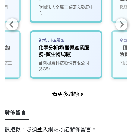
公司
財團法人金屬工業研究發展中
歐榮環
心
新北市五股區
台南市
師(約
化學分析師(醫藥產業服
【醫材
務-微生物試驗)
程師/
科技工
台灣檢驗科技股份有限公司
可成科
(SGS)
看更多職缺
發佈留言
很抱歉，必須
登入
網站才能發佈留言。