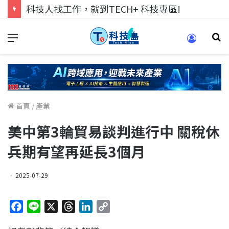
科技人找工作，就到TECH+ 科技專區!
首頁
/
產業
美中第3輪貿易談判進行中 關稅休
兵期有望再延長3個月
2025-07-29
F
L
X
T
L
C
a
i
h
i
o