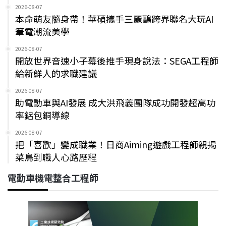
2026-08-07
本命萌友隨身帶！華碩攜手三麗鷗跨界聯名大玩AI
筆電潮流美學
2026-08-07
開放世界音速小子幕後推手現身說法：SEGA工程師
給新鮮人的求職建議
2026-08-07
助電動車與AI發展 成大洪飛義團隊成功開發超高功
率鋁包銅導線
2026-08-07
把「喜歡」變成職業！日商Aiming遊戲工程師親揭
菜鳥到職人心路歷程
電動車機電整合工程師