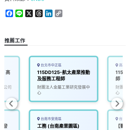
F
L
X
T
L
C
a
i
h
i
o
c
n
r
n
p
e
e
e
k
y
推薦工作
b
a
e
L
o
d
d
i
o
s
I
n
k
n
k
台北市中正區
高雄市
業】高
115DD125-航太產業推動
115D
及服務工程師
師
限公司
財團法人金屬工業研究發展中
財團法
心
心
台南市安南區
台南市
研發
工務 (台南產業園區)
【醫材