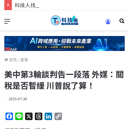
科技人找工作，就到TECH+ 科技專區!
首頁
/
產業
美中第3輪談判告一段落 外媒：關
稅是否暫緩 川普說了算！
2025-07-30
F
L
X
T
L
C
a
i
h
i
o