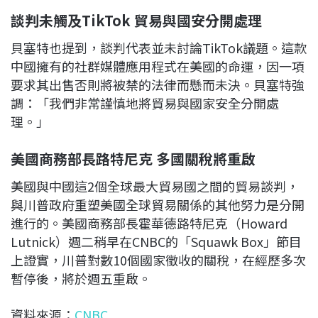
談判未觸及TikTok 貿易與國安分開處理
貝塞特也提到，談判代表並未討論TikTok議題。這款
中國擁有的社群媒體應用程式在美國的命運，因一項
要求其出售否則將被禁的法律而懸而未決。貝塞特強
調：「我們非常謹慎地將貿易與國家安全分開處
理。」
美國商務部長路特尼克 多國關稅將重啟
美國與中國這2個全球最大貿易國之間的貿易談判，
與川普政府重塑美國全球貿易關係的其他努力是分開
進行的。美國商務部長霍華德路特尼克（Howard
Lutnick）週二稍早在CNBC的「Squawk Box」節目
上證實，川普對數10個國家徵收的關稅，在經歷多次
暫停後，將於週五重啟。
資料來源：
CNBC