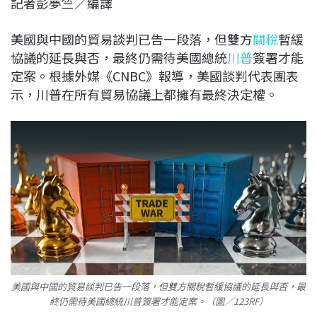
記者彭夢竺／編譯
c
n
r
n
p
e
e
e
k
y
美國與中國的貿易談判已告一段落，但雙方
關稅
暫緩
b
a
e
L
協議的延長與否，最終仍需待美國總統
川普
簽署才能
o
d
d
i
定案。根據外媒《CNBC》報導，美國談判代表團表
o
s
I
n
示，川普在所有貿易協議上都擁有最終決定權。
k
n
k
美國與中國的貿易談判已告一段落，但雙方關稅暫緩協議的延長與否，最
終仍需待美國總統川普簽署才能定案。（圖／123RF）