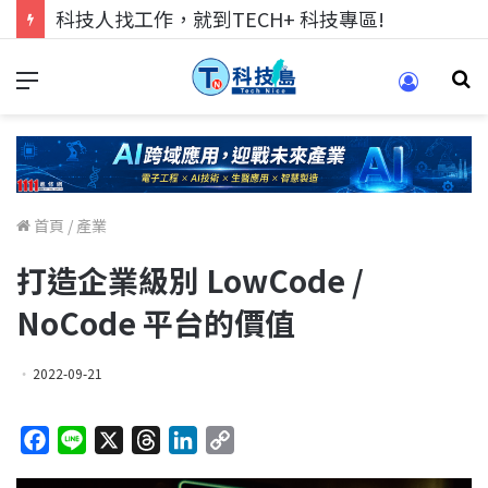
科技人找工作，就到TECH+ 科技專區!
首頁
/
產業
打造企業級別 LowCode /
NoCode 平台的價值
2022-09-21
F
L
X
T
L
C
a
i
h
i
o