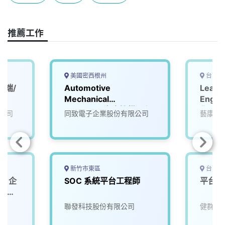
o
s
I
n
k
n
k
推薦工作
美國密西根州
台南市
後端/
Automotive
Lead 
Mechanical
Engin
Engineer(汽車機構工程
化工研
公司
同致電子企業股份有限公司
藝康企
師)
新竹市東區
台南市
師｜企
SOC 系統平台工程師
平台資
服平台
)
聯發科技股份有限公司
健群永