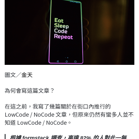
c
n
r
n
p
e
e
e
k
y
b
a
e
L
o
d
d
i
o
s
I
n
k
n
k
圖文／
金天
為何會寫這篇文章？
在這之前，我寫了幾篇關於在街口內推行的
LowCode / NoCode 文章，但原來仍然有蠻多人並不
知道 LowCode / NoCode。
根據 formstack 調查，高達 82% 的人對此一無