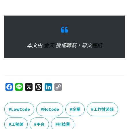
本文由
金天
授權轉載，原文
連結
F
L
X
T
L
C
a
i
h
i
o
c
n
r
n
p
e
e
e
k
y
LowCode
NoCode
企業
工作甘苦談
b
a
e
L
o
d
d
i
工程師
平台
科技業