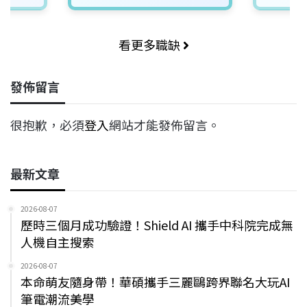
看更多職缺
發佈留言
很抱歉，必須
登入
網站才能發佈留言。
最新文章
2026-08-07
歷時三個月成功驗證！Shield AI 攜手中科院完成無
人機自主搜索
2026-08-07
本命萌友隨身帶！華碩攜手三麗鷗跨界聯名大玩AI
筆電潮流美學