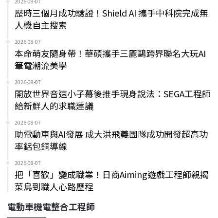
2026-08-07
歷時三個月成功驗證！Shield AI 攜手中科院完成無
人機自主搜索
2026-08-07
本命萌友隨身帶！華碩攜手三麗鷗跨界聯名大玩AI
筆電潮流美學
2026-08-07
開放世界音速小子幕後推手現身說法：SEGA工程師
給新鮮人的求職建議
2026-08-07
助電動車與AI發展 成大洪飛義團隊成功開發超高功
率鋁包銅導線
2026-08-07
把「喜歡」變成職業！日商Aiming遊戲工程師親揭
菜鳥到職人心路歷程
電動車機電整合工程師