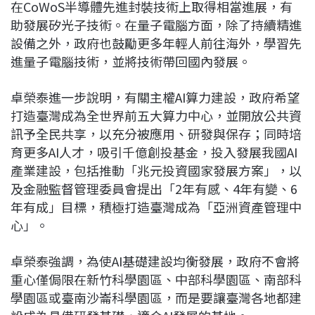
在
CoWoS
半導體先進封裝技術上取得相當進展，有
助發展矽光子技術。在量子電腦方面，除了持續精進
設備之外，政府也鼓勵更多年輕人前往海外，學習先
進量子電腦技術，並將技術帶回國內發展。
卓榮泰進一步說明，有關主權
AI
算力建設，政府希望
打造臺灣成為全世界前五大算力中心，並開放公共資
訊予全民共享，以充分被應用、研發與保存；同時培
育更多
AI
人才，吸引千億創投基金，投入發展我國
AI
產業建設，包括推動「兆元投資國家發展方案」，以
及金融監督管理委員會提出「
2
年有感、
4
年有變、
6
年有成」目標，積極打造臺灣成為「亞洲資產管理中
心」。
卓榮泰強調，為使
AI
基礎建設均衡發展，政府不會將
重心僅侷限在新竹科學園區、中部科學園區、南部科
學園區或臺南沙崙科學園區，而是要讓臺灣各地都建