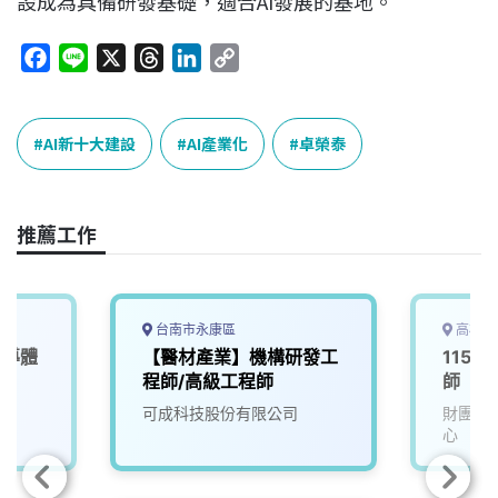
設成為具備研發基礎，適合
AI
發展的基地。
F
L
X
T
L
C
a
i
h
i
o
c
n
r
n
p
e
e
e
k
y
AI新十大建設
AI產業化
卓榮泰
b
a
e
L
o
d
d
i
o
s
I
n
推薦工作
k
n
k
台南市永康區
高雄市
半導體
【醫材產業】機構研發工
115D
）
程師/高級工程師
師
可成科技股份有限公司
財團法
心