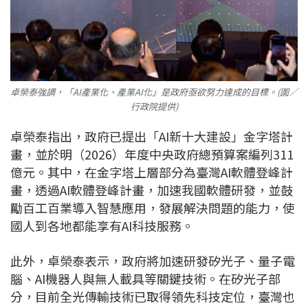
卓榮泰強調，「AI產業化、產業AI化」是政府亟欲努力達成的目標。(圖／
行政院提供)
卓榮泰指出，政府已提出「
AI
新十大建設」金字塔計
畫，並於明（
2026
）年度中央政府總預算案編列
311
億元。其中，在金字塔上層部分為臺灣
AI
軟體登峰計
畫，透過
AI
軟體登峰計畫，加速我國軟體研發，並鼓
勵百工百業導入智慧應用，發展解決問題的能力，使
國人到各地都能享有
AI
科技服務。
此外，卓榮泰表示，政府將加速研發矽光子、量子電
腦、
AI
機器人與無人載具等關鍵技術。在矽光子部
分，目前全光傳輸技術已取得領先科技定位，臺灣也