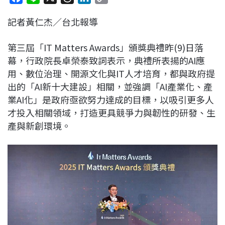
a
i
h
i
o
記者黃仁杰／台北報導
c
n
r
n
p
e
e
e
k
y
第三屆「
IT Matters Awards
」頒獎典禮昨
(9)
日落
b
a
e
L
幕，行政院長卓榮泰致詞表示，典禮所表揚的
AI
應
o
d
d
i
用、數位治理、開源文化與
IT
人才培育，都與政府提
o
s
I
n
出的「
AI
新十大建設」相關，並強調「
AI
產業化、產
k
n
k
業
AI
化」是政府亟欲努力達成的目標，以吸引更多人
才投入相關領域，打造更具競爭力與韌性的研發、生
產與新創環境。