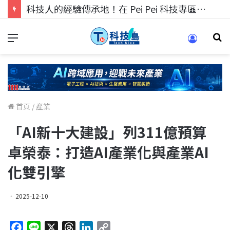
科技人的經驗傳承地！在 Pei Pei 科技專區，與學弟妹交流最硬核的技術
首頁
/
產業
「AI新十大建設」列311億預算
卓榮泰：打造AI產業化與產業AI
化雙引擎
2025-12-10
F
L
X
T
L
C