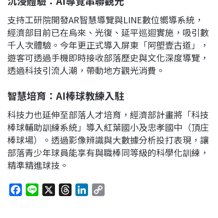
沉浸體驗：AI導覽串聯觀光
支持工研院開發AR智慧導覽與LINE數位嚮導系統，
經濟部目前已在烏來、光復、延平巡迴實施，吸引數
千人次體驗。今年更正式導入屏東「阿塱壹古道」，
遊客可透過手機即時接收部落歷史與文化深度導覽，
透過科技引流人潮，帶動地方觀光消費。
智慧培育：AI棒球教練入駐
科技力也延伸至部落人才培育，經濟部計畫將「科技
棒球輔助訓練系統」導入紅葉國小及忠孝國中（頂庄
棒球場）。透過影像辨識與大數據分析投打表現，讓
部落青少年球員能享有與職棒同等級的科學化訓練，
精準精進球技。
F
L
X
T
L
C
a
i
h
i
o
c
n
r
n
p