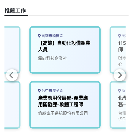
e
e
e
k
y
推薦工作
b
a
e
L
o
d
d
i
o
s
I
n
k
n
k
高雄市楠梓區
高雄市
【高雄】自動化設備組裝
115D
人員
師
震向科技企業社
財團法
心
台中市潭子區
新北市
產業應用發展部-產業應
化學分
用開發課-軟體工程師
務-微
億威電子系統股份有限公司
台灣檢
(SGS)