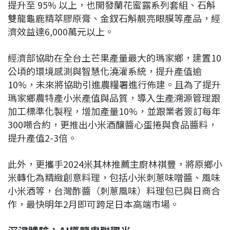
提升至 95% 以上，也開發蘭花蜜露系列套組、石斛
雙龍龜鹿精萃膠原膏、金釵石斛靚亮眼膜等產品，經
濟效益達6,000萬元以上。
經濟部協助在全台土芒果產量最大的瑪家鄉，建置10
公頃的環境感測與智慧化澆灌系統，提升產值逾
10%，未來將協助引進農糧署進行佈建。且為了提升
瑪家鄉農特產小米產值與品質，導入生產溯源管理跟
加工標準化製程，增加產量10%，並跟業者簽訂每年
300噸合約，更推出小米酒釀醬心蛋捲與食品醬料，
提升產值2-3倍。
此外，更攜手2024米其林推薦主廚林祺豐，將原鄉小
米轉化為精緻創意料理，包括小米刺蔥味噌醬、風味
小米酒等，台灣酢醬（刺蔥風味）料理包已與日商合
作，最快明年2月即可跨足日本高端市場。