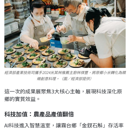
經濟部產業技術司攜手2024米其林推薦主廚林祺豐，將原鄉小米轉化為精
緻創意料理。（圖／經濟部提供）
這一次的成果展聚焦3大核心主軸，展現科技深化原
鄉的實質效益。
科技加值：農產品產值翻倍
AI科技進入智慧溫室，讓霧台鄉「金釵石斛」存活率