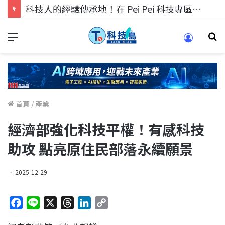
科技人的經驗傳承地！在 Pei Pei 科技專區，與學弟妹交流最硬核的技術
首頁
/
產業
經濟部強化科技平權！有感科技
助攻 點亮原住民部落永續願景
2025-12-29
F
L
X
T
L
C
a
i
h
i
o