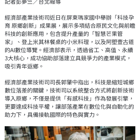
記者彭夢竺／台北報導
c
n
r
n
p
e
e
e
k
y
經濟部產業技術司近日在屏東瑪家國中舉辦「科技孕
b
a
e
L
育 原鄉創新」成果展，展示多項結合原民文化與前瞻
o
d
d
i
科技的創新應用，包含提升產量的「智慧芒果管
o
s
I
n
家」、登上米其林餐桌的小米料理，以及阿塱壹古道
k
n
k
的AI數位導覽。經濟部表示，透過省工、高值、永續
3大核心，成功協助部落建立具競爭力的產業模式，
吸引青年返鄉。
經濟部產業技術司司長郭肇中指出，科技是縮短城鄉
數位落差的關鍵，技術司以系統整合方式將創新技術
導入原鄉，不僅是提供「有感科技」作為發展引擎，
更要達成科技平權，讓部落產業在數位化與自動化的
助力下，具備接軌國際的特色與實力。