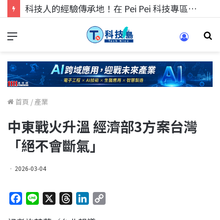
科技人的經驗傳承地！在 Pei Pei 科技專區，與學弟妹交流最硬核的技術
首頁
/
產業
中東戰火升溫 經濟部3方案台灣
「絕不會斷氣」
2026-03-04
F
L
X
T
L
C
a
i
h
i
o