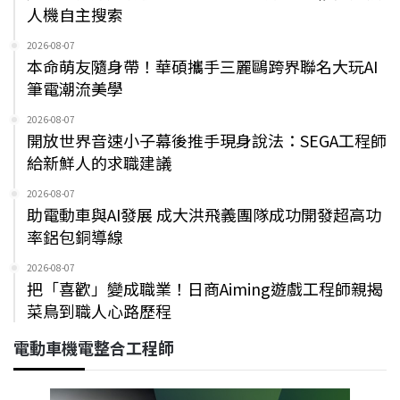
人機自主搜索
2026-08-07
本命萌友隨身帶！華碩攜手三麗鷗跨界聯名大玩AI
筆電潮流美學
2026-08-07
開放世界音速小子幕後推手現身說法：SEGA工程師
給新鮮人的求職建議
2026-08-07
助電動車與AI發展 成大洪飛義團隊成功開發超高功
率鋁包銅導線
2026-08-07
把「喜歡」變成職業！日商Aiming遊戲工程師親揭
菜鳥到職人心路歷程
電動車機電整合工程師