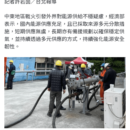
記者許若茵／台北報導
c
n
r
n
p
e
e
e
k
y
中東地區戰火引發外界對能源供給不穩疑慮，經濟部
b
a
e
L
表示，國內能源供應充足，且已採取來源多元分散措
o
d
d
i
施，短期供應無虞，長期亦有備援規劃以確保穩定供
o
s
I
n
氣，並持續透過多元供應的方式，持續強化能源安全
k
n
k
韌性。