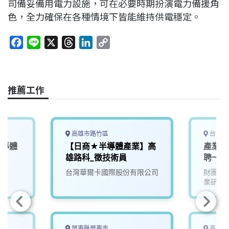
司備妥備用電力設施，可在必要時期扮演電力備援角
色，全力確保在各種情境下皆能維持供電穩定。
F
L
X
T
L
C
a
i
h
i
o
c
n
r
n
p
e
e
e
k
y
推薦工作
b
a
e
L
o
d
d
i
o
s
I
n
k
n
k
高雄市路竹區
台中市
半導體
【日商★半導體產業】高
產業學
）
雄路科_徵技術員
聘一年
台灣華爾卡國際股份有限公司
財團法
業研究
屏東縣屏東市
高雄市