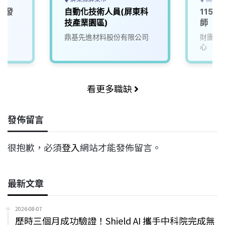
研發
自動化技術人員(屏東科
115D
技產業園區)
師
鼎基先進材料股份有限公司
財團法
心
看更多職缺
發佈留言
很抱歉，必須
登入
網站才能發佈留言。
最新文章
2026-08-07
歷時三個月成功驗證！Shield AI 攜手中科院完成無