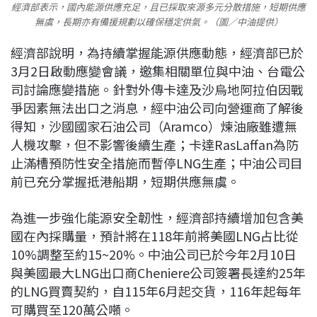
經濟部表示，國內能源供應充足，且已採取來源多元分散措施，短期供應
無虞，長期亦有備援規劃以確保穩定供氣。（圖／中油提供）
經濟部說明，為持續掌握能源供應動態，經濟部已於
3月2日啟動應變會議，邀集相關單位與中油、台電公
司討論應變措施。針對外傳卡達及沙烏地阿拉伯因戰
爭因素無法出口之消息，經中油公司向營運商了解後
得知，沙國國家石油公司（Aramco）煉油廠雖遭無
人機攻擊，但不影響後續生產；卡達RasLaffan為防
止滿槽預防性安全措施而暫停LNG生產；中油公司目
前已充分掌握抵港船期，短期供應無虞。
為進一步強化能源安全韌性，經濟部持續增加包含美
國在內採購量，預計將在118年前將美國LNG占比從
10%調整至約15~20%。中油公司已於今年2月10日
與美國最大LNG出口商Cheniere公司簽署長達約25年
的LNG買賣契約，自115年6月起交貨，116年起每年
可購買至120萬公噸。