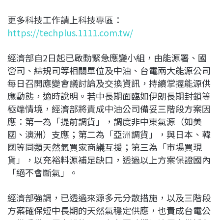
更多科技工作請上科技專區：
https://techplus.1111.com.tw/
經濟部自2日起已啟動緊急應變小組，由能源署、國
營司、綜規司等相關單位及中油、台電兩大能源公司
每日召開應變會議討論及交換資訊，持續掌握能源供
應動態，適時說明。若中長期面臨如伊朗長期封鎖等
極端情境，經濟部將責成中油公司備妥三階段方案因
應：第一為「提前調貨」，調度非中東氣源（如美
國、澳洲）支應；第二為「亞洲調貨」，與日本、韓
國等同類天然氣買家商議互援；第三為「市場買現
貨」，以充裕料源補足缺口，透過以上方案保證國內
「絕不會斷氣」。
經濟部強調，已透過來源多元分散措施，以及三階段
方案確保短中長期的天然氣穩定供應，也責成台電公