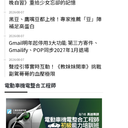
晚自習》重拾少女忘卻的記憶
2026-08-07
黑豆、鷹嘴豆都上榜！專家推薦「豆」陣
補足高蛋白
2026-08-07
Gmail明年起停用3大功能 第三方寄件、
Gmailify、POP同步2027年1月退場
2026-08-07
聲控引導實時互動！《教妹妹開車》挑戰
副駕哥哥的血壓極限
電動車機電整合工程師