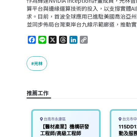
作為輝達NVIDIA Inception計畫成員，
算平台與邊緣運算技術的投入，以支撐實體AI層（Ph
求。目前，首波全球應用已進駐美國喬治亞州智慧城市實
並同步佈局台灣東岸台九線示範廊道，推動實
F
L
X
T
L
C
a
i
h
i
o
c
n
r
n
p
e
e
e
k
y
光林
b
a
e
L
o
d
d
i
o
s
I
n
推薦工作
k
n
k
台南市永康區
台北市中
應商品
【醫材產業】機構研發
115DD
工程師/高級工程師
動及服