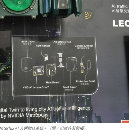
terlux AI 交通號誌系統。（圖／記者許若茵攝）