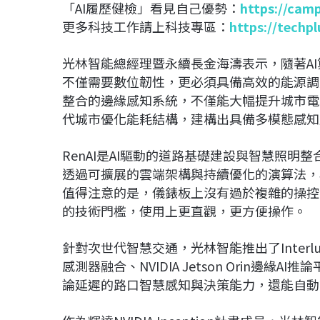
「AI履歷健檢」看見自己優勢：
https://cam
更多科技工作請上科技專區：
https://techp
光林智能總經理暨永續長金海濤表示，隨著A
不僅需要數位韌性，更必須具備高效的能源調
整合的邊緣感知系統，不僅能大幅提升城市電
代城市優化能耗結構，建構出具備多模態感知
RenAI是AI驅動的道路基礎建設與智慧照
透過可擴展的雲端架構與持續優化的演算法，
值得注意的是，儀錶板上沒有過於複雜的操控
的技術門檻，使用上更直觀，更方便操作。
針對次世代智慧交通，光林智能推出了Interlux
感測器融合、NVIDIA Jetson Orin邊緣AI
論延遲的路口智慧感知與決策能力，還能自動