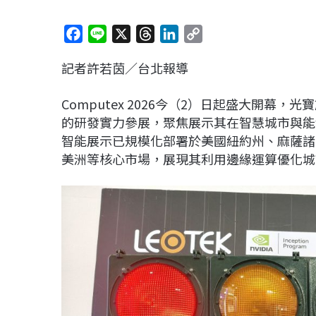
F
L
X
T
L
C
a
i
h
i
o
記者許若茵／台北報導
c
n
r
n
p
e
e
e
k
y
Computex 2026今（2）日起盛大開幕，
b
a
e
L
的研發實力參展，聚焦展示其在智慧城市與能源基礎
o
d
d
i
智能展示已規模化部署於美國紐約州、麻薩諸
o
s
I
n
美洲等核心市場，展現其利用邊緣運算優化城
k
n
k