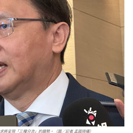
需求將呈現「三種分流」的趨勢。（圖／記者 孟圓琦攝）