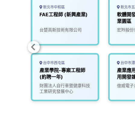
新北市中和區
新北市五
屏東科
FAE工程師 (新興產業)
軟體開
業園區
限公司
台楚高新技術有限公司
宏羚股份
台中市西屯區
台中市潭
監工
產業學院-專案工程師
產業應
(約聘一年)
用開發
司
財團法人自行車暨健康科技
億威電子
工業研究發展中心