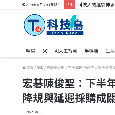
科技人的經驗傳承地
2026年 8 月 07日 星期五
快訊
精選
3C
AI人工智慧
半導體
生活
首頁
/
產業
/
宏碁陳俊聖：下半年PC市場三大買氣分流 
宏碁陳俊聖：下半年
降規與延遲採購成
2026-06-17