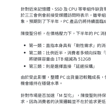
針對近來記憶體、SSD 及 CPU 等零組件
於三三會例會前接受媒體訪問時表示，雖零組
象，預期到了下半年，PC 產品仍將持續面臨
陳俊聖分析，在價格壓力下，下半年的 PC 
第一類：直指本身具有「剛性需求」的消
第二類：比例近半，消費者多傾向採取「降規
將硬碟容量由 1TB 縮減為 512GB
第三類：則是選擇直接「延遲採購」
由於受此影響，整體 PC 出貨量恐較難成長
機會維持在穩健水準。
針對市場是否加速「M 型化」，陳俊聖則持
求，因為消費者的決策邏輯並不在於追求更低