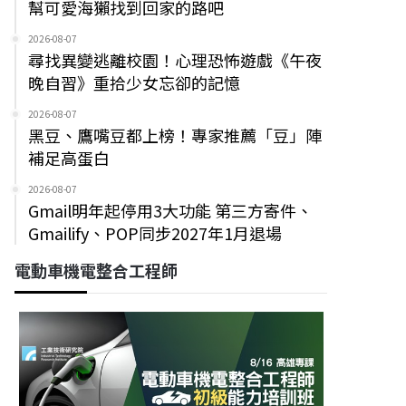
幫可愛海獺找到回家的路吧
2026-08-07
尋找異變逃離校園！心理恐怖遊戲《午夜
晚自習》重拾少女忘卻的記憶
2026-08-07
黑豆、鷹嘴豆都上榜！專家推薦「豆」陣
補足高蛋白
2026-08-07
Gmail明年起停用3大功能 第三方寄件、
Gmailify、POP同步2027年1月退場
電動車機電整合工程師