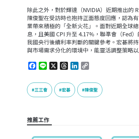
除此之外，對於輝達（NVIDIA）近期推出的 RT
陳俊聖在受訪時也抱持正面態度回應，認為有新
業帶來積極的「全新火花」。面對近期全球總
息，且美國 CPI 升至 4.17%，聯準會（
我國央行後續利率判斷的關鍵參考。宏碁將持
與市場需求分化的環境中，能靈活調整策略以
F
L
X
T
L
C
a
i
h
i
o
c
n
r
n
p
e
e
e
k
y
三三會
宏碁
陳俊聖
b
a
e
L
o
d
d
i
o
s
I
n
推薦工作
k
n
k