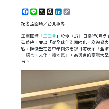
F
L
X
T
L
C
a
i
h
i
o
記者孟圓琦／台北報導
c
n
r
n
p
e
e
e
k
y
工商團體「
三三會
」於今（17）日舉行6月
b
a
e
L
聖蒞臨，並以「從全球化到國際化」為題發表
o
d
d
i
戰，陳俊聖在會中舉例張忠謀日前表示「全球
o
s
I
n
「語言、文化、接地氣」，為與會的臺灣大型
k
n
k
考。