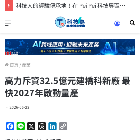
科技人的經驗傳承地！在 Pei Pei 科技專區，與學弟妹交流最硬核的技術
首頁
/
產業
高力斥資32.5億元建橋科新廠 最
快2027年啟動量產
2026-06-23
F
L
X
T
L
C
a
i
h
i
o