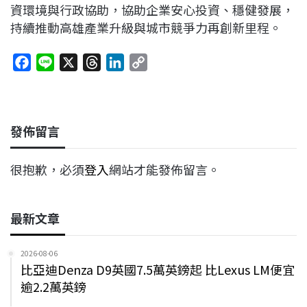
資環境與行政協助，協助企業安心投資、穩健發展，
持續推動高雄產業升級與城市競爭力再創新里程。
F
L
X
T
L
C
a
i
h
i
o
c
n
r
n
p
e
e
e
k
y
發佈留言
b
a
e
L
o
d
d
i
很抱歉，必須
登入
網站才能發佈留言。
o
s
I
n
k
n
k
最新文章
2026-08-06
比亞迪Denza D9英國7.5萬英鎊起 比Lexus LM便宜
逾2.2萬英鎊