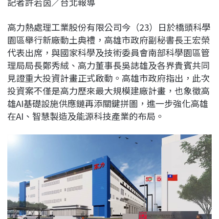
記者許若茵／台北報導
c
n
r
n
p
e
e
e
k
y
高力熱處理工業股份有限公司今（23）日於橋頭科學
b
a
e
L
園區舉行新廠動土典禮，高雄市政府副秘書長王宏榮
o
d
d
i
代表出席，與國家科學及技術委員會南部科學園區管
o
s
I
n
理局局長鄭秀絨、高力董事長吳誌雄及各界貴賓共同
k
n
k
見證重大投資計畫正式啟動。高雄市政府指出，此次
投資案不僅是高力歷來最大規模建廠計畫，也象徵高
雄AI基礎設施供應鏈再添關鍵拼圖，進一步強化高雄
在AI、智慧製造及能源科技產業的布局。