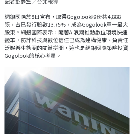
記者彭夢竺／台北報導
c
n
r
n
p
e
e
e
k
y
網銀國際於8日宣布，取得Gogolook股份共4,888
b
a
e
L
張，占已發行股數13.75%，成為Gogolook單一最大
o
d
d
i
股東。網銀國際表示，隨著AI浪潮推動數位環境快速
o
s
I
n
變革，防詐科技與數位信任已成為建構健康、負責任
k
n
k
泛娛樂生態圈的關鍵拼圖，這也是網銀國際策略投資
Gogolook的核心考量。