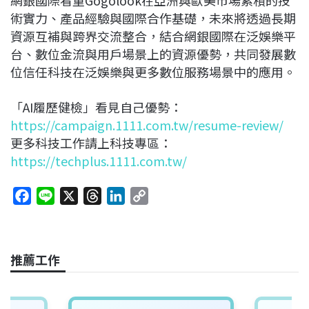
網銀國際看重Gogolook在亞洲與歐美市場累積的技
術實力、產品經驗與國際合作基礎，未來將透過長期
資源互補與跨界交流整合，結合網銀國際在泛娛樂平
台、數位金流與用戶場景上的資源優勢，共同發展數
位信任科技在泛娛樂與更多數位服務場景中的應用。
「AI履歷健檢」看見自己優勢：
https://campaign.1111.com.tw/resume-review/
更多科技工作請上科技專區：
https://techplus.1111.com.tw/
F
L
X
T
L
C
a
i
h
i
o
c
n
r
n
p
e
e
e
k
y
推薦工作
b
a
e
L
o
d
d
i
o
s
I
n