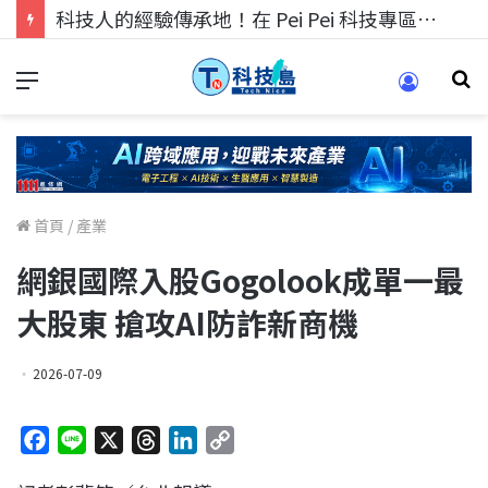
科技人的經驗傳承地！在 Pei Pei 科技專區，與學弟妹交流最硬核的技術
首頁
/
產業
網銀國際入股Gogolook成單一最
大股東 搶攻AI防詐新商機
2026-07-09
F
L
X
T
L
C
a
i
h
i
o