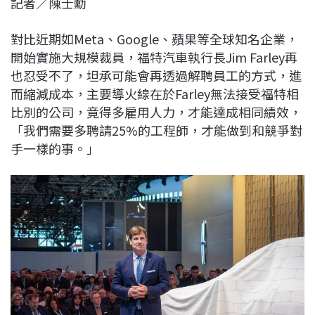
記者／陳士勳
c
n
r
n
p
e
e
e
k
y
對比近期如Meta、Google、蘋果等全球知名企業，
b
a
e
L
開始實施大規模裁員，福特汽車執行長Jim Farley再
o
d
d
i
也忍受不了，坦承可能會再透過解聘員工的方式，進
o
s
I
n
而縮減成本，主要導火線在於Farley無法接受福特相
k
n
k
比別的公司，竟得多雇用人力，才能達成相同績效，
「我們需要多聘請25%的工程師，才能做到和競爭對
手一樣的事。」