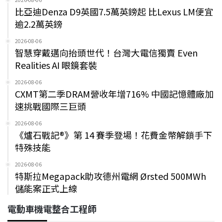
比亞迪Denza D9英國7.5萬英鎊起 比Lexus LM便宜
逾2.2萬英鎊
2026-08-06
智慧穿戴邁向抬頭世代！台灣大電信獨賣 Even
Realities AI 眼鏡套裝
2026-08-06
CXMT第二季DRAM營收年增716% 中國記憶體廠加
速挑戰國際三巨頭
2026-08-06
《爐石戰記®》第 14 賽季登場！花費金幣解鎖手下
特殊技能
2026-08-06
特斯拉Megapack助攻德州電網 Ørsted 500MWh
儲能案正式上線
電動車機電整合工程師