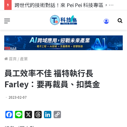
跨世代的技術對話！來 Pei Pei 科技專區，用專業洞察引領學弟妹成長
首頁
/
產業
員工效率不佳 福特執行長
Farley：要再裁員、扣獎金
2023-02-07
F
L
X
T
L
C
a
i
h
i
o