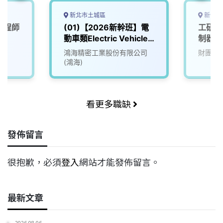
新北市土城區
新竹縣
工程師
(01)【2026新幹班】電
工研院
動車類Electric Vehicle
制器軟
(EV)
(D400
鴻海精密工業股份有限公司
財團法
(鴻海)
看更多職缺
發佈留言
很抱歉，必須
登入
網站才能發佈留言。
最新文章
2026-08-06