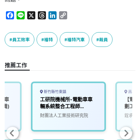
F
L
X
T
L
C
a
i
h
i
o
c
n
r
n
p
e
e
e
k
y
員工效率
福特
福特汽車
裁員
b
a
e
L
o
d
d
i
o
s
I
n
推薦工作
k
n
k
新竹縣竹東鎮
高雄市
、機車
工研院機械所-電動車車
【電動
設備)
輛系統整合工程師
劃工程
(D400)
財團法人工業技術研究院
鋥承股