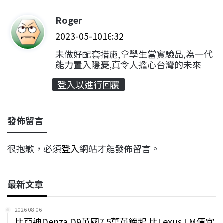
Roger
表
2023-05-1016:32
示
:
未做好配套措施,拿學生當實驗品,為一代
能力置入隱憂,真令人擔心台灣的未來
登入以進行回覆
發佈留言
很抱歉，必須
登入
網站才能發佈留言。
最新文章
2026-08-06
比亞迪Denza D9英國7.5萬英鎊起 比Lexus LM便宜