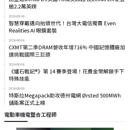
逾2.2萬英鎊
2026-08-06
智慧穿戴邁向抬頭世代！台灣大電信獨賣 Even
Realities AI 眼鏡套裝
2026-08-06
CXMT第二季DRAM營收年增716% 中國記憶體廠加
速挑戰國際三巨頭
2026-08-06
《爐石戰記®》第 14 賽季登場！花費金幣解鎖手下
特殊技能
2026-08-06
特斯拉Megapack助攻德州電網 Ørsted 500MWh
儲能案正式上線
電動車機電整合工程師