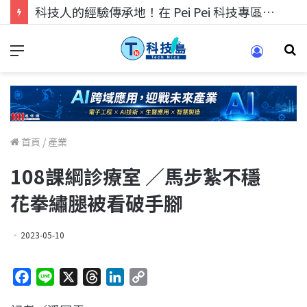
科技人的經驗傳承地！在 Pei Pei 科技專區，與學弟妹交流最硬核的技術
首頁
/
產業
108課綱診療室 ／馬步紮不穩
花拳繡腿被看破手腳
2023-05-10
F
L
X
T
L
C
a
i
h
i
o