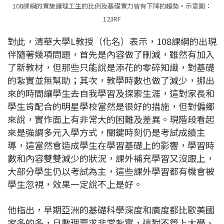
108課綱的實施讓理工生的比例及基礎實力皆有下降的趨勢。示意圖：
123RF
對此，清華大學L教授（化名）表示，108課綱的出現
伴隨著幾項問題，首先是內容做了刪減，雖然有加入
了新教材，但那些只能說是添花的零碎知識，對基礎
的紮實並無幫助；其次，教學時數也做了減少，挪出
來的時間讓學生去自我學習及探索生涯，這對家長和
學生肯配合的明星學校當然是很好的措施，但對偏鄉
來說，實作面上有非常大的困難及差異。現階段看起
來是強調多元入學方式，關鍵時刻仍是考試成績主
導，這當然會造成學生在學習基礎上的影響，學習時
數和內容雙雙減少的狀況，課外補充學習又沒跟上，
大部分學生仍以考試為主，這些課外學習都有機會被
學生忽視，效果一定說不上是好。
他指出，早期亞洲的基礎科學深度和廣度都比歐美國
家多的多，且數理要求非常紮實，這對不管上大學、