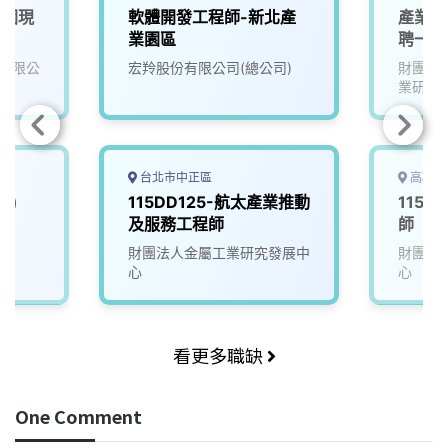
校園現
軟體開發工程師-新北產
產業學
業園區
聘一年
First
有限公
宏羚股份有限公司(總公司)
財團法
ampus
業研究
徵才專區
台北市中正區
高雄市
業)
115DD125-航太產業推動
115D
及服務工程師
師
財團法人金屬工業研究發展中
財團法
心
心
看更多職缺
One Comment