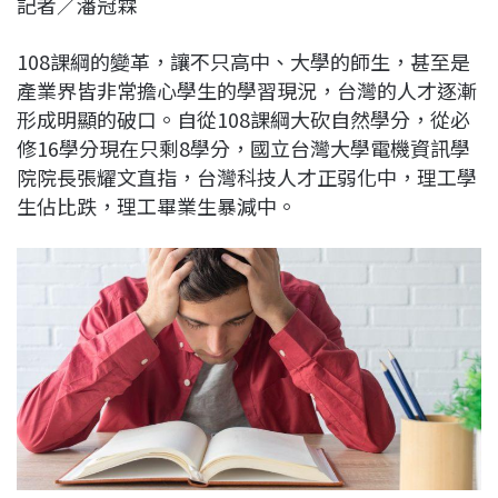
記者／潘冠霖
c
n
r
n
p
e
e
e
k
y
108課綱的變革，讓不只高中、大學的師生，甚至是
b
a
e
L
產業界皆非常擔心學生的學習現況，台灣的人才逐漸
o
d
d
i
形成明顯的破口。自從108課綱大砍自然學分，從必
o
s
I
n
修16學分現在只剩8學分，國立台灣大學電機資訊學
k
n
k
院院長張耀文直指，台灣科技人才正弱化中，理工學
生佔比跌，理工畢業生暴減中。