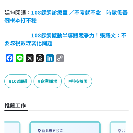
延伸閱讀：
108課綱診療室 ／不考就不念 時數低基
礎根本打不穩
108課綱撼動半導體競爭力！張耀文：不
要忽視數理弱化問題
F
L
X
T
L
C
a
i
h
i
o
c
n
r
n
p
e
e
e
k
y
108課綱
企業職場
科技校園
b
a
e
L
o
d
d
i
o
s
I
n
推薦工作
k
n
k
新北市五股區
台中市