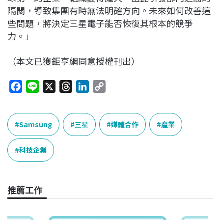
隔閡，導致集團有時無法明確方向。未來如何改善這
些問題，將決定三星電子能否恢復其根本的競爭
力。」
（本文已獲鉅亨網同意授權刊出）
F
L
X
T
L
C
a
i
h
i
o
c
n
r
n
p
e
e
e
k
y
Samsung
三星
媒體合作
產業
b
a
e
L
o
d
d
i
科技企業
o
s
I
n
k
n
k
推薦工作