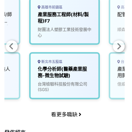
高雄市前鎮區
高雄市
師/師
產業服務工程師(材料/製
配管拉
-提供
程)F7
縣市有
財團法人塑膠工業技術發展中
順森科
心
新北市五股區
台中市
組裝人
化學分析師(醫藥產業服
產業應
務-微生物試驗)
用開發
台灣檢驗科技股份有限公司
億威電
(SGS)
看更多職缺
發佈留言