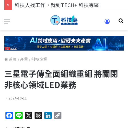
科技人找工作，就到TECH+ 科技專區!
首頁
/
產業
/
科技企業
三星電子傳全面組織重組 將關閉
非核心領域LED業務
2024-10-11
F
L
X
T
L
C
a
i
h
i
o