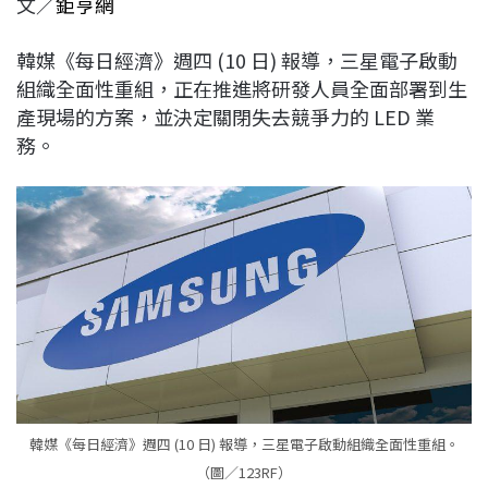
文／
鉅亨網
c
n
r
n
p
e
e
e
k
y
韓媒《每日經濟》週四 (10 日) 報導，三星電子啟動
b
a
e
L
組織全面性重組，正在推進將研發人員全面部署到生
o
d
d
i
產現場的方案，並決定關閉失去競爭力的 LED 業
o
s
I
n
務。
k
n
k
韓媒《每日經濟》週四 (10 日) 報導，三星電子啟動組織全面性重組。
（圖／123RF）