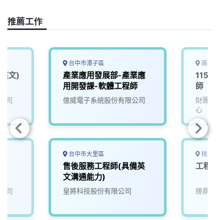
o
d
d
i
o
s
I
n
推薦工作
k
n
k
台中市潭子區
高雄市
英文)
產業應用發展部-產業應
115D
用開發課-軟體工程師
師
公司
億威電子系統股份有限公司
財團法
心
台中市大里區
桃園市
)
售後服務工程師(具備英
工程-
文溝通能力)
公司
皇將科技股份有限公司
臻鼎科