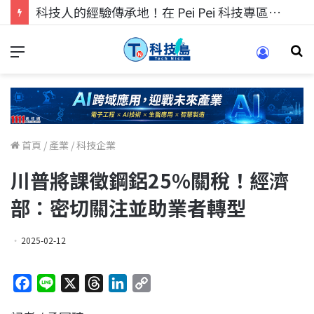
科技人的經驗傳承地！在 Pei Pei 科技專區，與學弟妹交流最硬核的技術
首頁
/
產業
/
科技企業
川普將課徵鋼鋁25%關稅！經濟
部：密切關注並助業者轉型
2025-02-12
F
L
X
T
L
C
a
i
h
i
o