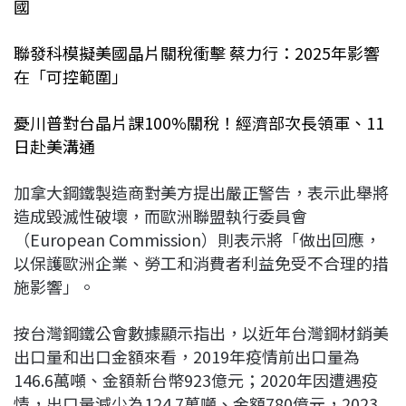
國
聯發科模擬美國晶片關稅衝擊 蔡力行：2025年影響
在「可控範圍」
憂川普對台晶片課100%關稅！經濟部次長領軍、11
日赴美溝通
加拿大鋼鐵製造商對美方提出嚴正警告，表示此舉將
造成毀滅性破壞，而歐洲聯盟執行委員會
（European Commission）則表示將「做出回應，
以保護歐洲企業、勞工和消費者利益免受不合理的措
施影響」。
按台灣鋼鐵公會數據顯示指出，以近年台灣鋼材銷美
出口量和出口金額來看，2019年疫情前出口量為
146.6萬噸、金額新台幣923億元；2020年因遭遇疫
情，出口量減少為124.7萬噸、金額780億元，2023