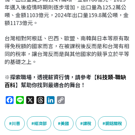
年邁入後疫情時期則逐步增加，出口量為125.2萬公
噸、金額1103億元，2024年出口量159.8萬公噸，金
額1173億元。
台灣相對阿根廷、巴西、歐盟、南韓與日本等原有取
得免稅額的國家而言，在被課稅後反而是和台灣有相
同的稅率，讓台灣反而是與其他國家的競爭立於平等
的基礎之上。
※
探索職場，透視薪資行情，請參考【
科技類-職缺
百科
】幫助你找到最適合的舞台！
F
L
X
T
L
C
a
i
h
i
o
c
n
r
n
p
e
e
e
k
y
川普
經濟部
美國
課稅
鋼鋁關稅
b
a
e
L