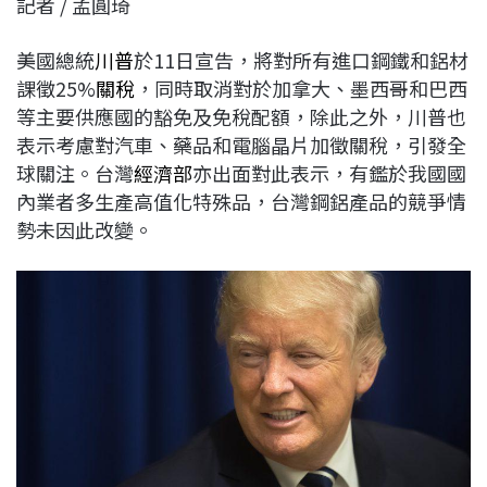
記者 / 孟圓琦
c
n
r
n
p
e
e
e
k
y
美國總統
川普
於11日宣告，將對所有進口鋼鐵和鋁材
b
a
e
L
課徵25%
關稅
，同時取消對於加拿大、墨西哥和巴西
o
d
d
i
等主要供應國的豁免及免稅配額，除此之外，川普也
o
s
I
n
表示考慮對汽車、藥品和電腦晶片加徵關稅，引發全
k
n
k
球關注。台灣
經濟部
亦出面對此表示，有鑑於我國國
內業者多生產高值化特殊品，台灣鋼鋁產品的競爭情
勢未因此改變。