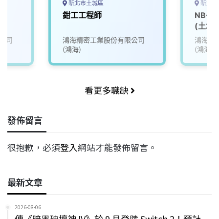
新北市土城區
新北市
南)
鉗工工程師
NB-
(土城)
公司
鴻海精密工業股份有限公司
鴻海精
(鴻海)
(鴻海)
看更多職缺
發佈留言
很抱歉，必須
登入
網站才能發佈留言。
最新文章
2026-08-06
傳《暗黑破壞神 IV》於 9 月登陸 Switch 2！預計