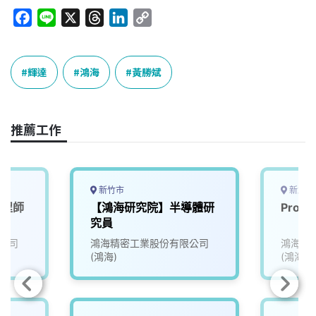
F
L
X
T
L
C
a
i
h
i
o
c
n
r
n
p
e
e
e
k
y
輝達
鴻海
黃勝斌
b
a
e
L
o
d
d
i
o
s
I
n
推薦工作
k
n
k
新竹市
新北市
工程師
【鴻海研究院】半導體研
Produ
究員
公司
鴻海精密工業股份有限公司
鴻海精
(鴻海)
(鴻海)