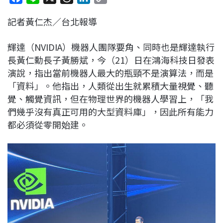
a
i
h
i
o
記者黃仁杰／台北報導
c
n
r
n
p
e
e
e
k
y
輝達（NVIDIA）機器人團隊要角、同時也是輝達執行
b
a
e
L
長黃仁勳長子黃勝斌，今（21）日在鴻海科技日發表
o
d
d
i
演說，指出當前機器人最大的瓶頸不是演算法，而是
o
s
I
n
「資料」。他指出，人類從出生就累積大量視覺、聽
k
n
k
覺、觸覺資訊，但在物理世界的機器人學習上，「我
們幾乎沒有真正可用的大型資料庫」，因此所有能力
都必須從零開始建。