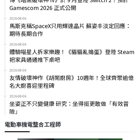
Gamescom 2026 正式公開
2026-08-06
馬斯克稱SpaceX只用輝達晶片 蘇姿丰淡定回應：
期待長期合作
2026-08-06
體驗喵星人拆家樂趣！《貓貓亂搗蛋》登陸 Steam
把家具通通推下桌吧
2026-08-06
友情破壞神作《胡鬧廚房》10週年！全球齊聚逾億
名大廚喜迎里程碑
2026-08-06
坐姿正不只變健康 研究：坐得挺更敢做「有效冒
險」
電動車機電整合工程師