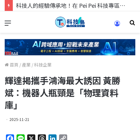
科技人的經驗傳承地！在 Pei Pei 科技專區，與學弟妹交流最硬核的技術
首頁
/
產業
/
科技企業
輝達揭攜手鴻海最大誘因 黃勝
斌：機器人瓶頸是「物理資料
庫」
2025-11-21
F
L
X
T
L
C